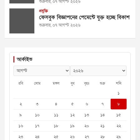
শুক্রবার, ০৭ আগস্ট ২০২৬
প্রযুক্তি
ফেসবুক বিজ্ঞাপনের পেমেন্টে যুক্ত হচ্ছে বিকাশ
শুক্রবার, ০৭ আগস্ট ২০২৬
আর্কাইভ
রবি
সোম
মঙ্গল
বুধ
বৃহঃ
শুক্র
শনি
১
২
৩
৪
৫
৬
৭
৮
৯
১০
১১
১২
১৩
১৪
১৫
১৬
১৭
১৮
১৯
২০
২১
২২
২৩
২৪
২৫
২৬
২৭
২৮
২৯