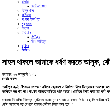
চাকরি
বদলি-পদায়ন
ভিন্ন খবর
রাশিফল
সংবাদ বিজ্ঞপ্তি
মুক্তমত
ফিচার
ইতিহাস
ঐতিহ্য
শিল্প-সাহিত্য
ছবিঘর
ভিডিও
সাহস থাকলে আমাকে ধর্ষণ করতে আসুক, ঝেঁট
মঙ্গলবার, ২৬ জানুয়ারি ২০২১
শেয়ার করুন:
গাজীপুর কণ্ঠ, বিনোদন ডেস্ক :
নারীকে হেনস্তা ও নির্যাতন নিয়ে বিস্ফোরক মন্তব্য ক
হুমকিকে ভয় পায় না। বাংলার বাড়িতে বাড়িতে ঝাঁটা আছে। ঝেঁটিয়ে বিদায় করা হবে ধর্ষ
সোমবার বিজেপির বিরুদ্ধে প্রতিবাদ সভায় নুসরাত জাহান বলেন, ‘ধর্ষণের হুমকি আমিও 
কেউ আমাদের ভয় দেখালে তাদের ঝেঁটিয়ে বিদায় করা হবে।’