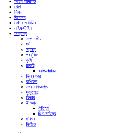
আইন-আদালত
খেলা
শিক্ষা
বিনোদন
সোশ্যাল মিডিয়া
লাইফস্টাইল
অন্যান্য
সম্পাদকীয়
ধর্ম
স্বাস্থ্য
প্রযুক্তি
কৃষি
চাকরি
বদলি-পদায়ন
ভিন্ন খবর
রাশিফল
সংবাদ বিজ্ঞপ্তি
মুক্তমত
ফিচার
ইতিহাস
ঐতিহ্য
শিল্প-সাহিত্য
ছবিঘর
ভিডিও