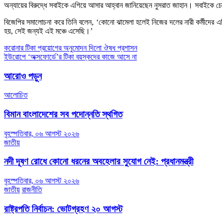
অন্যায়ের বিরুদ্ধে সবাইকে এগিয়ে আসার আহ্বান জানিয়েছেন নুসরাত জাহান। সবাইকে চ
বিজেপির সমালোচনা করে তিনি বলেন, ‘কোনো ঝামেলা হলেই নিজের দলের নারী কর্মীদের এগ
হয়, সেই জন্যই এই মঞ্চে এসেছি।’
Post
করোনার টিকা প্রয়োগের অনুমোদন দিলো ঔষধ প্রশাসন
ইউরোপে ‘অক্সফোর্ডে’র টিকা বয়স্কদের কাজে আসে না­
navigation
আরোও পড়ুন
আলোচিত
বিমান বাংলাদেশের সব পদোন্নতি স্থগিত
বৃহস্পতিবার, ০৬ আগস্ট ২০২৬
জাতীয়
নদী দূষণ রোধে কোনো ধরনের অবহেলার সুযোগ নেই: প্রধানমন্ত্রী
বৃহস্পতিবার, ০৬ আগস্ট ২০২৬
জাতীয়
রাজনীতি
রাষ্ট্রপতি নির্বাচন: ভোটগ্রহণ ২০ আগস্ট