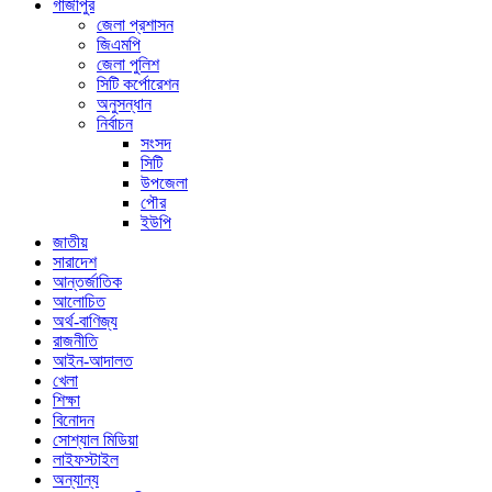
গাজীপুর
জেলা প্রশাসন
জিএমপি
জেলা পুলিশ
সিটি কর্পোরেশন
অনুসন্ধান
নির্বাচন
সংসদ
সিটি
উপজেলা
পৌর
ইউপি
জাতীয়
সারাদেশ
আন্তর্জাতিক
আলোচিত
অর্থ-বাণিজ্য
রাজনীতি
আইন-আদালত
খেলা
শিক্ষা
বিনোদন
সোশ্যাল মিডিয়া
লাইফস্টাইল
অন্যান্য