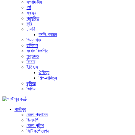
সম্পাদকীয়
ধর্ম
স্বাস্থ্য
প্রযুক্তি
কৃষি
চাকরি
বদলি-পদায়ন
ভিন্ন খবর
রাশিফল
সংবাদ বিজ্ঞপ্তি
মুক্তমত
ফিচার
ইতিহাস
ঐতিহ্য
শিল্প-সাহিত্য
ছবিঘর
ভিডিও
গাজীপুর
জেলা প্রশাসন
জিএমপি
জেলা পুলিশ
সিটি কর্পোরেশন