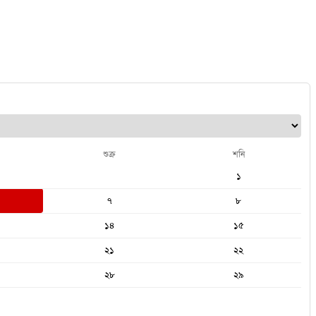
শুক্র
শনি
১
৭
৮
১৪
১৫
২১
২২
২৮
২৯