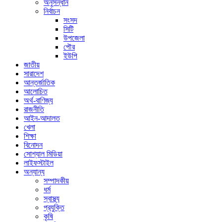
অনুসন্ধান
নির্বাচন
সংসদ
সিটি
উপজেলা
পৌর
ইউপি
জাতীয়
সারাদেশ
আন্তর্জাতিক
আলোচিত
অর্থ-বাণিজ্য
রাজনীতি
আইন-আদালত
খেলা
শিক্ষা
বিনোদন
সোশ্যাল মিডিয়া
লাইফস্টাইল
অন্যান্য
সম্পাদকীয়
ধর্ম
স্বাস্থ্য
প্রযুক্তি
কৃষি