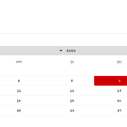
মঙ্গল
বুধ
বৃহঃ
৪
৫
৬
১১
১২
১৩
১৮
১৯
২০
২৫
২৬
২৭