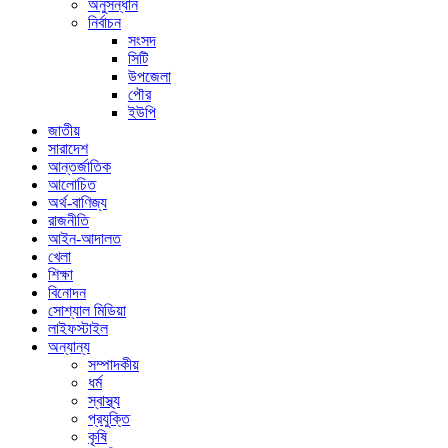
অনুসন্ধান
নির্বাচন
সংসদ
সিটি
উপজেলা
পৌর
ইউপি
জাতীয়
সারাদেশ
আন্তর্জাতিক
আলোচিত
অর্থ-বাণিজ্য
রাজনীতি
আইন-আদালত
খেলা
শিক্ষা
বিনোদন
সোশ্যাল মিডিয়া
লাইফস্টাইল
অন্যান্য
সম্পাদকীয়
ধর্ম
স্বাস্থ্য
প্রযুক্তি
কৃষি