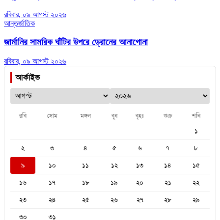
রবিবার, ০৯ আগস্ট ২০২৬
আন্তর্জাতিক
জার্মানির সামরিক ঘাঁটির উপরে ড্রোনের আনাগোনা
রবিবার, ০৯ আগস্ট ২০২৬
আর্কাইভ
রবি
সোম
মঙ্গল
বুধ
বৃহঃ
শুক্র
শনি
১
২
৩
৪
৫
৬
৭
৮
৯
১০
১১
১২
১৩
১৪
১৫
১৬
১৭
১৮
১৯
২০
২১
২২
২৩
২৪
২৫
২৬
২৭
২৮
২৯
৩০
৩১