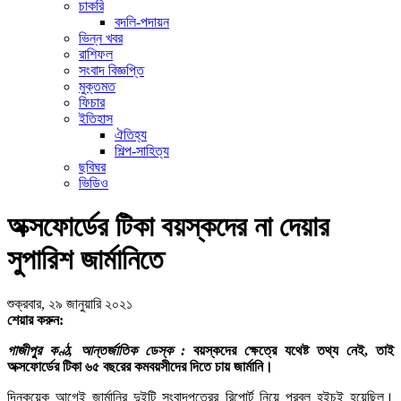
চাকরি
বদলি-পদায়ন
ভিন্ন খবর
রাশিফল
সংবাদ বিজ্ঞপ্তি
মুক্তমত
ফিচার
ইতিহাস
ঐতিহ্য
শিল্প-সাহিত্য
ছবিঘর
ভিডিও
অক্সফোর্ডের টিকা বয়স্কদের না দেয়ার
সুপারিশ জার্মানিতে
শুক্রবার, ২৯ জানুয়ারি ২০২১
শেয়ার করুন:
গাজীপুর কণ্ঠ, আন্তর্জাতিক ডেস্ক :
বয়স্কদের ক্ষেত্রে যথেষ্ট তথ্য নেই, তাই
অক্সফোর্ডের টিকা ৬৫ বছরের কমবয়সীদের দিতে চায় জার্মানি।
দিনকয়েক আগেই জার্মানির দুইটি সংবাদপত্রের রিপোর্ট নিয়ে প্রবল হইচই হয়েছিল।