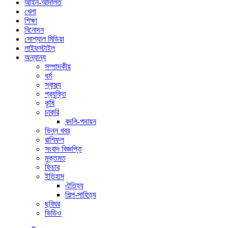
আইন-আদালত
খেলা
শিক্ষা
বিনোদন
সোশ্যাল মিডিয়া
লাইফস্টাইল
অন্যান্য
সম্পাদকীয়
ধর্ম
স্বাস্থ্য
প্রযুক্তি
কৃষি
চাকরি
বদলি-পদায়ন
ভিন্ন খবর
রাশিফল
সংবাদ বিজ্ঞপ্তি
মুক্তমত
ফিচার
ইতিহাস
ঐতিহ্য
শিল্প-সাহিত্য
ছবিঘর
ভিডিও