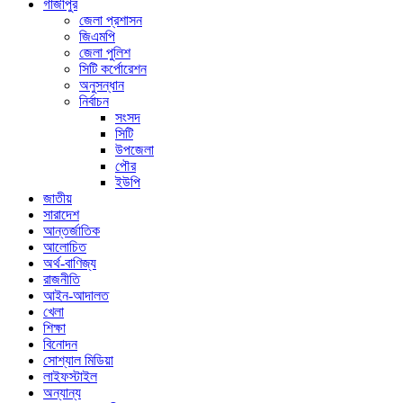
গাজীপুর
জেলা প্রশাসন
জিএমপি
জেলা পুলিশ
সিটি কর্পোরেশন
অনুসন্ধান
নির্বাচন
সংসদ
সিটি
উপজেলা
পৌর
ইউপি
জাতীয়
সারাদেশ
আন্তর্জাতিক
আলোচিত
অর্থ-বাণিজ্য
রাজনীতি
আইন-আদালত
খেলা
শিক্ষা
বিনোদন
সোশ্যাল মিডিয়া
লাইফস্টাইল
অন্যান্য