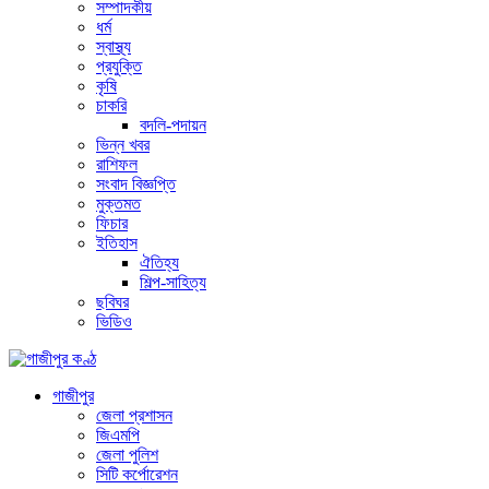
সম্পাদকীয়
ধর্ম
স্বাস্থ্য
প্রযুক্তি
কৃষি
চাকরি
বদলি-পদায়ন
ভিন্ন খবর
রাশিফল
সংবাদ বিজ্ঞপ্তি
মুক্তমত
ফিচার
ইতিহাস
ঐতিহ্য
শিল্প-সাহিত্য
ছবিঘর
ভিডিও
গাজীপুর
জেলা প্রশাসন
জিএমপি
জেলা পুলিশ
সিটি কর্পোরেশন