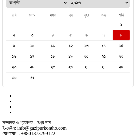
রবি
সোম
মঙ্গল
বুধ
বৃহঃ
শুক্র
শনি
১
২
৩
৪
৫
৬
৭
৮
৯
১০
১১
১২
১৩
১৪
১৫
১৬
১৭
১৮
১৯
২০
২১
২২
২৩
২৪
২৫
২৬
২৭
২৮
২৯
৩০
৩১
সম্পাদক ও প্রকাশক : সঞ্জয় দাস
ই-মেইল: info@gazipurkontho.com
যোগাযোগ : +8801873799122