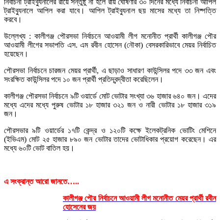
নির্বাচনী ট্রাইব্যুনালের রায়ে সন্তুষ্টু না হলে রায় ঘোষণার ৩০ দিনের মধ্যে নির্বাচনী আপিল
ট্রাইব্যুনালে আপিল করা যাবে। আপিল ট্রাইব্যুনাল ছয় মাসের মধ্যে তা নিষ্পত্তি
করবে।
উল্লেখ্য : কালীগঞ্জ পৌরসভা নির্বাচনে আওয়ামী লীগ মনোনীত প্রার্থী কালীগঞ্জ পৌর
আওয়ামী লীগের সভাপতি এস. এম রবীন হোসেন (নৌকা) বেসরকারিভাবে মেয়র নির্বাচিত
হয়েছেন।
পৌরসভা নির্বাচনে চারজন মেয়র প্রার্থী, এ ছাড়াও সাধারণ কাউন্সিলর পদে ৩৩ জন এবং
সংরক্ষিত কাউন্সিলর পদে ১০ জন প্রার্থী প্রতিদ্বন্দ্বীতা করেছিলেন।
কালীগঞ্জ পৌরসভা নির্বাচনে ৯টি ওয়ার্ডে মোট ভোটার সংখ্যা ৩৬ হাজার ৬৪০ জন। এদের
মধ্যে এদের মধ্যে পুরুষ ভোটার ১৮ হাজার ৩২১ জন ও নারী ভোটার ১৮ হাজার ৩১৯
জন।
পৌরসভার ৯টি ওয়ার্ডের ১৭টি কেন্দ্র ও ১২০টি কক্ষে ইলেকট্রনিক ভোটিং মেশিনে
(ইভিএম) মোট ২৫ হাজার ৮৯০ জন ভোটার তাদের ভোটাধিকার প্রয়োগ করেছেন। এর
মধ্যে ৬০টি ভোট বাতিল হয়।
এ সংক্রান্ত আরো জানতে…..
কালীগঞ্জ পৌর নির্বাচনে আওয়ামী লীগ মনোনীত মেয়র প্রার্থী রবীন
হোসেনের জয়