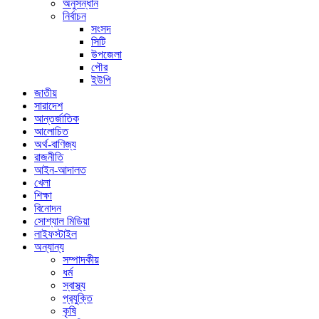
অনুসন্ধান
নির্বাচন
সংসদ
সিটি
উপজেলা
পৌর
ইউপি
জাতীয়
সারাদেশ
আন্তর্জাতিক
আলোচিত
অর্থ-বাণিজ্য
রাজনীতি
আইন-আদালত
খেলা
শিক্ষা
বিনোদন
সোশ্যাল মিডিয়া
লাইফস্টাইল
অন্যান্য
সম্পাদকীয়
ধর্ম
স্বাস্থ্য
প্রযুক্তি
কৃষি