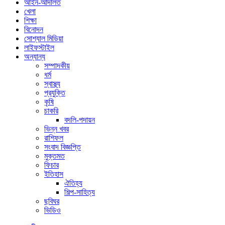
আইন-আদালত
খেলা
শিক্ষা
বিনোদন
সোশ্যাল মিডিয়া
লাইফস্টাইল
অন্যান্য
সম্পাদকীয়
ধর্ম
স্বাস্থ্য
প্রযুক্তি
কৃষি
চাকরি
বদলি-পদায়ন
ভিন্ন খবর
রাশিফল
সংবাদ বিজ্ঞপ্তি
মুক্তমত
ফিচার
ইতিহাস
ঐতিহ্য
শিল্প-সাহিত্য
ছবিঘর
ভিডিও