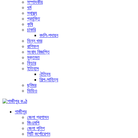
সম্পাদকীয়
ধর্ম
স্বাস্থ্য
প্রযুক্তি
কৃষি
চাকরি
বদলি-পদায়ন
ভিন্ন খবর
রাশিফল
সংবাদ বিজ্ঞপ্তি
মুক্তমত
ফিচার
ইতিহাস
ঐতিহ্য
শিল্প-সাহিত্য
ছবিঘর
ভিডিও
গাজীপুর
জেলা প্রশাসন
জিএমপি
জেলা পুলিশ
সিটি কর্পোরেশন