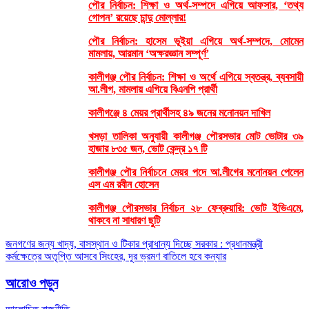
পৌর নির্বাচন: শিক্ষা ও অর্থ-সম্পদে এগিয়ে আফসার, ‘তথ্য
গোপন’ রয়েছে চান্দু মোল্লার!
পৌর নির্বাচন: হাসেম ভূইয়া এগিয়ে অর্থ-সম্পদে, মোমেন
মামলায়, আরমান ‘অক্ষরজ্ঞান সম্পূর্ণ’
কালীগঞ্জ পৌর নির্বাচন: শিক্ষা ও অর্থে এগিয়ে স্বতন্ত্র, ব্যবসায়ী
আ.লীগ, মামলায় এগিয়ে বিএনপি প্রার্থী
কালীগঞ্জে ৪ মেয়র প্রার্থীসহ ৪৯ জনের মনোনয়ন দাখিল
খসড়া তালিকা অনুযায়ী কালীগঞ্জ পৌরসভার মোট ভোটার ৩৯
হাজার ৮৩৫ জন, ভোট কেন্দ্র ১৭ টি
কালীগঞ্জ পৌর নির্বাচনে মেয়র পদে আ.লীগের মনোনয়ন পেলেন
এস এম রবীন হোসেন
কালীগঞ্জ পৌরসভার নির্বাচন ২৮ ফেব্রুয়ারি: ভোট ইভিএমে,
থাকবে না সাধারণ ছুটি
Post
জনগণের জন্য খাদ্য, বাসস্থান ও টিকার প্রাধান্য দিচ্ছে সরকার : প্রধানমন্ত্রী
কর্মক্ষেত্রে অতৃপ্তি আসবে সিংহের, দূর ভ্রমণ বাতিলে হবে কন্যার
navigation
আরোও পড়ুন