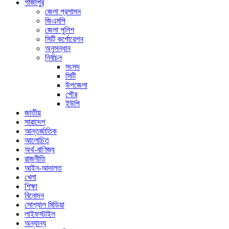
গাজীপুর
জেলা প্রশাসন
জিএমপি
জেলা পুলিশ
সিটি কর্পোরেশন
অনুসন্ধান
নির্বাচন
সংসদ
সিটি
উপজেলা
পৌর
ইউপি
জাতীয়
সারাদেশ
আন্তর্জাতিক
আলোচিত
অর্থ-বাণিজ্য
রাজনীতি
আইন-আদালত
খেলা
শিক্ষা
বিনোদন
সোশ্যাল মিডিয়া
লাইফস্টাইল
অন্যান্য