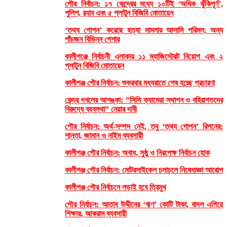
পৌর নির্বাচন: ১৭ কেন্দ্রের মধ্যে ১০টিই ‘অধিক ঝুঁকিপূর্ণ’,
পুলিশ, র‌্যাব এবং ৫ প্লাটুন বিজিবি মোতায়েন
‘তথ্য গোপন’ করেছে হত্যা মামলার আসামি পরিমল, অন্য
পাঁচজন বিভিন্ন পেশার
কালীগঞ্জে নির্বাচনী এলাকায় ১১ ম্যাজিস্ট্রেট নিয়োগ এবং ২
প্লাটুন বিজিবি মোতায়েন
কালীগঞ্জ পৌর নির্বাচন: শুক্রবার মধ্যরাতে শেষ হচ্ছে প্রচারণা
কেন্দ্র দখলের আশঙ্কা: ”সিসি ক্যামেরা স্থাপন ও বহিরাগতদের
বিরুদ্ধে ব্যবস্থা” নেয়ার দাবী
পৌর নির্বাচন: অর্থ-সম্পদ নেই, তবু ‘তথ্য গোপন’ রিপনের:
শান্তা, জামান ও নাইম ব্যবসায়ী
কালীগঞ্জ পৌর নির্বাচন: অবাধ, সুষ্ঠু ও নিরপেক্ষ নির্বাচন হোক
কালীগঞ্জ পৌর নির্বাচন: মোটরসাইকেল চলাচলে নিষেধাজ্ঞা আরোপ
কালীগঞ্জ পৌর নির্বাচনে লড়াই হবে ত্রিমুখ
পৌর নির্বাচন: আতাব উদ্দীনের ‘ঋণ’ কোটি টাকা, বাদল এগিয়ে
শিক্ষায়, আকরাম ব্যবসায়ী