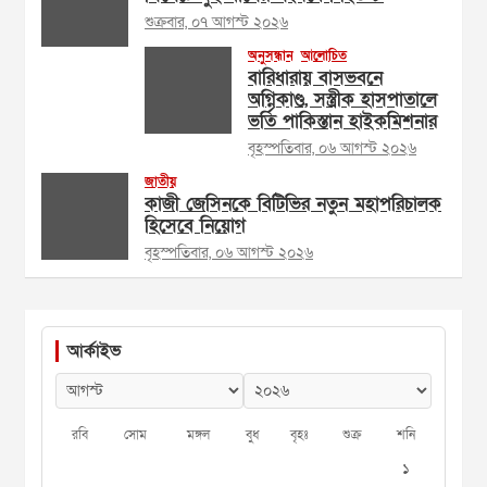
শুক্রবার, ০৭ আগস্ট ২০২৬
অনুসন্ধান
আলোচিত
বারিধারায় বাসভবনে
অগ্নিকাণ্ড, সস্ত্রীক হাসপাতালে
ভর্তি পাকিস্তান হাইকমিশনার
বৃহস্পতিবার, ০৬ আগস্ট ২০২৬
জাতীয়
কাজী জেসিনকে বিটিভির নতুন মহাপরিচালক
হিসেবে নিয়োগ
বৃহস্পতিবার, ০৬ আগস্ট ২০২৬
আর্কাইভ
রবি
সোম
মঙ্গল
বুধ
বৃহঃ
শুক্র
শনি
১