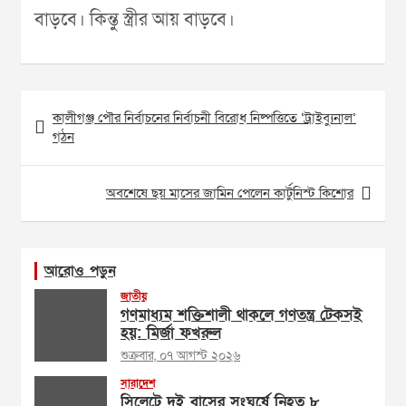
বাড়বে। কিন্তু স্ত্রীর আয় বাড়বে।
Post
কালীগঞ্জ পৌর নির্বাচনের নির্বাচনী বিরোধ নিষ্পত্তিতে ‘ট্রাইব্যুনাল’
navigation
গঠন
অবশেষে ছয় মাসের জামিন পেলেন কার্টুনিস্ট কিশোর
আরোও পড়ুন
জাতীয়
গণমাধ্যম শক্তিশালী থাকলে গণতন্ত্র টেকসই
হয়: মির্জা ফখরুল
শুক্রবার, ০৭ আগস্ট ২০২৬
সারাদেশ
সিলেটে দুই বাসের সংঘর্ষে নিহত ৮