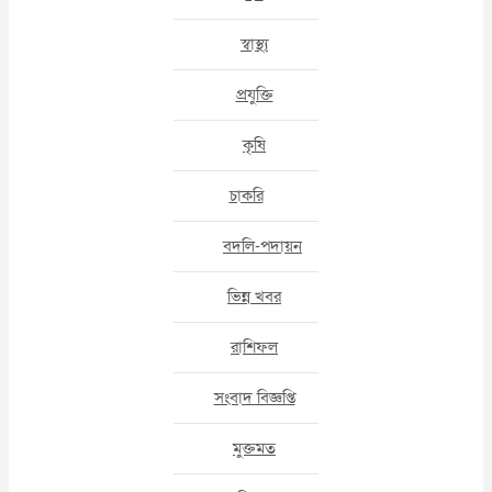
স্বাস্থ্য
প্রযুক্তি
কৃষি
চাকরি
বদলি-পদায়ন
ভিন্ন খবর
রাশিফল
সংবাদ বিজ্ঞপ্তি
মুক্তমত