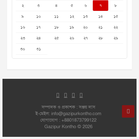
২
৩
৪
৫
৬
৭
৮
৯
১০
১১
১২
১৩
১৪
১৫
১৬
১৭
১৮
১৯
২০
২১
২২
২৩
২৪
২৫
২৬
২৭
২৮
২৯
৩০
৩১
সম্পাদক ও প্রকাশক : সঞ্জয় দাস
ই-মেইল: info@gazipurkontho.com
যোগাযোগ : +8801873799122
Gazipur Kontho © 2026