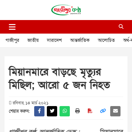
Skip
to
content
গাজীপুর কণ্ঠ
গণমানুষের কণ্ঠ
গাজীপুর
জাতীয়
সারাদেশ
আন্তর্জাতিক
আলোচিত
অর্থ-
মিয়ানমারে বাড়ছে মৃত্যুর
মিছিল; আরো ৫ জন নিহত
রবিবার, ১৪ মার্চ ২০২১
শেয়ার করুন: