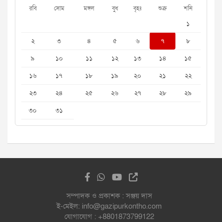
রবি
সোম
মঙ্গল
বুধ
বৃহঃ
শুক্র
শনি
১
২
৩
৪
৫
৬
৭
৮
৯
১০
১১
১২
১৩
১৪
১৫
১৬
১৭
১৮
১৯
২০
২১
২২
২৩
২৪
২৫
২৬
২৭
২৮
২৯
৩০
৩১
সম্পাদক ও প্রকাশক : সঞ্জয় দাস
ই-মেইল: info@gazipurkontho.com
যোগাযোগ : +8801873799122