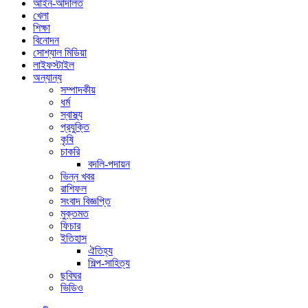
আইন-আদালত
খেলা
শিক্ষা
বিনোদন
সোশ্যাল মিডিয়া
লাইফস্টাইল
অন্যান্য
সম্পাদকীয়
ধর্ম
স্বাস্থ্য
প্রযুক্তি
কৃষি
চাকরি
বদলি-পদায়ন
ভিন্ন খবর
রাশিফল
সংবাদ বিজ্ঞপ্তি
মুক্তমত
ফিচার
ইতিহাস
ঐতিহ্য
শিল্প-সাহিত্য
ছবিঘর
ভিডিও