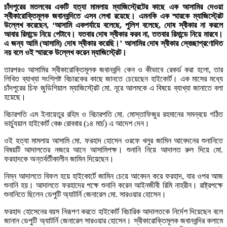
চাঁদপুরের মতলবের একটি হত্যা মামলায় ম্যাজিস্ট্রেটের কাছে এক আসামির দেওয়া
স্বীকারোক্তিমূলক জবানবন্দিতে এসব লেখা রয়েছে। এমনকি এক স্মারকে ম্যাজিস্ট্রেট
উল্লেখ করেছেন, ‘আসামি একপর্যায়ে বলেছে, পুলিশ বলেছে, দোষ স্বীকার না করলে
আবার রিমান্ডে নিয়ে পেটাবে। যতবার দোষ স্বীকার করব না, ততবার রিমান্ডে নিয়ে মারবে।
এ জন্য আমি (আসামি) দোষ স্বীকার করেছি।’ আসামির দোষ স্বীকার স্বেচ্ছাপ্রণোদিত
নয় বলে ওই স্মারকে উল্লেখ করেন ম্যাজিস্ট্রেট।
তারপরও আসামির স্বীকারোক্তিমূলক জবানবন্দি কেন ও কীভাবে রেকর্ড করা হলো, তার
লিখিত ব্যাখ্যা সংশ্লিষ্ট বিচারকের কাছে জানতে চেয়েছেন হাইকোর্ট। এক মাসের মধ্যে
চাঁদপুরের চিফ জুডিশিয়াল ম্যাজিস্ট্রেট মো. নূরে আলমকে এ বিষয়ে ব্যাখ্যা জানাতে বলা
হয়েছে।
বিচারপতি এম ইনায়েতুর রহিম ও বিচারপতি মো. মোস্তাফিজুর রহমানের সমন্বয়ে গঠিত
ভার্চ্যুয়াল হাইকোর্ট বেঞ্চ রোববার (১৪ মার্চ) এ আদেশ দেন।
ওই হত্যা মামলায় আসামি মো. ফরহাদ হোসেন ওরফে খলুর জামিন আবেদনের শুনানিতে
বিষয়টি আদালতের নজরে আনে আসামিপক্ষ। শুনানি নিয়ে আদালত রুল দিয়ে মো.
ফরহাদকে অন্তর্বর্তীকালীন জামিন দিয়েছেন।
নিম্ন আদালতে বিফল হয়ে হাইকোর্টে জামিন চেয়ে আবেদন করে ফরহাদ, যার ওপর আজ
শুনানি হয়। আদালতে ফরহাদের পক্ষে শুনানি করেন আইনজীবী রিমি নাহরীন। রাষ্ট্রপক্ষে
শুনানিতে ছিলেন ডেপুটি অ্যাটর্নি জেনারেল মো. সারওয়ার হোসেন।
ফরহাদ হোসেনের বয়স নিরূপণ করতে হাইকোর্ট বিচারিক আদালতকে নির্দেশ দিয়েছেন বলে
জানান ডেপুটি অ্যাটর্নি জেনারেল সারওয়ার হোসেন। স্বীকারোক্তিমূলক জবানবন্দির কলামে