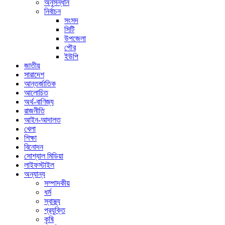
অনুসন্ধান
নির্বাচন
সংসদ
সিটি
উপজেলা
পৌর
ইউপি
জাতীয়
সারাদেশ
আন্তর্জাতিক
আলোচিত
অর্থ-বাণিজ্য
রাজনীতি
আইন-আদালত
খেলা
শিক্ষা
বিনোদন
সোশ্যাল মিডিয়া
লাইফস্টাইল
অন্যান্য
সম্পাদকীয়
ধর্ম
স্বাস্থ্য
প্রযুক্তি
কৃষি