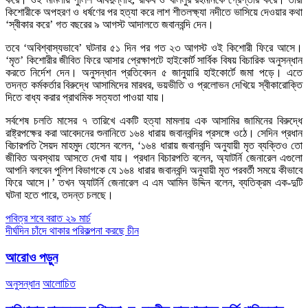
কিশোরীকে অপহরণ ও ধর্ষণের পর হত্যা করে লাশ শীতলক্ষ্যা নদীতে ভাসিয়ে দেওয়ার কথা
‘স্বীকার করে’ গত বছরের ৯ আগস্ট আদালতে জবানবন্দি দেন।
তবে ‘অবিশ্বাস্যভাবে’ ঘটনার ৫১ দিন পর গত ২৩ আগস্ট ওই কিশোরী ফিরে আসে।
‘মৃত’ কিশোরীর জীবিত ফিরে আসার প্রেক্ষাপটে হাইকোর্ট সার্বিক বিষয় বিচারিক অনুসন্ধান
করতে নির্দেশ দেন। অনুসন্ধান প্রতিবেদন ৫ জানুয়ারি হাইকোর্টে জমা পড়ে। এতে
তদন্ত কর্মকর্তার বিরুদ্ধে আসামিদের মারধর, ভয়ভীতি ও প্রলোভন দেখিয়ে স্বীকারোক্তি
দিতে বাধ্য করার প্রাথমিক সত্যতা পাওয়া যায়।
সর্বশেষ চলতি মাসের ৭ তারিখে একটি হত্যা মামলায় এক আসামির জামিনের বিরুদ্ধে
রাষ্ট্রপক্ষের করা আবেদনের শুনানিতে ১৬৪ ধারায় জবানবন্দির প্রসঙ্গে ওঠে। সেদিন প্রধান
বিচারপতি সৈয়দ মাহমুদ হোসেন বলেন, ‘১৬৪ ধারায় জবানবন্দি অনুযায়ী মৃত ব্যক্তিও তো
জীবিত অবস্থায় আসতে দেখা যায়। প্রধান বিচারপতি বলেন, অ্যাটর্নি জেনারেল এগুলো
আপনি বলবেন পুলিশ বিভাগকে যে ১৬৪ ধারার জবানবন্দি অনুযায়ী মৃত পরবর্তী সময়ে কীভাবে
ফিরে আসে।’ তখন অ্যাটর্নি জেনারেল এ এম আমিন উদ্দিন বলেন, ব্যতিক্রম এক-দুটি
ঘটনা হতে পারে, তদন্ত চলছে।
Post
পবিত্র শবে বরাত ২৯ মার্চ
দীর্ঘদিন চাঁদে থাকার পরিকল্পনা করছে চীন
navigation
আরোও পড়ুন
অনুসন্ধান
আলোচিত