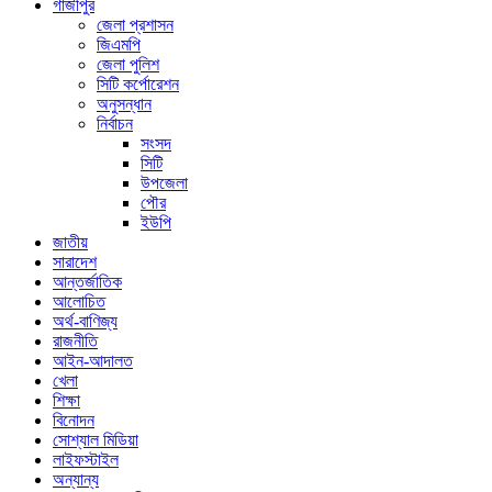
গাজীপুর
জেলা প্রশাসন
জিএমপি
জেলা পুলিশ
সিটি কর্পোরেশন
অনুসন্ধান
নির্বাচন
সংসদ
সিটি
উপজেলা
পৌর
ইউপি
জাতীয়
সারাদেশ
আন্তর্জাতিক
আলোচিত
অর্থ-বাণিজ্য
রাজনীতি
আইন-আদালত
খেলা
শিক্ষা
বিনোদন
সোশ্যাল মিডিয়া
লাইফস্টাইল
অন্যান্য