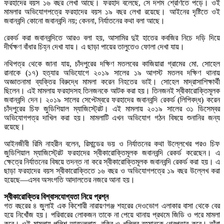
ফরহাদের বয়স ১৬ বছর লেখা আছে। ফরহাদ বলেছে, সে দশম শ্রেণিতে পড়ে। ওই
মামলার অভিযোগপত্রে ফরহাদের বয়স ১৯ বছর লেখা রয়েছে। আইনের দৃষ্টিতে ওই
জবানবন্দি কোনো জবানবন্দি নয়; কেননা, নির্যাতনের কথা বলা আছে।
রেকর্ড করা জবানবন্দিতে আরও বলা হয়, আসামির দুই হাতের কবজির নিচে দড়ি দিয়ে
দীর্ঘক্ষণ বাঁধার চিহ্ন দেখা যায়। এ ছাড়া পায়ের তালুতেও ফোলা দেখা যায়।
নথিপত্র থেকে জানা যায়, চাঁদপুরের দক্ষিণ মতলবের কাজিয়ারা গ্রামের মো. সোহেল
রানাকে (১৭) হত্যার অভিযোগে ২০১৯ সালের ১৯ আগস্ট মতলব দক্ষিণ থানায়
অজ্ঞাতনামা ব্যক্তির বিরুদ্ধে মামলা করেন নিহতের ভাই। সোহেল মাদ্রাসাশিক্ষার্থী
ছিলেন। এই মামলায় ফরহাদসহ তিনজনকে আটক করা হয়। তিনজনই স্বীকারোক্তিমূলক
জবানবন্দি দেন। ২০১৯ সালের সেপ্টেম্বরে ফরহাদের জবানবন্দি রেকর্ড (লিপিবদ্ধ) করেন
চাঁদপুরের চিফ জুডিশিয়াল ম্যাজিস্ট্রেট। এই মামলায় ২০১৯ সালের ৩১ ডিসেম্বর
অভিযোগপত্র দাখিল করা হয়। মামলাটি এখন অভিযোগ গঠন বিষয়ে শুনানির জন্য
রয়েছে।
আইনজীবী রিমি নাহরীন বলেন, রিমান্ডের ভয় ও নির্যাতনের কথা উল্লেখের পরও চিফ
জুডিশিয়াল ম্যাজিস্ট্রেট ফরহাদের স্বীকারোক্তিমূলক জবানবন্দি রেকর্ড করেছেন। এ
ক্ষেত্রে নির্যাতনের বিষয়ে তদন্ত না করে স্বীকারোক্তিমূলক জবানবন্দি রেকর্ড করা হয়। এ
ছাড়া ফরহাদের বয়স স্বীকারোক্তিতে ১৬ বছর ও অভিযোগপত্রে ১৯ বছর উল্লেখ করা
হয়েছে—এসব অসংগতি আদালতের নজরে আনা হয়।
স্বীকারোক্তির বিশ্বাসযোগ্যতা নিয়ে প্রশ্ন
গত বছরের ৪ জুলাই এক কিশোরী নারায়ণগঞ্জ শহরের দেওভোগ এলাকার বাসা থেকে বের
হয়ে নিখোঁজ হয়। পরিবারের লোকজন তাকে না পেয়ে থানায় প্রথমে জিডি ও পরে মামলা
করে। ওই মামলায় পুলিশ আবদুল্লাহ, রকিব ও খলিলুর রহমানকে গ্রেপ্তার করে। তাঁরা