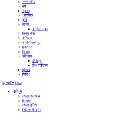
সম্পাদকীয়
ধর্ম
স্বাস্থ্য
প্রযুক্তি
কৃষি
চাকরি
বদলি-পদায়ন
ভিন্ন খবর
রাশিফল
সংবাদ বিজ্ঞপ্তি
মুক্তমত
ফিচার
ইতিহাস
ঐতিহ্য
শিল্প-সাহিত্য
ছবিঘর
ভিডিও
গাজীপুর
জেলা প্রশাসন
জিএমপি
জেলা পুলিশ
সিটি কর্পোরেশন