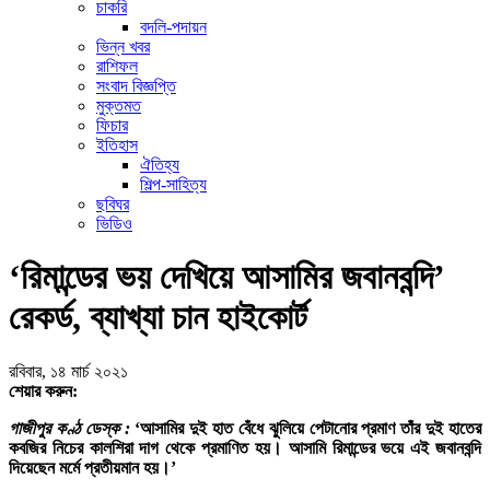
চাকরি
বদলি-পদায়ন
ভিন্ন খবর
রাশিফল
সংবাদ বিজ্ঞপ্তি
মুক্তমত
ফিচার
ইতিহাস
ঐতিহ্য
শিল্প-সাহিত্য
ছবিঘর
ভিডিও
‘রিমান্ডের ভয় দেখিয়ে আসামির জবানবন্দি’
রেকর্ড, ব্যাখ্যা চান হাইকোর্ট
রবিবার, ১৪ মার্চ ২০২১
শেয়ার করুন:
গাজীপুর কণ্ঠ ডেস্ক :
‘আসামির দুই হাত বেঁধে ঝুলিয়ে পেটানোর প্রমাণ তাঁর দুই হাতের
কবজির নিচের কালশিরা দাগ থেকে প্রমাণিত হয়। আসামি রিমান্ডের ভয়ে এই জবানবন্দি
দিয়েছেন মর্মে প্রতীয়মান হয়।’