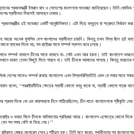
 পাকিস্তানের প্রধানমন্ত্রী ইমরান খান ও সেদেশের জনগণকে শুভেচ্ছা জানিয়েছেন। তিনি কোভিড
বাংলাদেশের স্বাধীনতা দিবসেই আসছেন ঢাকায়।
ানমন্ত্রীর এই শুভেচ্ছা একটি আনুষ্ঠানিকতা। এটা দিয়ে বন্ধুত্ব বা শত্রুতা নির্ধারণ করা
সহ আরো অনেক মুসলিম দেশ বাংলাদের স্বাধীনতা চায়নি। কিন্তু তখন বিশ্ব ছিল দুই ব্লক
নো ব্লকের দিকে নয়, সব রাষ্ট্রের সাথে সম্পর্ক স্থাপন করে চলছে।
ারতের সাথে সম্পর্ক থাকলে চীনের সাথে থাকবে না- সেটা এখন আর হয়না। তাই বাংলাদেশ ভারত
র সেখানে ভারত তেমন কিছুই দিতে পারবে না। তাই চীনকে আমাদের লাগছে। কিন্তু ভারতের 
 পশ্চিমা দেশের সাথেও সম্পর্ক রাখছে বাংলাদেশ৷ এখন বিশ্বপরিস্থিতিই এমন যে সবার সাথে সবা
 রহমান বলেন, ‘‘পররাষ্ট্রনীতির ক্ষেত্রে স্থায়ী কোনো বন্ধু থাকে না, স্থায়ী কোনো শত্র
ের প্রথম দিকে কে এম কায়সারকে চীনে পাঠিয়েছিলেন, চীন যাতে বাংলাদেশকে স্বীকৃতি দেয়
ুক্তরাষ্ট্র ও ভারত মিলে চীনকে আটকানোর প্রক্রিয়া আছে। বাংলাদেশ এক্ষেত্রে কোনো দিকে
 যেন সব সময় বেশি না নিয়ে নেয়।’’
রাষ্ট্রদূত মেজর জেনারেল (অব.) শহীদুল হক। তিনি মনে করেন, স্বাধীনতার পর বাংলাদেশ