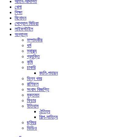
আইন-আদালত
খেলা
শিক্ষা
বিনোদন
সোশ্যাল মিডিয়া
লাইফস্টাইল
অন্যান্য
সম্পাদকীয়
ধর্ম
স্বাস্থ্য
প্রযুক্তি
কৃষি
চাকরি
বদলি-পদায়ন
ভিন্ন খবর
রাশিফল
সংবাদ বিজ্ঞপ্তি
মুক্তমত
ফিচার
ইতিহাস
ঐতিহ্য
শিল্প-সাহিত্য
ছবিঘর
ভিডিও