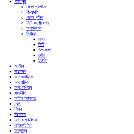
গাজীপুর
জেলা প্রশাসন
জিএমপি
জেলা পুলিশ
সিটি কর্পোরেশন
অনুসন্ধান
নির্বাচন
সংসদ
সিটি
উপজেলা
পৌর
ইউপি
জাতীয়
সারাদেশ
আন্তর্জাতিক
আলোচিত
অর্থ-বাণিজ্য
রাজনীতি
আইন-আদালত
খেলা
শিক্ষা
বিনোদন
সোশ্যাল মিডিয়া
লাইফস্টাইল
অন্যান্য