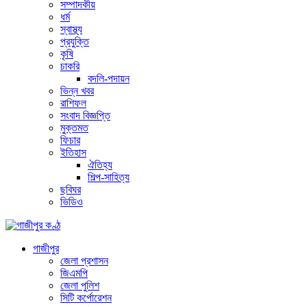
সম্পাদকীয়
ধর্ম
স্বাস্থ্য
প্রযুক্তি
কৃষি
চাকরি
বদলি-পদায়ন
ভিন্ন খবর
রাশিফল
সংবাদ বিজ্ঞপ্তি
মুক্তমত
ফিচার
ইতিহাস
ঐতিহ্য
শিল্প-সাহিত্য
ছবিঘর
ভিডিও
গাজীপুর
জেলা প্রশাসন
জিএমপি
জেলা পুলিশ
সিটি কর্পোরেশন