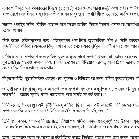
এবার পাকিস্তানের প্রজাতন্ত্র দিবসে (২৩ মার্চ) বাংলাদেশের প্রধানমন্ত্রী শেখ হাসিনা
বাংলাদেশের স্বাধীনতার সুবর্ণজয়ন্তী এবং বঙ্গবন্ধুর জন্ম শতবার্ষিকীতে ২৬ মার্চ, অর্থাৎ 
সাবেক পররাষ্ট্র সচিব তৌহিদ হোসেন মনে করেন জাতীয় দিবসে ইমরান খানকে বাংলাদেশের প্রধ
হলেও জানায়।
তিনি বলেন, মুক্তিযুদ্ধের সময় পাকিস্তানের পক্ষ নিয়ে অ্যামেরিকা, চীন ও সৌদি আরব
রাজনীতিতে পরিবর্তন এসেছে৷ বিশ্ব এখন বলতে গেলে এককেন্দ্রিক। তাই বাংলাদেশও আর কো
রাশিয়ার সাথে সম্পর্ক থাকলে মার্কিন যুক্তরাষ্ট্রের সাথে সম্পর্ক থাকবে না, আবার ভ
যুক্তরাষ্ট্রের সাথেও সম্পর্ক আছে। বাংলাদেশের যে বিনিয়োগ দরকার, অবকাঠামো দরকা
দেশের তিন দিকে তাদের অবস্থান।
বিশ্বরাজনীতি, ভূরাজনৈতিক গুরুত্ব এবং ব্যবসা ও বিনিয়োগের জন্য মার্কিন যুক্তরাষ্ট্রসহ
জাহাঙ্গীরনগর বিশ্ববিদ্যালয়ের আন্তর্জাতিক সম্পর্ক বিভাগের অধ্যাপক ড. তারেক শামসুর
সহযোগী। আমার স্বার্থে যাকে প্রয়োজন, তার সঙ্গেই সম্পর্ক করা।’’
তিনি বলেন, ‘‘বঙ্গবন্ধুর এই কূটনৈতিক দূরদর্শিতা ছিল। আর এই কারণেই তিনি ১৯৭৫ সাল
সম্পর্ক জরুরি৷ আর সে কারণেই তিনি ওআইসি সম্মেলনে গিয়েছিলেন।’’
তিনি মনে করেন, সামনের দিনগুলোতে এশিয়া প্যাসিফিক অঞ্চল গুরুত্বপূর্ণ হয়ে উঠবে। য
‘‘ভারত দ্বিপাক্ষিক অনেক সমস্যারই সমাধান করছে না। আমাদের খেয়াল রাখতে হবে ভারত
তবে গত কয়েক বছরে বাংলাদেশের কূটনীতিতে ভারত নির্ভরতা বাড়ছে বলে মনে করেন সাবেক 