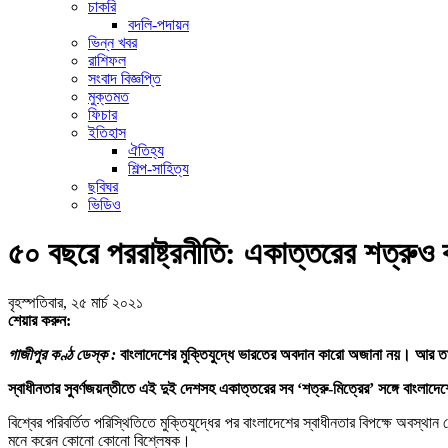
চাকরি
বদলি-পদায়ন
ভিন্ন খবর
রাশিফল
সংবাদ বিজ্ঞপ্তি
মুক্তমত
ফিচার
ইতিহাস
ঐতিহ্য
শিল্প-সাহিত্য
ছবিঘর
ভিডিও
৫০ বছরে পররাষ্ট্রনীতি: একাত্তরের শত্রুও 
বৃহস্পতিবার, ২৫ মার্চ ২০২১
শেয়ার করুন:
গাজীপুর কণ্ঠ ডেস্ক :
বাংলাদেশের মুক্তিযুদ্ধে ভারতের অবদান কারো অজানা নয়। আর তখন 
স্বাধীনতার সুবর্ণজয়ন্তীতে এই দুই দেশসহ একাত্তরের সব ‘শত্রু-মিত্রের’ সঙ্গে বাংলাদেশ
বিশ্বের পরিবর্তিত পরিস্থিতিতে মুক্তিযুদ্ধের পর বাংলাদেশের স্বাধীনতার বিপক্ষে অব
মনে করেন কোনো কোনো বিশ্লেষক।