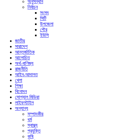
অনুসন্ধান
নির্বাচন
সংসদ
সিটি
উপজেলা
পৌর
ইউপি
জাতীয়
সারাদেশ
আন্তর্জাতিক
আলোচিত
অর্থ-বাণিজ্য
রাজনীতি
আইন-আদালত
খেলা
শিক্ষা
বিনোদন
সোশ্যাল মিডিয়া
লাইফস্টাইল
অন্যান্য
সম্পাদকীয়
ধর্ম
স্বাস্থ্য
প্রযুক্তি
কৃষি