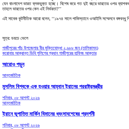
যেন বাংলাদেশ ভারত ব্লকভুক্ত হচ্ছে। বিশেষ করে গত দুই বছরে ভারতের ওপর ব্যাপকভাবে ন
তাহলে ভারতের ওপর কেন এই নির্ভরতা?’’
এই সাবেক কূটনীতিক আরো বলেন, ‘‘১৯৭৪ সালে পাকিস্তানে ওআইসি সম্মেলনে বঙ্গবন্ধু গ
সূত্র: ডয়চে ভেলে
Post
গাজীপুরের পাঁচ উপজেলায় বীর মুক্তিযোদ্ধা ২,৬৮৮ জন (তালিকাসহ)
করোনায় আক্রান্ত ডিবি পুলিশের প্রধান গাজীপুরের হাফিজ আক্তার
navigation
আরোও পড়ুন
আন্তর্জাতিক
মুসলিম বিশ্বকে এক হওয়ার আহ্বান ইরানের পররাষ্ট্রমন্ত্রীর
শনিবার, ০৮ আগস্ট ২০২৬
আন্তর্জাতিক
ইরানে ভূপাতিত মার্কিন বিমানের ধ্বংসাবশেষের প্রদর্শনী
শনিবার, ০৮ আগস্ট ২০২৬