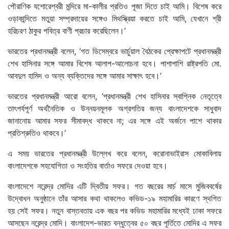
পৌরাণিক যশোরেশ্বরী মন্দিরে মা-কালীর প্রতিও পূজা দিতে চাই আমি। বিশেষ করে
ওড়াকান্দিতে মতুয়া সম্প্রদায়ের সঙ্গেও মিথস্ক্রিয়া করতে চাই আমি, যেখানে শ্রী
হরিচরণ ঠাকুর পবিত্র বাণী প্রচার করেছিলেন।’
ভারতের প্রধানমন্ত্রী বলেন, ‘গত ডিসেম্বরে ভার্চুয়াল বৈঠকের প্রেক্ষাপটে প্রধানমন্ত্রী
শেখ হাসিনার সঙ্গে আমার বিশেষ আলাপ-আলোচনা হবে। পাশাপাশি রাষ্ট্রপতি মো.
আবদুল হামিদ ও অন্য ব্যক্তিদের সঙ্গে আমার সাক্ষাৎ হবে।’
ভারতের প্রধানমন্ত্রী আরো বলেন, ‘প্রধানমন্ত্রী শেখ হাসিনার স্বাপ্নিক নেতৃত্বে
তাৎপর্যপূর্ণ অর্থনৈতিক ও উন্নয়নমূলক অগ্রগতির জন্য বাংলাদেশকে সাধুবাদ
জানানোয় আমার সফর সীমাবদ্ধ থাকবে না; এর সঙ্গে এই অর্জনে পাশে থাকার
প্রতিশ্রুতিও থাকবে।’
এ সময় ভারতের প্রধানমন্ত্রী উল্লেখ করে বলেন, করোনাভাইরাস মোকাবিলায়
বাংলাদেশকে সহযোগিতা ও সংহতির বার্তাও সফরে দেওয়া হবে।
বাংলাদেশে নরেন্দ্র মোদির এটি দ্বিতীয় সফর। গত বছরের মার্চ মাসে মুজিববর্ষের
উদ্বোধন অনুষ্ঠানে তাঁর আসার কথা থাকলেও কভিড-১৯ মহামারির কারণে স্থগিত
হয় সেই সফর। নতুন বাস্তবতায় এক বছর পর কভিড মহামারির মধ্যেই ঢাকা সফরে
আসছেন নরেন্দ্র মোদি। বাংলাদেশ-ভারত বন্ধুত্বের ৫০ বছর পূর্তিতে মোদির এ সফর