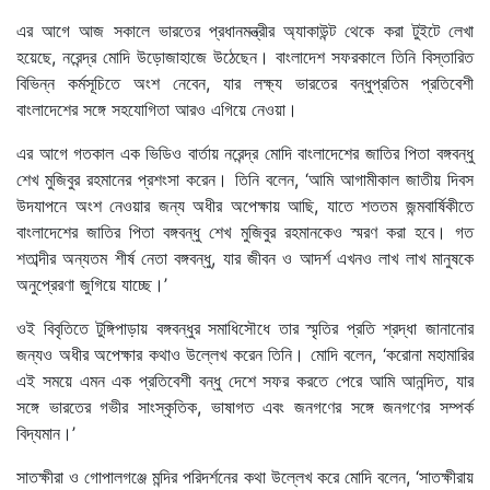
এর আগে আজ সকালে ভারতের প্রধানমন্ত্রীর অ্যাকাউন্ট থেকে করা টুইটে লেখা
হয়েছে, নরেন্দ্র মোদি উড়োজাহাজে উঠেছেন। বাংলাদেশ সফরকালে তিনি বিস্তারিত
বিভিন্ন কর্মসূচিতে অংশ নেবেন, যার লক্ষ্য ভারতের বন্ধুপ্রতিম প্রতিবেশী
বাংলাদেশের সঙ্গে সহযোগিতা আরও এগিয়ে নেওয়া।
এর আগে গতকাল এক ভিডিও বার্তায় নরেন্দ্র মোদি বাংলাদেশের জাতির পিতা বঙ্গবন্ধু
শেখ মুজিবুর রহমানের প্রশংসা করেন। তিনি বলেন, ‘আমি আগামীকাল জাতীয় দিবস
উদযাপনে অংশ নেওয়ার জন্য অধীর অপেক্ষায় আছি, যাতে শততম জন্মবার্ষিকীতে
বাংলাদেশের জাতির পিতা বঙ্গবন্ধু শেখ মুজিবুর রহমানকেও স্মরণ করা হবে। গত
শতাব্দীর অন্যতম শীর্ষ নেতা বঙ্গবন্ধু, যার জীবন ও আদর্শ এখনও লাখ লাখ মানুষকে
অনুপ্রেরণা জুগিয়ে যাচ্ছে।’
ওই বিবৃতিতে টুঙ্গিপাড়ায় বঙ্গবন্ধুর সমাধিসৌধে তার স্মৃতির প্রতি শ্রদ্ধা জানানোর
জন্যও অধীর অপেক্ষার কথাও উল্লেখ করেন তিনি। মোদি বলেন, ‘করোনা মহামারির
এই সময়ে এমন এক প্রতিবেশী বন্ধু দেশে সফর করতে পেরে আমি আনন্দিত, যার
সঙ্গে ভারতের গভীর সাংস্কৃতিক, ভাষাগত এবং জনগণের সঙ্গে জনগণের সম্পর্ক
বিদ্যমান।’
সাতক্ষীরা ও গোপালগঞ্জে মন্দির পরিদর্শনের কথা উল্লেখ করে মোদি বলেন, ‘সাতক্ষীরায়