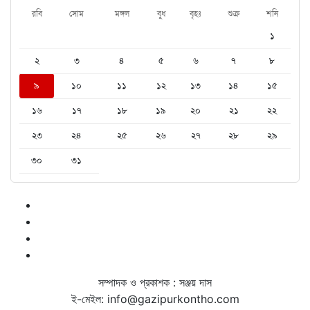
রবি
সোম
মঙ্গল
বুধ
বৃহঃ
শুক্র
শনি
১
২
৩
৪
৫
৬
৭
৮
৯
১০
১১
১২
১৩
১৪
১৫
১৬
১৭
১৮
১৯
২০
২১
২২
২৩
২৪
২৫
২৬
২৭
২৮
২৯
৩০
৩১
সম্পাদক ও প্রকাশক : সঞ্জয় দাস
ই-মেইল: info@gazipurkontho.com