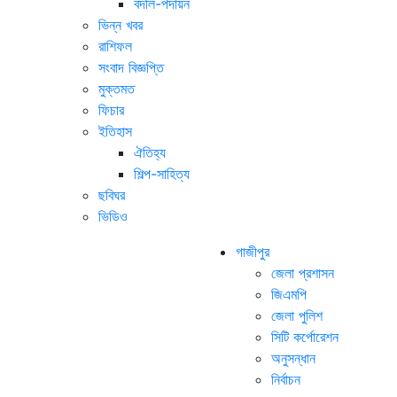
বদলি-পদায়ন
ভিন্ন খবর
রাশিফল
সংবাদ বিজ্ঞপ্তি
মুক্তমত
ফিচার
ইতিহাস
ঐতিহ্য
শিল্প-সাহিত্য
ছবিঘর
ভিডিও
গাজীপুর
জেলা প্রশাসন
জিএমপি
জেলা পুলিশ
সিটি কর্পোরেশন
অনুসন্ধান
নির্বাচন