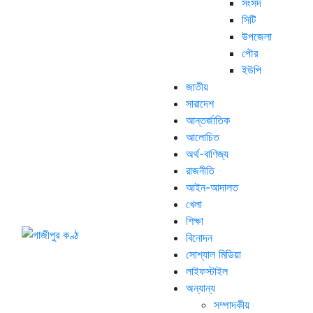
সংসদ
সিটি
উপজেলা
পৌর
ইউপি
জাতীয়
সারাদেশ
আন্তর্জাতিক
আলোচিত
অর্থ-বাণিজ্য
রাজনীতি
আইন-আদালত
খেলা
শিক্ষা
বিনোদন
সোশ্যাল মিডিয়া
লাইফস্টাইল
অন্যান্য
সম্পাদকীয়