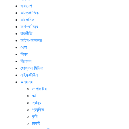
সারাদেশ
আন্তর্জাতিক
আলোচিত
অর্থ-বাণিজ্য
রাজনীতি
আইন-আদালত
খেলা
শিক্ষা
বিনোদন
সোশ্যাল মিডিয়া
লাইফস্টাইল
অন্যান্য
সম্পাদকীয়
ধর্ম
স্বাস্থ্য
প্রযুক্তি
কৃষি
চাকরি