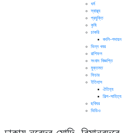
ধর্ম
স্বাস্থ্য
প্রযুক্তি
কৃষি
চাকরি
বদলি-পদায়ন
ভিন্ন খবর
রাশিফল
সংবাদ বিজ্ঞপ্তি
মুক্তমত
ফিচার
ইতিহাস
ঐতিহ্য
শিল্প-সাহিত্য
ছবিঘর
ভিডিও
ঢাকায় নরেন্দ্র মোদি, বিমানবন্দরে