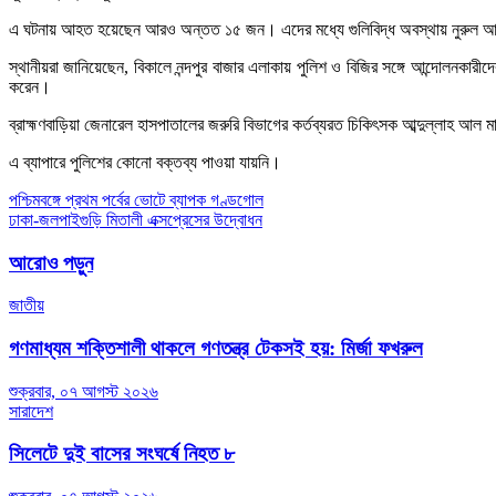
এ ঘটনায় আহত হয়েছেন আরও অন্তত ১৫ জন। এদের মধ্যে গুলিবিদ্ধ অবস্থায় নুরুল আমিন
স্থানীয়রা জানিয়েছেন, বিকালে নন্দপুর বাজার এলাকায় পুলিশ ও বিজির সঙ্গে আন্দোলনকা
করেন।
ব্রাহ্মণবাড়িয়া জেনারেল হাসপাতালের জরুরি বিভাগের কর্তব্যরত চিকিৎসক আব্দুল্লাহ আ
এ ব্যাপারে পুলিশের কোনো বক্তব্য পাওয়া যায়নি।
Post
পশ্চিমবঙ্গে প্রথম পর্বের ভোটে ব্যাপক গণ্ডগোল
ঢাকা-জলপাইগুড়ি মিতালী এক্সপ্রেসের উদ্বোধন
navigation
আরোও পড়ুন
জাতীয়
গণমাধ্যম শক্তিশালী থাকলে গণতন্ত্র টেকসই হয়: মির্জা ফখরুল
শুক্রবার, ০৭ আগস্ট ২০২৬
সারাদেশ
সিলেটে দুই বাসের সংঘর্ষে নিহত ৮