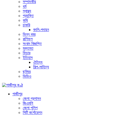
সম্পাদকীয়
ধর্ম
স্বাস্থ্য
প্রযুক্তি
কৃষি
চাকরি
বদলি-পদায়ন
ভিন্ন খবর
রাশিফল
সংবাদ বিজ্ঞপ্তি
মুক্তমত
ফিচার
ইতিহাস
ঐতিহ্য
শিল্প-সাহিত্য
ছবিঘর
ভিডিও
গাজীপুর
জেলা প্রশাসন
জিএমপি
জেলা পুলিশ
সিটি কর্পোরেশন