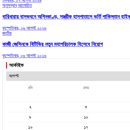
শুক্রবার, ০৭ আগস্ট ২০২৬
অনুসন্ধান
আলোচিত
বারিধারায় বাসভবনে অগ্নিকাণ্ড, সস্ত্রীক হাসপাতালে ভর্তি পাকিস্তান হা
বৃহস্পতিবার, ০৬ আগস্ট ২০২৬
জাতীয়
কাজী জেসিনকে বিটিভির নতুন মহাপরিচালক হিসেবে নিয়োগ
বৃহস্পতিবার, ০৬ আগস্ট ২০২৬
আর্কাইভ
রবি
সোম
২
৩
৯
১০
১৬
১৭