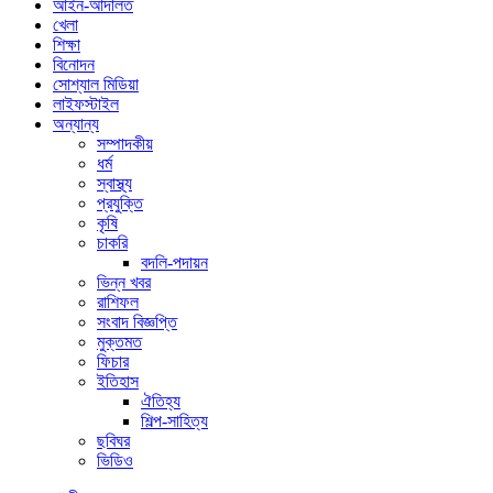
আইন-আদালত
খেলা
শিক্ষা
বিনোদন
সোশ্যাল মিডিয়া
লাইফস্টাইল
অন্যান্য
সম্পাদকীয়
ধর্ম
স্বাস্থ্য
প্রযুক্তি
কৃষি
চাকরি
বদলি-পদায়ন
ভিন্ন খবর
রাশিফল
সংবাদ বিজ্ঞপ্তি
মুক্তমত
ফিচার
ইতিহাস
ঐতিহ্য
শিল্প-সাহিত্য
ছবিঘর
ভিডিও