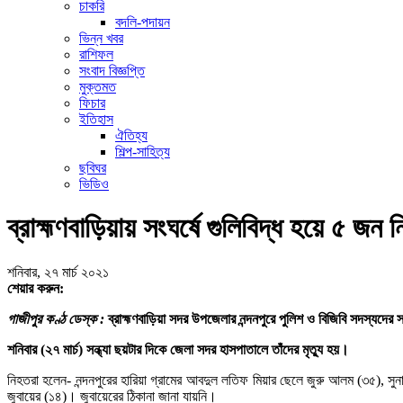
চাকরি
বদলি-পদায়ন
ভিন্ন খবর
রাশিফল
সংবাদ বিজ্ঞপ্তি
মুক্তমত
ফিচার
ইতিহাস
ঐতিহ্য
শিল্প-সাহিত্য
ছবিঘর
ভিডিও
ব্রাহ্মণবাড়িয়ায় সংঘর্ষে গুলিবিদ্ধ হয়ে ৫ জন 
শনিবার, ২৭ মার্চ ২০২১
শেয়ার করুন:
গাজীপুর কণ্ঠ ডেস্ক :
ব্রাহ্মণবাড়িয়া সদর উপজেলার নন্দনপুরে পুলিশ ও বিজিবি সদস্যদের
শনিবার (২৭ মার্চ) সন্ধ্যা ছয়টার দিকে জেলা সদর হাসপাতালে তাঁদের মৃত্যু হয়।
নিহতরা হলেন- নন্দনপুরের হারিয়া গ্রামের আবদুল লতিফ মিয়ার ছেলে জুরু আলম (৩৫), সুন
জুবায়ের (১৪)। জুবায়েরের ঠিকানা জানা যায়নি।