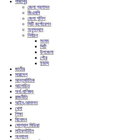
গাজীপুর
জেলা প্রশাসন
জিএমপি
জেলা পুলিশ
সিটি কর্পোরেশন
অনুসন্ধান
নির্বাচন
সংসদ
সিটি
উপজেলা
পৌর
ইউপি
জাতীয়
সারাদেশ
আন্তর্জাতিক
আলোচিত
অর্থ-বাণিজ্য
রাজনীতি
আইন-আদালত
খেলা
শিক্ষা
বিনোদন
সোশ্যাল মিডিয়া
লাইফস্টাইল
অন্যান্য