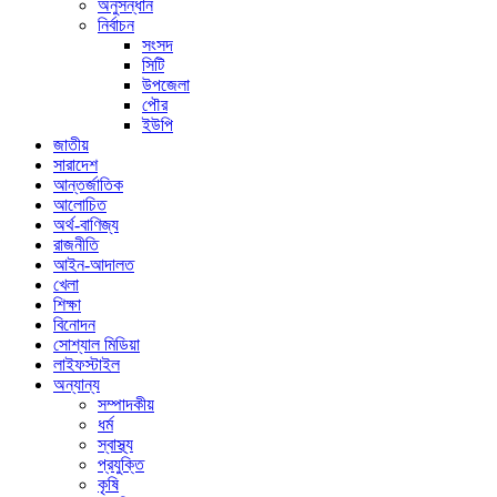
অনুসন্ধান
নির্বাচন
সংসদ
সিটি
উপজেলা
পৌর
ইউপি
জাতীয়
সারাদেশ
আন্তর্জাতিক
আলোচিত
অর্থ-বাণিজ্য
রাজনীতি
আইন-আদালত
খেলা
শিক্ষা
বিনোদন
সোশ্যাল মিডিয়া
লাইফস্টাইল
অন্যান্য
সম্পাদকীয়
ধর্ম
স্বাস্থ্য
প্রযুক্তি
কৃষি