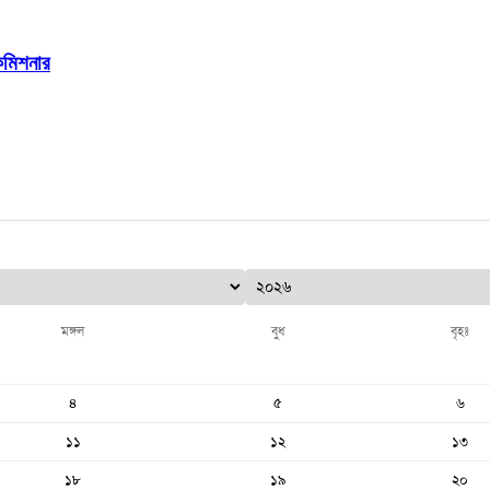
ইকমিশনার
মঙ্গল
বুধ
বৃহঃ
৪
৫
৬
১১
১২
১৩
১৮
১৯
২০