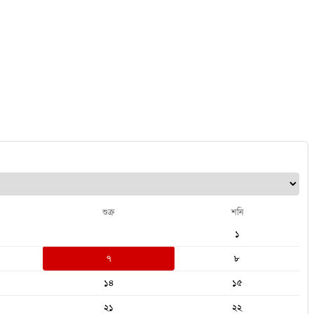
শুক্র
শনি
১
৭
৮
১৪
১৫
২১
২২