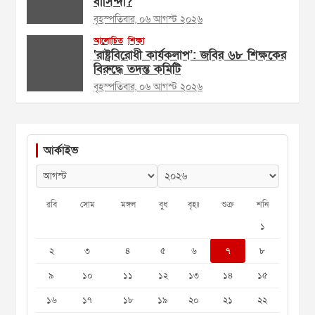
বাসিন্দা?
বৃহস্পতিবার, ০৬ আগস্ট ২০২৬
আলোচিত
শিক্ষা
‘রাষ্ট্রবিরোধী কার্যকলাপ’: জবির ৬৮ শিক্ষকের
বিরুদ্ধে তদন্ত কমিটি
বৃহস্পতিবার, ০৬ আগস্ট ২০২৬
আর্কাইভ
রবি
সোম
মঙ্গল
বুধ
বৃহঃ
শুক্র
শনি
১
২
৩
৪
৫
৬
৭
৮
৯
১০
১১
১২
১৩
১৪
১৫
১৬
১৭
১৮
১৯
২০
২১
২২