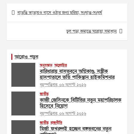
Post
বাড়তি ভাড়ায়ও বাসে ওঠার জন্য মরিয়া, সংঘাত-সংঘর্ষ
navigation
চুল পড়া কমাতে ঘরোয়া সমাধান
আরোও পড়ুন
অনুসন্ধান
আলোচিত
বারিধারায় বাসভবনে অগ্নিকাণ্ড, সস্ত্রীক
হাসপাতালে ভর্তি পাকিস্তান হাইকমিশনার
বৃহস্পতিবার, ০৬ আগস্ট ২০২৬
জাতীয়
কাজী জেসিনকে বিটিভির নতুন মহাপরিচালক
হিসেবে নিয়োগ
বৃহস্পতিবার, ০৬ আগস্ট ২০২৬
জাতীয়
রাজনীতি
মির্জা ফখরুলই হচ্ছেন বঙ্গভবনের নতুন