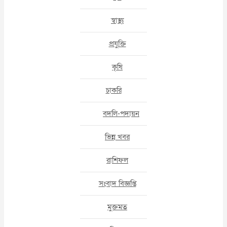
স্বাস্থ্য
প্রযুক্তি
কৃষি
চাকরি
বদলি-পদায়ন
ভিন্ন খবর
রাশিফল
সংবাদ বিজ্ঞপ্তি
মুক্তমত