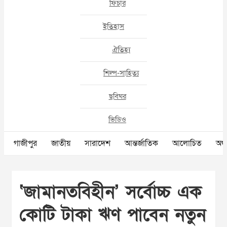
ফিচার
ইতিহাস
ঐতিহ্য
শিল্প-সাহিত্য
ছবিঘর
ভিডিও
গাজীপুর
জাতীয়
সারাদেশ
আন্তর্জাতিক
আলোচিত
অর্থ
‘জামানতবিহীন’ সর্বোচ্চ এক
কোটি টাকা ঋণ পাবেন নতুন