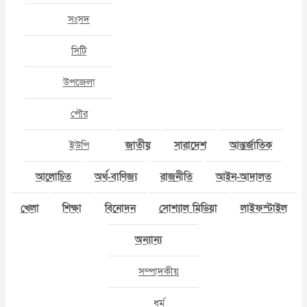
সংসদ
সিটি
উপজেলা
পৌর
ইউপি
জাতীয়
সারাদেশ
আন্তর্জাতিক
আলোচিত
অর্থ-বাণিজ্য
রাজনীতি
আইন-আদালত
খেলা
শিক্ষা
বিনোদন
সোশ্যাল মিডিয়া
লাইফস্টাইল
অন্যান্য
সম্পাদকীয়
ধর্ম