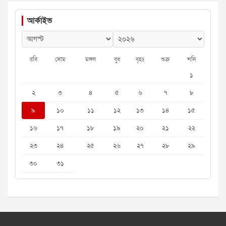
আর্কাইভ
রবি
সোম
মঙ্গল
বুধ
বৃহঃ
শুক্র
শনি
১
২
৩
৪
৫
৬
৭
৮
৯
১০
১১
১২
১৩
১৪
১৫
১৬
১৭
১৮
১৯
২০
২১
২২
২৩
২৪
২৫
২৬
২৭
২৮
২৯
৩০
৩১