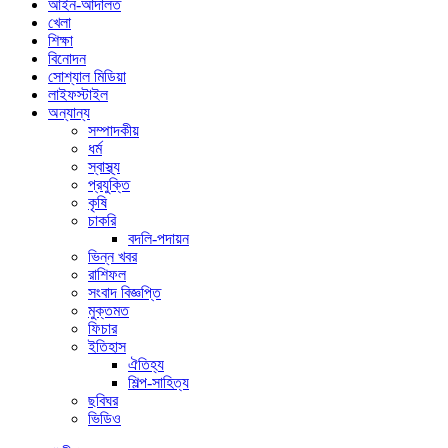
আইন-আদালত
খেলা
শিক্ষা
বিনোদন
সোশ্যাল মিডিয়া
লাইফস্টাইল
অন্যান্য
সম্পাদকীয়
ধর্ম
স্বাস্থ্য
প্রযুক্তি
কৃষি
চাকরি
বদলি-পদায়ন
ভিন্ন খবর
রাশিফল
সংবাদ বিজ্ঞপ্তি
মুক্তমত
ফিচার
ইতিহাস
ঐতিহ্য
শিল্প-সাহিত্য
ছবিঘর
ভিডিও