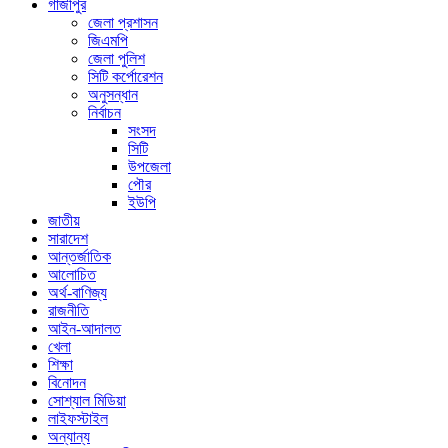
গাজীপুর
জেলা প্রশাসন
জিএমপি
জেলা পুলিশ
সিটি কর্পোরেশন
অনুসন্ধান
নির্বাচন
সংসদ
সিটি
উপজেলা
পৌর
ইউপি
জাতীয়
সারাদেশ
আন্তর্জাতিক
আলোচিত
অর্থ-বাণিজ্য
রাজনীতি
আইন-আদালত
খেলা
শিক্ষা
বিনোদন
সোশ্যাল মিডিয়া
লাইফস্টাইল
অন্যান্য