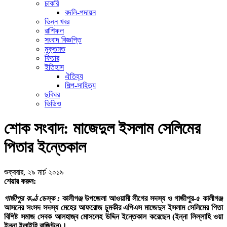
চাকরি
বদলি-পদায়ন
ভিন্ন খবর
রাশিফল
সংবাদ বিজ্ঞপ্তি
মুক্তমত
ফিচার
ইতিহাস
ঐতিহ্য
শিল্প-সাহিত্য
ছবিঘর
ভিডিও
শোক সংবাদ: মাজেদুল ইসলাম সেলিমের
পিতার ইন্তেকাল
শুক্রবার, ২৯ মার্চ ২০১৯
শেয়ার করুন:
গাজীপুর কণ্ঠ ডেস্ক :
কালীগঞ্জ উপজেলা আওয়ামী লীগের সদস্য ও গাজীপুর-৫ কালীগঞ্জ
আসনের সংসদ সদস্য মেহের আফরোজ চুমকীর এপিএস মাজেদুল ইসলাম সেলিমের পিতা
বিশিষ্ট সমাজ সেবক আলহাজ্ব মোসলেহ উদ্দিন ইন্তেকাল করেছেন (ইন্না লিল্লাহি ওয়া
ইন্না ইলাইহি রাজিউন)।