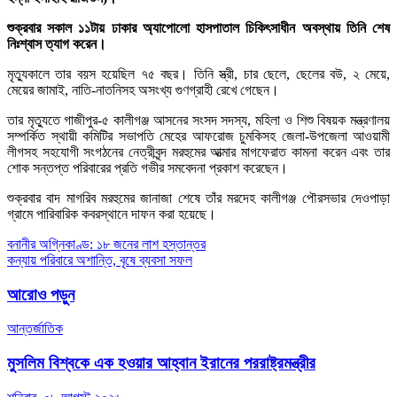
শুক্রবার সকাল ১১টায় ঢাকার অ্যাপোলো হাসপাতাল চিকিৎসাধীন অবস্থায় তিনি শেষ
নিঃশ্বাস ত্যাগ করেন।
মৃত্যুকালে তার বয়স হয়েছিল ৭৫ বছর। তিনি স্ত্রী, চার ছেলে, ছেলের বউ, ২ মেয়ে,
মেয়ের জামাই, নাতি-নাতনিসহ অসংখ্য গুণগ্রাহী রেখে গেছেন।
তার মৃত্যুতে গাজীপুর-৫ কালীগঞ্জ আসনের সংসদ সদস্য, মহিলা ও শিশু বিষয়ক মন্ত্রণালয়
সম্পর্কিত স্থায়ী কমিটির সভাপতি মেহের আফরোজ চুমকিসহ জেলা-উপজেলা আওয়ামী
লীগসহ সহযোগী সংগঠনের নেত্রীবৃন্দ মরহুমের আত্মার মাগফেরাত কামনা করেন এবং তার
শোক সন্তপ্ত পরিবারের প্রতি গভীর সমবেদনা প্রকাশ করেছেন।
শুক্রবার বাদ মাগরিব মরহুমের জানাজা শেষে তাঁর মরদেহ কালীগঞ্জ পৌরসভার দেওপাড়া
গ্রামে পারিবারিক কবরস্থানে দাফন করা হয়েছে।
Post
বনানীর অগ্নিকাণ্ড: ১৮ জনের লাশ হস্তান্তর
কন্যায় পরিবারে অশান্তি, বৃষে ব্যবসা সফল
navigation
আরোও পড়ুন
আন্তর্জাতিক
মুসলিম বিশ্বকে এক হওয়ার আহ্বান ইরানের পররাষ্ট্রমন্ত্রীর