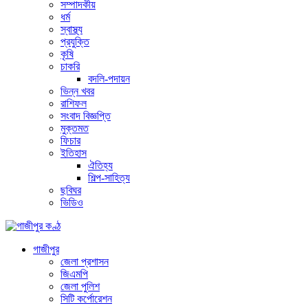
সম্পাদকীয়
ধর্ম
স্বাস্থ্য
প্রযুক্তি
কৃষি
চাকরি
বদলি-পদায়ন
ভিন্ন খবর
রাশিফল
সংবাদ বিজ্ঞপ্তি
মুক্তমত
ফিচার
ইতিহাস
ঐতিহ্য
শিল্প-সাহিত্য
ছবিঘর
ভিডিও
গাজীপুর
জেলা প্রশাসন
জিএমপি
জেলা পুলিশ
সিটি কর্পোরেশন