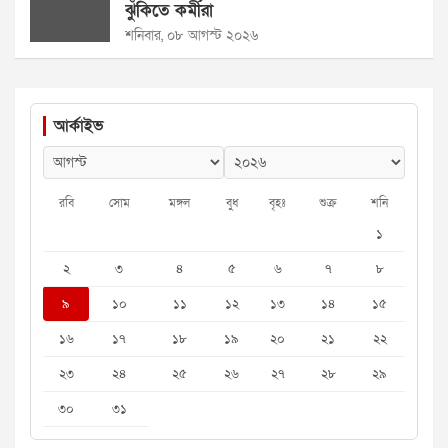
ঝুঁকিতে কর্মীরা
শনিবার, ০৮ আগস্ট ২০২৬
আর্কাইভ
রবি
সোম
মঙ্গল
বুধ
বৃহঃ
শুক্র
শনি
১
২
৩
৪
৫
৬
৭
৮
৯
১০
১১
১২
১৩
১৪
১৫
১৬
১৭
১৮
১৯
২০
২১
২২
২৩
২৪
২৫
২৬
২৭
২৮
২৯
৩০
৩১