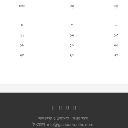
মঙ্গল
বুধ
বৃহঃ
৪
৫
৬
১১
১২
১৩
১৮
১৯
২০
২৫
২৬
২৭
সম্পাদক ও প্রকাশক : সঞ্জয় দাস
ই-মেইল: info@gazipurkontho.com