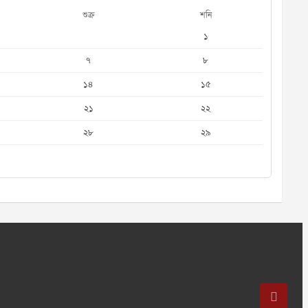
শুক্র
শনি
১
৭
৮
১৪
১৫
২১
২২
২৮
২৯