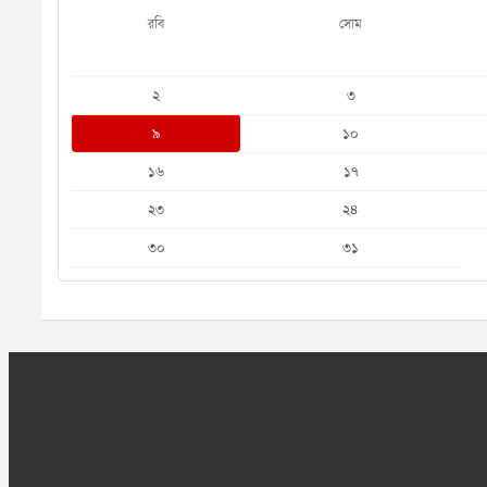
রবি
সোম
২
৩
৯
১০
১৬
১৭
২৩
২৪
৩০
৩১