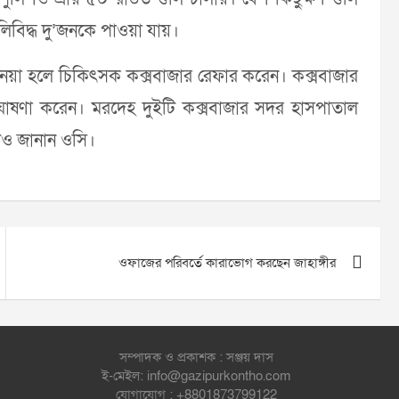
লিবিদ্ধ দু’জনকে পাওয়া যায়।
য়া হলে চিকিৎসক কক্সবাজার রেফার করেন। কক্সবাজার
ঘোষণা করেন। মরদেহ দুইটি কক্সবাজার সদর হাসপাতাল
লেও জানান ওসি।
ওফাজের পরিবর্তে কারাভোগ করছেন জাহাঙ্গীর
সম্পাদক ও প্রকাশক : সঞ্জয় দাস
ই-মেইল: info@gazipurkontho.com
যোগাযোগ : +8801873799122