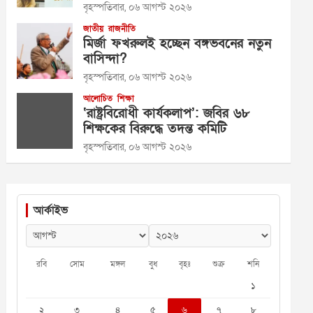
বৃহস্পতিবার, ০৬ আগস্ট ২০২৬
জাতীয়
রাজনীতি
মির্জা ফখরুলই হচ্ছেন বঙ্গভবনের নতুন
বাসিন্দা?
বৃহস্পতিবার, ০৬ আগস্ট ২০২৬
আলোচিত
শিক্ষা
‘রাষ্ট্রবিরোধী কার্যকলাপ’: জবির ৬৮
শিক্ষকের বিরুদ্ধে তদন্ত কমিটি
বৃহস্পতিবার, ০৬ আগস্ট ২০২৬
আর্কাইভ
রবি
সোম
মঙ্গল
বুধ
বৃহঃ
শুক্র
শনি
১
২
৩
৪
৫
৬
৭
৮