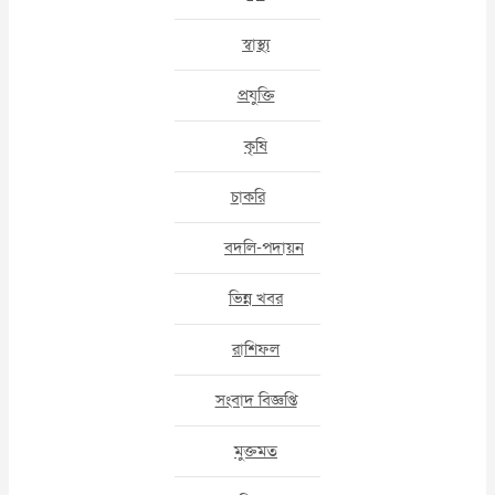
স্বাস্থ্য
প্রযুক্তি
কৃষি
চাকরি
বদলি-পদায়ন
ভিন্ন খবর
রাশিফল
সংবাদ বিজ্ঞপ্তি
মুক্তমত