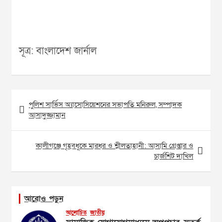
সূত্র: বাংলাদেশ জার্নাল
Post
পুলিশ সার্ভিস অ্যাসোসিয়েশনের সভাপতি মনিরুল, সম্পাদক
navigation
আসাদুজ্জামান
কালীগঞ্জে গৃহবধূকে মারধর ও শ্লীলতাহানী: আসামি গ্রেপ্তার ও
চার্জশিট দাখিল
আরোও পড়ুন
আলোচিত
জাতীয়