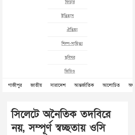
ফিচার
ইতিহাস
ঐতিহ্য
শিল্প-সাহিত্য
ছবিঘর
ভিডিও
গাজীপুর
জাতীয়
সারাদেশ
আন্তর্জাতিক
আলোচিত
অর্থ
সিলেটে অনৈতিক তদবিরে
নয়, সম্পূর্ণ স্বচ্ছতায় ওসি