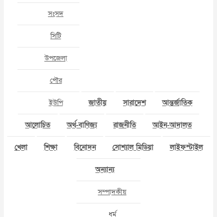
সংসদ
সিটি
উপজেলা
পৌর
ইউপি
জাতীয়
সারাদেশ
আন্তর্জাতিক
আলোচিত
অর্থ-বাণিজ্য
রাজনীতি
আইন-আদালত
খেলা
শিক্ষা
বিনোদন
সোশ্যাল মিডিয়া
লাইফস্টাইল
অন্যান্য
সম্পাদকীয়
ধর্ম