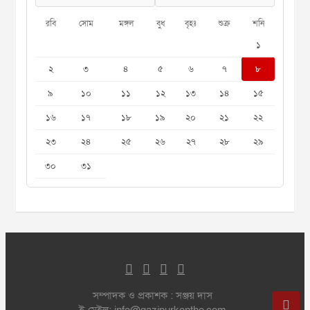
রবি
সোম
মঙ্গল
বুধ
বৃহঃ
শুক্র
শনি
১
২
৩
৪
৫
৬
৭
৮
৯
১০
১১
১২
১৩
১৪
১৫
১৬
১৭
১৮
১৯
২০
২১
২২
২৩
২৪
২৫
২৬
২৭
২৮
২৯
৩০
৩১
সম্পাদক ও প্রকাশক : সঞ্জয় দাস