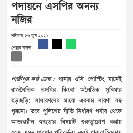
পদায়নে এসপির অনন্য
নজির
শনিবার, ২৬ জুন ২০২১
শেয়ার করুন:
গাজীপুর কণ্ঠ ডেস্ক :
থানার ওসি পোস্টিং মানেই
রাজনৈতিক তদবির কিংবা অনৈতিক সুবিধার
ছড়াছড়ি; সাধারণদের মাঝে এরকম ধারণা বহু
পুরনো। তবে পুলিশের নীতি নির্ধারণ পর্যায় থেকে
আভ্যন্তরীন স্বচ্ছতার বিষয়টি গুরুত্বারোপ করায়
হচ্ছে এমন ধারণার পরিবর্তন। এরই ধারাবাহিকতায়