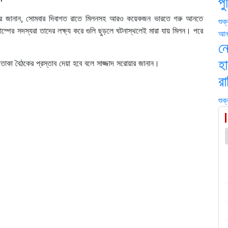
প
 সরোয়ার জানান, সোমবার দিবাগত রাতে মিলনসহ আরও কয়েকজন ভারতে গরু আনতে
শুক
পের সদস্যরা তাদের লক্ষ্য করে গুলি ছুড়লে ঘটনাস্থলেই মারা যায় মিলন। পরে
আন্
ন
হা
াকা বৈঠকের প্রস্তাব দেয়া হবে বলে সাজ্জাদ সরোয়ার জানান।
রা
শুক