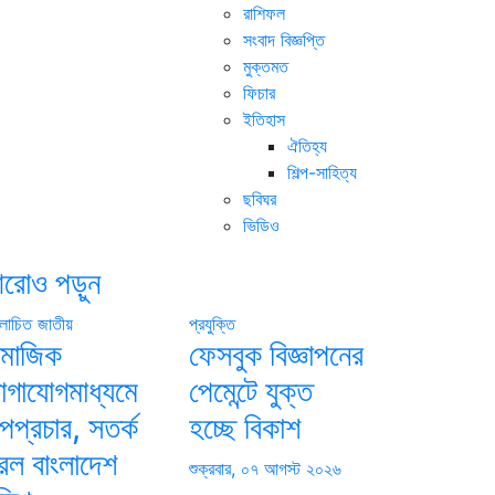
রাশিফল
সংবাদ বিজ্ঞপ্তি
মুক্তমত
ফিচার
ইতিহাস
ঐতিহ্য
শিল্প-সাহিত্য
ছবিঘর
ভিডিও
রোও পড়ুন
োচিত
জাতীয়
প্রযুক্তি
ামাজিক
ফেসবুক বিজ্ঞাপনের
োগাযোগমাধ্যমে
পেমেন্টে যুক্ত
পপ্রচার, সতর্ক
হচ্ছে বিকাশ
রল বাংলাদেশ
শুক্রবার, ০৭ আগস্ট ২০২৬