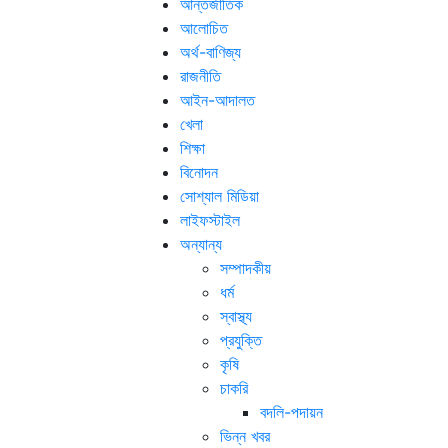
আন্তর্জাতিক
আলোচিত
অর্থ-বাণিজ্য
রাজনীতি
আইন-আদালত
খেলা
শিক্ষা
বিনোদন
সোশ্যাল মিডিয়া
লাইফস্টাইল
অন্যান্য
সম্পাদকীয়
ধর্ম
স্বাস্থ্য
প্রযুক্তি
কৃষি
চাকরি
বদলি-পদায়ন
ভিন্ন খবর