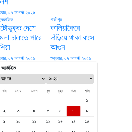
ুলিশ
্রবার, ০৭ আগস্ট ২০২৬
তর্জাতিক
গাজীপুর
েটোভুক্ত দেশে
কালিয়াকৈরে
মলা চালাতে পারে
দাঁড়িয়ে থাকা বাসে
শিয়া
আগুন
্রবার, ০৭ আগস্ট ২০২৬
শুক্রবার, ০৭ আগস্ট ২০২৬
আর্কাইভ
রবি
সোম
মঙ্গল
বুধ
বৃহঃ
শুক্র
শনি
১
২
৩
৪
৫
৬
৭
৮
৯
১০
১১
১২
১৩
১৪
১৫