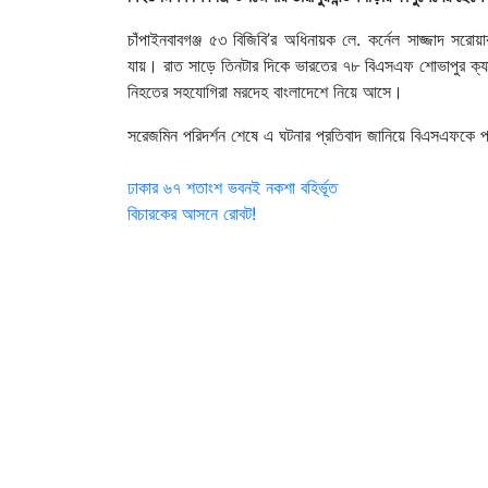
চাঁপাইনবাবগঞ্জ ৫৩ বিজিবি’র অধিনায়ক লে. কর্নেল সাজ্জাদ
যায়। রাত সাড়ে তিনটার দিকে ভারতের ৭৮ বিএসএফ শোভাপুর ক্যাম্
নিহতের সহযোগিরা মরদেহ বাংলাদেশে নিয়ে আসে।
সরেজমিন পরিদর্শন শেষে এ ঘটনার প্রতিবাদ জানিয়ে বিএসএফকে পত
Post
ঢাকার ৬৭ শতাংশ ভবনই নকশা বহির্ভূত
বিচারকের আসনে রোবট!
navigation