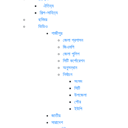
ঐতিহ্য
শিল্প-সাহিত্য
ছবিঘর
ভিডিও
গাজীপুর
জেলা প্রশাসন
জিএমপি
জেলা পুলিশ
সিটি কর্পোরেশন
অনুসন্ধান
নির্বাচন
সংসদ
সিটি
উপজেলা
পৌর
ইউপি
জাতীয়
সারাদেশ