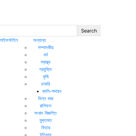
Search
লাইফস্টাইল
অন্যান্য
সম্পাদকীয়
ধর্ম
স্বাস্থ্য
প্রযুক্তি
কৃষি
চাকরি
বদলি-পদায়ন
ভিন্ন খবর
রাশিফল
সংবাদ বিজ্ঞপ্তি
মুক্তমত
ফিচার
ইতিহাস