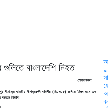
আ
র গুলিতে বাংলাদেশি নিহত
আল
স
শেয়ার করুন:
য
দপুর সীমান্তে ভারতীয় সীমান্তরক্ষী বাহিনীর (বিএসএফ) গুলিতে মিলন নামে এক
অ
িত করেছে বিজিবি।
ক
ে।