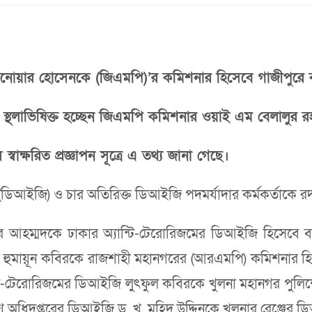
নোয়ার হোসেনকে (জিএমপি)’র কমিশনার হিসেবে গাজীপুরে 
স্থলাভিষিক্ত হচ্ছেন জিএমপি কমিশনার ওয়াই এম বেলালুর র
স স্বাক্ষরিত প্রজ্ঞাপন সূত্রে এ তথ্য জানা গেছে।
ডিআইজি) ও চার অতিরিক্ত ডিআইজি পদমর্যাদার কর্মকর্তাকে 
িদার আহম্মদকে ঢাকার অ্যান্টি-টেরোরিজমের ডিআইজি হিসেবে
র হুমায়ূন কবিরকে রাজশাহী মহানগরের (আরএমপি) কমিশনার হিসে
ান্টি-টেরোরিজমের ডিআইজি লুৎফুল কবিরকে খুলনা মহানগর প
 অধিদপ্তরের ডিআইজি ড. খ. মহিদ উদ্দিনকে খুলনার রেঞ্জের 