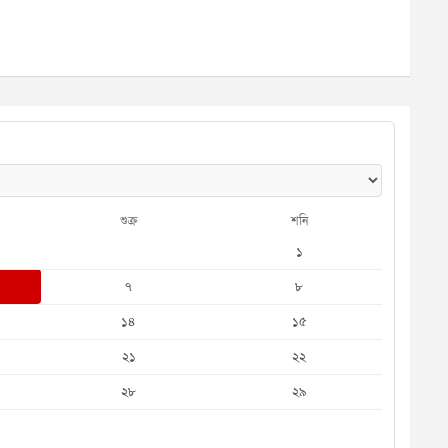
শুক্র
শনি
১
৭
৮
১৪
১৫
২১
২২
২৮
২৯