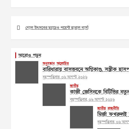
Post
navigation
গোল উৎসবের ম্যাচেও পয়েন্ট হারাল বার্সা
আরোও পড়ুন
অনুসন্ধান
আলোচিত
বারিধারায় বাসভবনে অগ্নিকাণ্ড, সস্ত্রীক হা
বৃহস্পতিবার, ০৬ আগস্ট ২০২৬
জাতীয়
কাজী জেসিনকে বিটিভির নতু
বৃহস্পতিবার, ০৬ আগস্ট ২০২৬
জাতীয়
রাজনীতি
মির্জা ফখরুলই 
বৃহস্পতিবার, ০৬ আগ