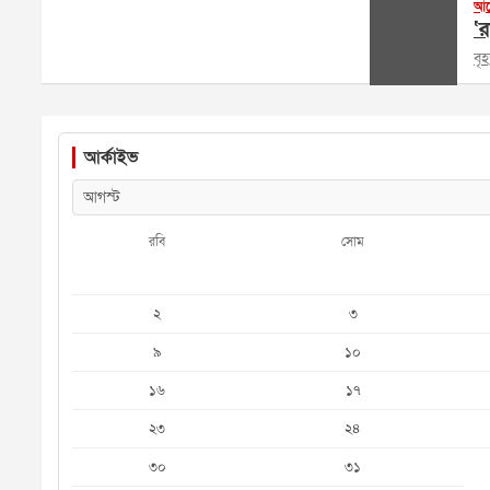
আল
‘র
বৃ
আর্কাইভ
রবি
সোম
২
৩
৯
১০
১৬
১৭
২৩
২৪
৩০
৩১