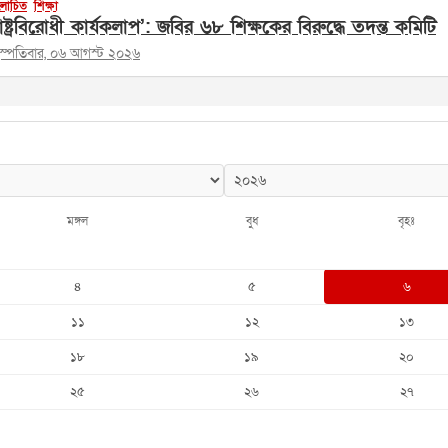
োচিত
শিক্ষা
াষ্ট্রবিরোধী কার্যকলাপ’: জবির ৬৮ শিক্ষকের বিরুদ্ধে তদন্ত কমিটি
হস্পতিবার, ০৬ আগস্ট ২০২৬
মঙ্গল
বুধ
বৃহঃ
৪
৫
৬
১১
১২
১৩
১৮
১৯
২০
২৫
২৬
২৭