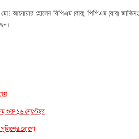
কারী মোঃ আনোয়ার হোসেন বিপিএম (বার), পিপিএম (বার) জাতিসংঘ
ছেন।
য়োগ
ম শুরু ১৬ সেপ্টেম্বর
ন পুলিশের লোগো