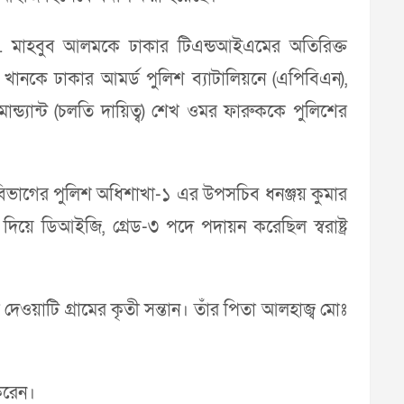
ট মো. মাহবুব আলমকে ঢাকার টিএন্ডআইএমের অতিরিক্ত
 খানকে ঢাকার আমর্ড পুলিশ ব্যাটালিয়নে (এপিবিএন),
 কমান্ড্যান্ট (চলতি দায়িত্ব) শেখ ওমর ফারুককে পুলিশের
া বিভাগের পুলিশ অধিশাখা-১ এর উপসচিব ধনঞ্জয় কুমার
 দিয়ে ডিআইজি, গ্রেড-৩ পদে পদায়ন করেছিল স্বরাষ্ট্র
াটি গ্রামের কৃতী সন্তান। তাঁর পিতা আলহাজ্ব মোঃ
করেন।