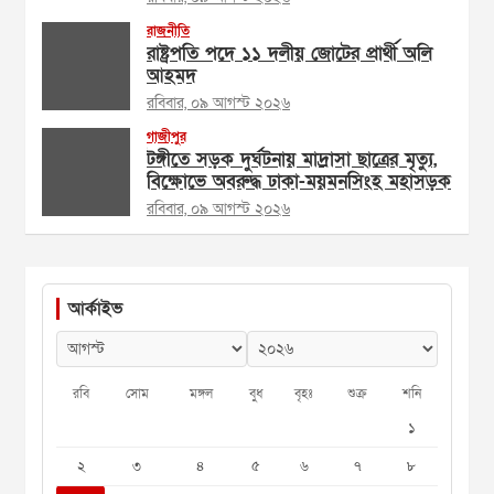
রাজনীতি
রাষ্ট্রপতি পদে ১১ দলীয় জোটের প্রার্থী অলি
আহমদ
রবিবার, ০৯ আগস্ট ২০২৬
গাজীপুর
টঙ্গীতে সড়ক দুর্ঘটনায় মাদ্রাসা ছাত্রের মৃত্যু,
বিক্ষোভে অবরুদ্ধ ঢাকা-ময়মনসিংহ মহাসড়ক
রবিবার, ০৯ আগস্ট ২০২৬
আর্কাইভ
রবি
সোম
মঙ্গল
বুধ
বৃহঃ
শুক্র
শনি
১
২
৩
৪
৫
৬
৭
৮