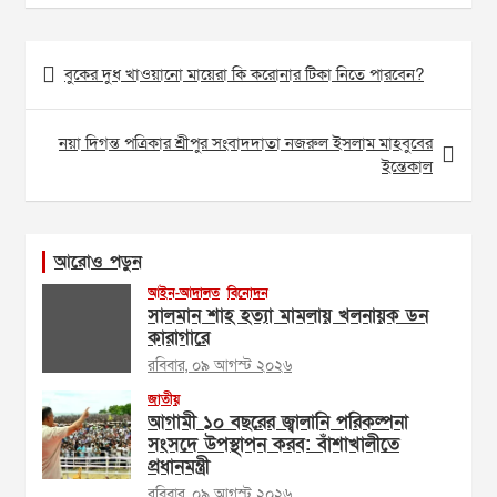
Post
বুকের দুধ খাওয়ানো মায়েরা কি করোনার টিকা নিতে পারবেন?
navigation
নয়া দিগন্ত পত্রিকার শ্রীপুর সংবাদদাতা নজরুল ইসলাম মাহবুবের
ইন্তেকাল
আরোও পড়ুন
আইন-আদালত
বিনোদন
সালমান শাহ হত্যা মামলায় খলনায়ক ডন
কারাগারে
রবিবার, ০৯ আগস্ট ২০২৬
জাতীয়
আগামী ১০ বছরের জ্বালানি পরিকল্পনা
সংসদে উপস্থাপন করব: বাঁশাখালীতে
প্রধানমন্ত্রী
রবিবার, ০৯ আগস্ট ২০২৬