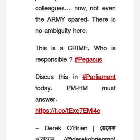
colleagues… now, not even
the ARMY spared. There is
no ambiguity here.
This is a CRIME. Who is
responsible ?
#Pegasus
Discus this in
#Parliament
today. PM-HM must
answer.
https://t.co/tExe7EMi4e
— Derek O'Brien | ডেরেক
ও'ব্রায়েন (@derekobrienmp)