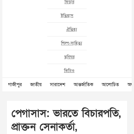
ফিচার
ইতিহাস
ঐতিহ্য
শিল্প-সাহিত্য
ছবিঘর
ভিডিও
গাজীপুর
জাতীয়
সারাদেশ
আন্তর্জাতিক
আলোচিত
অর্থ
পেগাসাস: ভারতে বিচারপতি,
প্রাক্তন সেনাকর্তা,