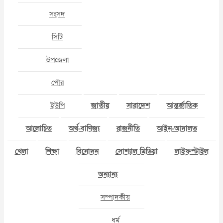
সংসদ
সিটি
উপজেলা
পৌর
ইউপি
জাতীয়
সারাদেশ
আন্তর্জাতিক
আলোচিত
অর্থ-বাণিজ্য
রাজনীতি
আইন-আদালত
খেলা
শিক্ষা
বিনোদন
সোশ্যাল মিডিয়া
লাইফস্টাইল
অন্যান্য
সম্পাদকীয়
ধর্ম