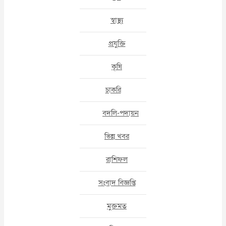
স্বাস্থ্য
প্রযুক্তি
কৃষি
চাকরি
বদলি-পদায়ন
ভিন্ন খবর
রাশিফল
সংবাদ বিজ্ঞপ্তি
মুক্তমত