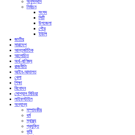
অনুসন্ধান
নির্বাচন
সংসদ
সিটি
উপজেলা
পৌর
ইউপি
জাতীয়
সারাদেশ
আন্তর্জাতিক
আলোচিত
অর্থ-বাণিজ্য
রাজনীতি
আইন-আদালত
খেলা
শিক্ষা
বিনোদন
সোশ্যাল মিডিয়া
লাইফস্টাইল
অন্যান্য
সম্পাদকীয়
ধর্ম
স্বাস্থ্য
প্রযুক্তি
কৃষি