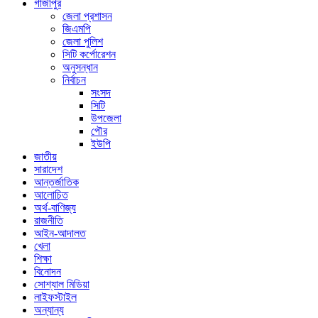
গাজীপুর
জেলা প্রশাসন
জিএমপি
জেলা পুলিশ
সিটি কর্পোরেশন
অনুসন্ধান
নির্বাচন
সংসদ
সিটি
উপজেলা
পৌর
ইউপি
জাতীয়
সারাদেশ
আন্তর্জাতিক
আলোচিত
অর্থ-বাণিজ্য
রাজনীতি
আইন-আদালত
খেলা
শিক্ষা
বিনোদন
সোশ্যাল মিডিয়া
লাইফস্টাইল
অন্যান্য