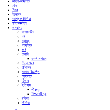
আইন-আদালত
খেলা
শিক্ষা
বিনোদন
সোশ্যাল মিডিয়া
লাইফস্টাইল
অন্যান্য
সম্পাদকীয়
ধর্ম
স্বাস্থ্য
প্রযুক্তি
কৃষি
চাকরি
বদলি-পদায়ন
ভিন্ন খবর
রাশিফল
সংবাদ বিজ্ঞপ্তি
মুক্তমত
ফিচার
ইতিহাস
ঐতিহ্য
শিল্প-সাহিত্য
ছবিঘর
ভিডিও