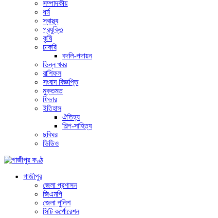
সম্পাদকীয়
ধর্ম
স্বাস্থ্য
প্রযুক্তি
কৃষি
চাকরি
বদলি-পদায়ন
ভিন্ন খবর
রাশিফল
সংবাদ বিজ্ঞপ্তি
মুক্তমত
ফিচার
ইতিহাস
ঐতিহ্য
শিল্প-সাহিত্য
ছবিঘর
ভিডিও
গাজীপুর
জেলা প্রশাসন
জিএমপি
জেলা পুলিশ
সিটি কর্পোরেশন