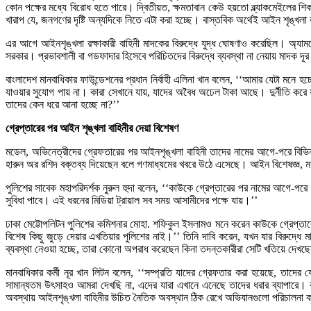
কোন পক্ষের মধ্যে বিরোধ হতে পারে। দ্বিতীয়ত, ক্ষমতাবান কেউ হয়তো ব্ল্যাকমেইলের
খারাপ যে, জনগণের দৃষ্টি অন্যদিকে নিতে এটা করা হচ্ছে। বাস্তবিক অর্থেই আইন শৃঙ্খল
এর আগে আইনশৃঙ্খলা রক্ষাকারী বাহিনী মাদকের বিরুদ্ধে যুদ্ধ ঘোষণাও করেছিল। অ্যাম
সরকার। প্রভাবশালী বা গডফাদার হিসেবে পরিচিতদের বিরুদ্ধে ব্যবস্থা না নেয়ায় মাদক দূ
বাংলাদেশ মানবাধিকার ফাউন্ডেশনের প্রধান নির্বাহী এলিনা খান বলেন, ‘‘আমার যেটা মনে 
যাওয়ার সুযোগ পায় না। কারা সেখানে যায়, যাদের অবৈধ অঢেল টাকা আছে। দুর্নীতি করে 
তাদের কেন ধরে আনা হচ্ছে না?’’
গ্রেপ্তারের পর আইন শৃঙ্খলা বাহিনীর দেয়া বিশেষণ
মডেল, অভিনেত্রীদের গ্রেফতারের পর আইনশৃঙ্খলা বাহিনী তাদের নামের আগে-পরে বিভিন্ন
হারুন অর রশিদ বক্তব্য দিয়েছেন বলে গণমাধ্যমের খবরে উঠে এসেছে। আইন বিশেষজ্ঞ, মান
পুলিশের সাবেক মহাপরিদর্শক নুরুল হুদা বলেন, ‘‘কাউকে গ্রেপ্তারের পর নামের আগে-পরে
সুবিধা পাবে। এই ধরনের মিডিয়া ট্রায়াল সব সময় আসামীদের পক্ষে যায়।’’
ঢাকা মেট্টোপলিটন পুলিশের কমিশনার মোহা. শফিকুল ইসলামও মনে করেন কাউকে গ্রেপ্তা
বিশেষ কিছু জুড়ে দেয়ার এখতিয়ার পুলিশের নাই।’’ তিনি দাবি করেন, যখন যার বিরুদ্ধে 
ব্যবস্থা নেওয়া হচ্ছে, তারা কোনো অপরাধ করেছেন কিনা তদন্তকারীরা সেটি খতিয়ে দেখছ
মানবাধিকার কর্মী নূর খান লিটন বলেন, ‘‘সম্প্রতি যাদের গ্রেফতার করা হয়েছে, তাদ
সামান্যতম উৎসাহও আমরা দেখছি না, এদের যারা এখানে এনেছে তাদের ধরার ব্যাপারে
অবস্থায় আইনশৃঙ্খলা বাহিনীর উচিত নৈতিক অবস্থান ঠিক রেখে অভিযানগুলো পরিচালনা 