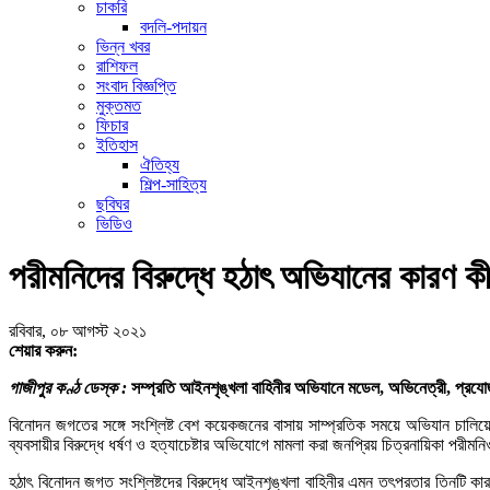
চাকরি
বদলি-পদায়ন
ভিন্ন খবর
রাশিফল
সংবাদ বিজ্ঞপ্তি
মুক্তমত
ফিচার
ইতিহাস
ঐতিহ্য
শিল্প-সাহিত্য
ছবিঘর
ভিডিও
পরীমনিদের বিরুদ্ধে হঠাৎ অভিযানের কারণ ক
রবিবার, ০৮ আগস্ট ২০২১
শেয়ার করুন:
গাজীপুর কণ্ঠ ডেস্ক :
সম্প্রতি আইনশৃঙ্খলা বাহিনীর অভিযানে মডেল, অভিনেত্রী, প্রযো
বিনোদন জগতের সঙ্গে সংশ্লিষ্ট বেশ কয়েকজনের বাসায় সাম্প্রতিক সময়ে অভিযান চালিয়ে
ব্যবসায়ীর বিরুদ্ধে ধর্ষণ ও হত্যাচেষ্টার অভিযোগে মামলা করা জনপ্রিয় চিত্রনায়িকা প
হঠাৎ বিনোদন জগত সংশ্লিষ্টদের বিরুদ্ধে আইনশৃঙ্খলা বাহিনীর এমন তৎপরতার তিনটি 