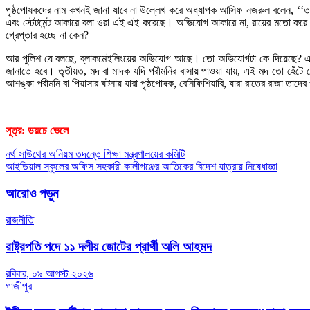
পৃষ্ঠপোষকদের নাম কখনই জানা যাবে না উল্লেখ করে অধ্যাপক আসিফ নজরুল বলেন, ‘‘তারা যদ
এবং স্টেটমেন্ট আকারে বলা ওরা এই এই করেছে। অভিযোগ আকারে না, রায়ের মতো করে বল
গ্রেপ্তার হচ্ছে না কেন?
আর পুলিশ যে বলছে, ব্লাকমেইলিংয়ের অভিযোগ আছে। তো অভিযোগটা কে দিয়েছে? এটা
জানাতে হবে। তৃতীয়ত, মদ বা মাদক যদি পরীমনির বাসায় পাওয়া যায়, এই মদ তো হেঁটে হ
আশঙ্কা পরীমনি বা পিয়াসার ঘটনায় যারা পৃষ্ঠপোষক, বেনিফিশিয়ারি, যারা রাতের রাজা তাদ
সূত্র: ডয়চে ভেলে
Post
নর্থ সাউথের অনিয়ম তদন্তে শিক্ষা মন্ত্রণালয়ের কমিটি
আইডিয়াল স্কুলের অফিস সহকারী কালীগঞ্জের আতিকের বিদেশ যাত্রায় নিষেধাজ্ঞা
navigation
আরোও পড়ুন
রাজনীতি
রাষ্ট্রপতি পদে ১১ দলীয় জোটের প্রার্থী অলি আহমদ
রবিবার, ০৯ আগস্ট ২০২৬
গাজীপুর