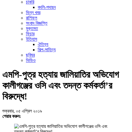
চাকরি
বদলি-পদায়ন
ভিন্ন খবর
রাশিফল
সংবাদ বিজ্ঞপ্তি
মুক্তমত
ফিচার
ইতিহাস
ঐতিহ্য
শিল্প-সাহিত্য
ছবিঘর
ভিডিও
এমপি-পুত্র হত্যায় জালিয়াতির অভিযোগ
কালীগঞ্জের ওসি এবং তদন্ত কর্মকর্তা’র
বিরুদ্ধে!
শুক্রবার, ০৫ এপ্রিল ২০১৯
শেয়ার করুন: