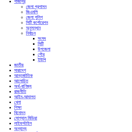
গাজীপুর
জেলা প্রশাসন
জিএমপি
জেলা পুলিশ
সিটি কর্পোরেশন
অনুসন্ধান
নির্বাচন
সংসদ
সিটি
উপজেলা
পৌর
ইউপি
জাতীয়
সারাদেশ
আন্তর্জাতিক
আলোচিত
অর্থ-বাণিজ্য
রাজনীতি
আইন-আদালত
খেলা
শিক্ষা
বিনোদন
সোশ্যাল মিডিয়া
লাইফস্টাইল
অন্যান্য