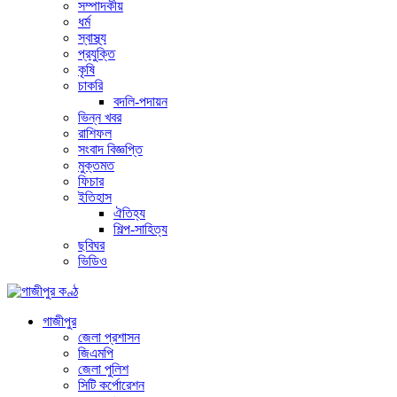
সম্পাদকীয়
ধর্ম
স্বাস্থ্য
প্রযুক্তি
কৃষি
চাকরি
বদলি-পদায়ন
ভিন্ন খবর
রাশিফল
সংবাদ বিজ্ঞপ্তি
মুক্তমত
ফিচার
ইতিহাস
ঐতিহ্য
শিল্প-সাহিত্য
ছবিঘর
ভিডিও
গাজীপুর
জেলা প্রশাসন
জিএমপি
জেলা পুলিশ
সিটি কর্পোরেশন