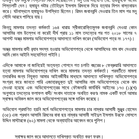
এনামুল হক মনুকে পিস্তলটি কিনে দিয়েছিলেন। মনু তার সহযোগী মো. হুমায়ুনকে অবৈধ
পিস্তলটি দেন। হুমায়ুন শুটার তৌহিদুল ইসলাম রিমনকে দিয়ে হত্যার মিশন বাস্তবায়ন
করে। ঘটনাস্থলে হুমায়ুনও উপস্থিত ছিলেন। রিমন জবানবন্দি দেওয়ার তিন মাস পর মনু
সৌদি আরবে পালিয়ে যায়।
কিন্তু মামলার তদন্ত কর্মকর্তা ১৬৪ ধারায় স্বীকারোক্তিমূলক জবানবন্দি দেওয়া কোন
আসামির নাম উল্লেখ না করেই দীর্ঘ প্রায় ১১ মাস তদন্তের পর গত ২০১৮ সালের ৭
আগস্ট অস্ত্র মামলার অভিযোগপত্র আদালতে দাখিল করেন (অভিযোগ পত্র নং ১৭৭)।
অস্ত্র মামলার বাদী র‌্যাব সদস্য হওয়ায় অভিযোগপত্র থেকে আসামিদের নাম বাদ দেওয়ায়
আমি কোন আইনি সহযোগিতা পাইনি।
এদিকে আমাকে না জানিয়েই অত্যন্ত গোপনে গত চলতি বছরের ৮ ফেব্রুয়ারি আদালতে
হত্যা মামলার অভিযোগপত্র দাখিল করে মামলার তদন্ত কর্মকর্তা। পরবর্তীতে মামলা
তদারকির জন্য নিযুক্ত আমার আইনজীবীর মাধ্যমে আদালতে দাখিলকৃত অভিযোগপত্র
সংগ্রহ করে জানতে পারি এজাহারভুক্ত দুই আসামির নাম অভিযোগপত্র থেকে বাদ
দেওয়া হয়েছে এবং অভিযোগপত্রের সাথে ফৌজদারি কার্যবিধি আইনের ১৭৩ (১)(খ)
অনুসারে তদন্তের ফলাফল বাদী/ সংবাদ দাতাকে অবহিত করণঃ নামক একটি ফর্মে আমার
স্বাক্ষর অবিকল জাল করে অভিযোগপত্রের সঙ্গে দাখিল করেছে।
অভিযোগ প্রমাণিত হয়নি মর্মে অভিযোগপত্রে মামলার চার নাম্বার আসামী মুঞ্জুর হোসেন
(৩৫) এবং প্রধান আসামি রিমনের বাবা ছয় নাম্বার আসামী সাইদুল ইসলাম উরফে মোসলে
উদ্দিন মাস্টারকে (৬২) মামলা থেকে অব্যাহতির আবেদন করে পুলিশ।
স্বাক্ষর জাল করে আদালতে দাখিলকৃত অবহিত করণ ফরম।