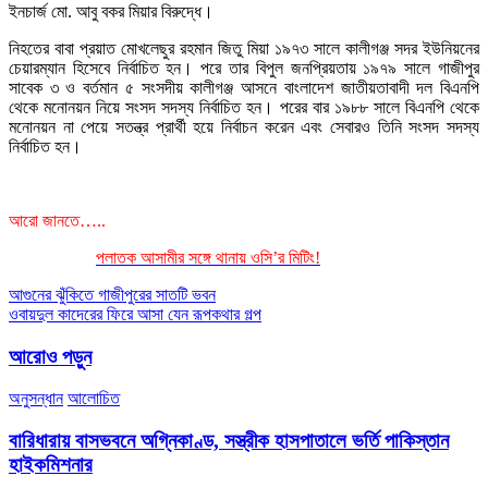
ইনচার্জ মো. আবু বকর মিয়ার বিরুদ্ধে।
নিহতের বাবা প্রয়াত মোখলেছুর রহমান জিতু মিয়া ১৯৭৩ সালে কালীগঞ্জ সদর ইউনিয়নের
চেয়ারম্যান হিসেবে নির্বাচিত হন। পরে তার বিপুল জনপ্রিয়তায় ১৯৭৯ সালে গাজীপুর
সাবেক ৩ ও বর্তমান ৫ সংসদীয় কালীগঞ্জ আসনে বাংলাদেশ জাতীয়তাবাদী দল বিএনপি
থেকে মনোনয়ন নিয়ে সংসদ সদস্য নির্বাচিত হন। পরের বার ১৯৮৮ সালে বিএনপি থেকে
মনোনয়ন না পেয়ে সতন্ত্র প্রার্থী হয়ে নির্বাচন করেন এবং সেবারও তিনি সংসদ সদস্য
নির্বাচিত হন।
আরো জানতে…..
পলাতক আসামীর সঙ্গে থানায় ওসি’র মিটিং!
Post
আগুনের ঝুঁকিতে গাজীপুরের সাতটি ভবন
ওবায়দুল কাদেরের ফিরে আসা যেন রূপকথার গল্প
navigation
আরোও পড়ুন
অনুসন্ধান
আলোচিত
বারিধারায় বাসভবনে অগ্নিকাণ্ড, সস্ত্রীক হাসপাতালে ভর্তি পাকিস্তান
হাইকমিশনার