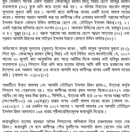
মুদি দোকানে সাবেক এমপি প্রয়াত মোখলেছুর রহমান জিতু মিয়ার ছেলে হাবিবুর রহমান
ফয়সালকে (৩২) বুকে গুলি করে হত্যা করা হয়। এ ঘটনায় নিহতের বড়বোন মাসুমা
সুলতানা মুক্তা বাদী হয়ে ১ আগস্ট রাতে কালীগঞ্জ থানায় একটি হত্যা মামলা দায়ের
করেন। মামলায় প্রধান আসামি করা হয় কালীগঞ্জ পৌর এলাকার ভাদগাতী গ্রামের সাইদুল
ইসলাম উরফে মোসলে উদ্দিন মাস্টারের ছেলে মো. তৌহিদুল ইসলাম রিমন(২৭), ২।
একই গ্রামের হানিফার ছেলে নওশাদ (৩২),৩। আহসান উদ্দিনের ছেলে মো. হুমায়ুন (৩৫)
ও ৪। মুঞ্জুর (৪২), ৫। খঞ্জনা গ্রামের আঃ রহমানের ছেলে আব্দুস সাত্তার (৩২) এবং
প্রধান আসামি রিমনের বাবা সাইদুল ইসলাম উরফে মোসলে উদ্দিন মাস্টার (৫৮)।
অভিযোগে মাসুমা সুলতানা (মুক্তা) উল্লেখ করেন , আমি মাসুমা সুলতানা মুক্তা (৫২),
পিতা মৃত- মোখলেছুর রহমান (জিতু মিয়া) এই মর্মে লিখিত ভাবে জানাইতেছি যে, ২০১৭
সালের ৩০ জুলাই রাত আনুমানিক রাত সাড়ে আটটার দিকে আমার ভাই হাবিবুর রহমান
ফয়সালকে (৩২) পিস্তল দিয়া গুলি করে হত্যার ঘটনায় আমি বাদী হয়ে ছয়জনের নাম
উল্লেখ এবং অজ্ঞাত আরো ৩/৪ জনকে আসামি করে কালীগঞ্জ থানায় একটি মামলা দায়ের
করি। {মামলা নং- ০১(০৮)১৭}
পরবর্তীতে উক্ত মামলার ১নং আসামি তৌহিদুল ইসলাম রিমন র‌্যাব-১, উত্তরা কর্তৃক
পিস্তল সহ গ্রেফতার হয়। পরে কালীগঞ্জ থানায় র‌্যাব সদস্য বিজেও-৪৪৭২৭ ওয়াঃ
আফিঃ মো আবু বকর মিয়া র‌্যাব-১, সিপিসি-২, উত্তরা বাদী হয়ে ১৮৭৮ সনের অস্ত্র আইন
(সংশোধনী/০৩) এর ১৯(ক)(চ) ধারায় অপর একটি মামলা দায়ের করেন {মামলা নং-
০৮(০৮)১৭ । এর একদিন পর ২০১৭ সালের ৭ আগস্ট মামলার ১নং আসামি তৌহিদুল
ইসলাম রিমন আদালতে ১৬৪ ধারায় স্বীকারোক্তিমূলক জবানবন্দি দিয়েছে।
জবানবন্দিতে হত্যায় ব্যবহৃত অবৈধ পিস্তলের মালিকানা নিয়ে চাঞ্চল্যকর তথ্য দেয়
রিমন। জবানবন্দি সে বলে কালীগঞ্জ পৌর যুবলীগের সভাপতি বাদল হোসেন তার ভাই