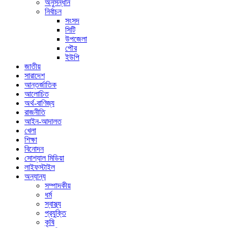
অনুসন্ধান
নির্বাচন
সংসদ
সিটি
উপজেলা
পৌর
ইউপি
জাতীয়
সারাদেশ
আন্তর্জাতিক
আলোচিত
অর্থ-বাণিজ্য
রাজনীতি
আইন-আদালত
খেলা
শিক্ষা
বিনোদন
সোশ্যাল মিডিয়া
লাইফস্টাইল
অন্যান্য
সম্পাদকীয়
ধর্ম
স্বাস্থ্য
প্রযুক্তি
কৃষি