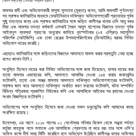
কোন বক্তব্য নেওয়া সম্ভব হয়নি।
মামলার বাদী এবং অভিযোগকারী মাসুমা সুলতানা (মুক্তা) বলেন, আমি মামলাটি পূর্ণতদন্ত
সহ স্বাক্ষর জালিয়াতির মাধ্যমে বেআইনিভাবে দাখিলকৃত অভিযোগপত্রটি প্রত্যাহার পূর্বক
সুষ্ঠু তদন্তের জন্য এবং স্বাক্ষর জালিয়াতির সঙ্গে জড়িত কালীগঞ্জ থানার ওসি আবু বকর
মিয়া এবং মামলার তদন্ত কর্মকর্তা এসআই সৈয়দ আবুল হাশেমের বিরুদ্ধে তদন্ত পূর্বক
আইনানুগ ব্যবস্থা গ্রহণের অনুরোধ জানিয়ে বৃহস্পতিবার (০৪ এপ্রিল) মহাপুলিশ
পরিদর্শক (আইজিপি) এবং ঢাকা রেঞ্জের উপমহাপরিদর্শকের (ডিআইজি) বরাবর লিখিত
অভিযোগ দায়ের করেছি।
এছাড়াও জালিয়াতির সঙ্গে জড়িতদের বিরুদ্ধে আদালতে মামলা করার প্রস্তুতি নেয়া হচ্ছে
বলেও জানান তিনি।
সংযুক্তি হিসেবে দায়ের করা লিখিত অভিযোগের সঙ্গে জমা দিয়েছেন, থানায় দায়ের করা
হত্যা মামলার এজাহারের কপি, আদালতে আসামির দেওয়া ১৬৪ ধারায় জবানবন্দির
ফটোকপি, হত্যা এবং অস্ত্র মামলায় আদালতে দাখিলকৃত অভিযোগপত্রের ফটোকপি,
স্বাক্ষর জাল করে আদালতে দাখিলকৃত অবহিত করণ ফরমের ফটোকপি, ঘটনা সম্পর্কিত
বিভিন্ন পত্রিকায় প্রকাশিত নিউজের কপি এবং আসামিকে আটকের পর র‌্যাবের দেওয়া
সংবাদ বিজ্ঞপ্তির ফটোকপি।
অভিযোগের সঙ্গে সংযুক্তি হিসেবে জমা দেওয়া সকল ডকুমেন্টের কপি আমাদের কাছে
সংরক্ষিত রয়েছে।
উল্লেখ্য, এর আগে ২০১৮ সালের ০১ সেপ্টেম্বর শনিবার বিকেল থেকে সন্ধ্যা পর্যন্ত
মর্তূজা মাহফুজ নামে পলাতক এক আসামিকে গ্রেফতার না করে বরং তার সঙ্গে ওসি’র
অফিস কক্ষে দীর্ঘ সময় মিটিং করেছিল বলে অভিযোগ উঠেছিল কালীগঞ্জ থানার অফিসার