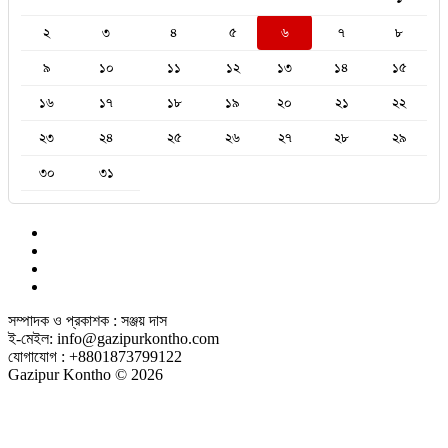
২
৩
৪
৫
৬
৭
৮
৯
১০
১১
১২
১৩
১৪
১৫
১৬
১৭
১৮
১৯
২০
২১
২২
২৩
২৪
২৫
২৬
২৭
২৮
২৯
৩০
৩১
সম্পাদক ও প্রকাশক : সঞ্জয় দাস
ই-মেইল: info@gazipurkontho.com
যোগাযোগ : +8801873799122
Gazipur Kontho © 2026