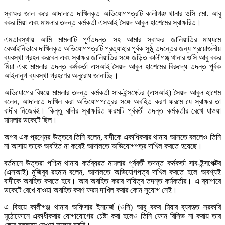
স্বাক্ষর জাল করে আদালতে দাখিলকৃত অভিযোগপত্রটি কালীগঞ্জ থানার ওসি মো. আবু
বকর মিয়া এবং মামলার তদন্ত কর্মকর্তা এসআই সৈয়দ আবুল হাশেমের স্বাক্ষরিত।
এমতাবস্থায় আমি মামলাটি পূর্ণতদন্ত সহ আমার স্বাক্ষর জালিয়াতির মাধ্যমে
বেআইনিভাবে দাখিলকৃত অভিযোগপত্রটি প্রত্যাহার পূর্বক সুষ্ঠু তদন্তের জন্য প্রয়োজনীয়
ব্যবস্থা গ্রহন করবেন এবং স্বাক্ষর জালিয়াতির সঙ্গে জড়িত কালীগঞ্জ থানার ওসি আবু বকর
মিয়া এবং মামলার তদন্ত কর্মকর্তা এসআই সৈয়দ আবুল হাশেমের বিরুদ্ধে তদন্ত পূর্বক
আইনানুগ ব্যবস্থা গ্রহণের অনুরোধ জানাচ্ছি।
অভিযোগের বিষয়ে মামলার তদন্ত কর্মকর্তা সাব-ইন্সপেক্টর (এসআই) সৈয়দ আবুল হাশেম
বলেন, আদালতে দাখিল করা অভিযোগপত্রের সঙ্গে অবহিত করণ ফরমে যে স্বাক্ষর তা
বাদীর নিজেরই। কিন্তু বাদীর স্বাক্ষরিত ফরমটি পূর্ববর্তী তদন্ত কর্মকর্তার রেখে যাওয়া
মামলার ডকেটে ছিল।
অপর এক প্রশ্নের উত্তরে তিনি বলেন, বাদীকে একাধিকবার থানায় আসতে বললেও তিনি
না আসায় তাকে অবহিত না করেই আদালতে অভিযোগপত্র দাখিল করতে হয়েছে।
বর্তমানে উত্তরা পশ্চিম থানায় কর্তব্যরত মামলার পূর্ববর্তী তদন্ত কর্মকর্তা সাব-ইন্সপেক্টর
(এসআই) মুজিবুর রহমান বলেন, আদালতে অভিযোগপত্র দাখিল করতে হলে অবশ্যই
বাদীকে অবহিত করতে হবে। আর অবহিত করার দায়িত্ব তদন্ত কর্মকর্তার। এ ব্যাপারে
ডকেটে রেখে যাওয়া অবহিত করণ ফরম দাখিল করার কোন সুযোগ নেই।
এ বিষয়ে কালীগঞ্জ থানার অফিসার ইনচার্জ (ওসি) আবু বকর মিয়ার ব্যবহৃত সরকারি
মুঠোফোনে একাধীকবার যোগাযোগের চেষ্টা করা হলেও তিনি ফোন রিসিভ না করায় তার