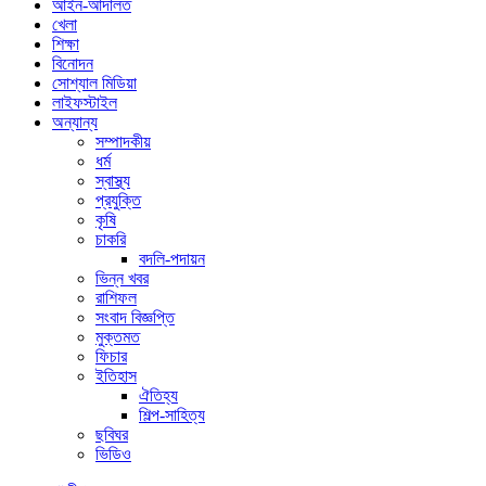
আইন-আদালত
খেলা
শিক্ষা
বিনোদন
সোশ্যাল মিডিয়া
লাইফস্টাইল
অন্যান্য
সম্পাদকীয়
ধর্ম
স্বাস্থ্য
প্রযুক্তি
কৃষি
চাকরি
বদলি-পদায়ন
ভিন্ন খবর
রাশিফল
সংবাদ বিজ্ঞপ্তি
মুক্তমত
ফিচার
ইতিহাস
ঐতিহ্য
শিল্প-সাহিত্য
ছবিঘর
ভিডিও