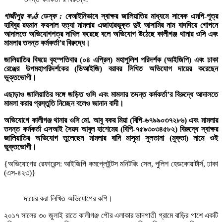
গাজীপুর কণ্ঠ ডেস্ক :
বেআইনিভাবে স্বাক্ষর জালিয়াতির মাধ্যমে সাবেক এমপি-পুত্র
হাবিবুর রহমান ফয়সাল হত্যা মামলার এজাহারভুক্ত দুই আসামির নাম বাদদিয়ে গোপনে
আদালতে অভিযোগপত্র দাখিল করেছে বলে অভিযোগ উঠেছে কালীগঞ্জ থানার ওসি এবং
মামলার তদন্ত কর্মকর্তা’র বিরুদ্ধে।
জালিয়াতির বিষয়ে বৃহস্পতিবার (০৪ এপ্রিল) মহাপুলিশ পরিদর্শক (আইজিপি) এবং ঢাকা
রেঞ্জের উপমহাপরিদর্শকের (ডিআইজি) বরাবর লিখিত অভিযোগ দায়ের করেছেন
ভুক্তভোগী।
এছাড়াও জালিয়াতির সঙ্গে জড়িত ওসি এবং মামলার তদন্ত কর্মকর্তা’র বিরুদ্ধে আদালতে
মামলা করার প্রস্তুতি নিচ্ছেন বলেও জানান বাদী।
অভিযোগে কালীগঞ্জ থানার ওসি মো. আবু বকর মিয়া (বিপি-৬৭৯৯০৩৭২৮৬) এবং মামলার
তদন্ত কর্মকর্তা এসআই সৈয়দ আবুল হাশেমের (বিপি-৭৫৯৩০৩৪৫৮২) বিরুদ্ধে স্বাক্ষর
জালিয়াতির অভিযোগ তুলেছেন মামলার বাদি মাসুমা সুলতানা (মুক্তা) নামে ওই
ভুক্তভোগী।
{অভিযোগের রেফারেন্স: আইজিপি কমপ্লেইন্টস মনিটরিং সেল, পুলিশ হেডকোয়ার্টার্স, ঢাকা
(এস-৪২৩)}
দায়ের করা লিখিত অভিযোগের কপি।
২০১৭ সালের ৩০ জুলাই রাতে কালীগঞ্জ পৌর এলাকার ভাদগাতী গ্রামে বাড়ির পাশে একটি