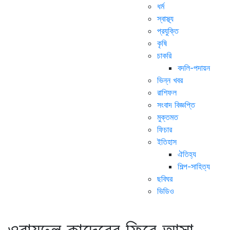
ধর্ম
স্বাস্থ্য
প্রযুক্তি
কৃষি
চাকরি
বদলি-পদায়ন
ভিন্ন খবর
রাশিফল
সংবাদ বিজ্ঞপ্তি
মুক্তমত
ফিচার
ইতিহাস
ঐতিহ্য
শিল্প-সাহিত্য
ছবিঘর
ভিডিও
ওবায়দুল কাদেরের ফিরে আসা