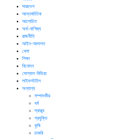
সারাদেশ
আন্তর্জাতিক
আলোচিত
অর্থ-বাণিজ্য
রাজনীতি
আইন-আদালত
খেলা
শিক্ষা
বিনোদন
সোশ্যাল মিডিয়া
লাইফস্টাইল
অন্যান্য
সম্পাদকীয়
ধর্ম
স্বাস্থ্য
প্রযুক্তি
কৃষি
চাকরি