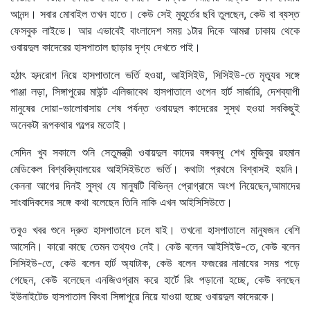
আনন্দ। সবার মোবাইল তখন হাতে। কেউ সেই মুহূর্তের ছবি তুলছেন, কেউ বা ব্যস্ত
ফেসবুক লাইভে। আর এভাবেই বাংলাদেশ সময় ১টার দিকে আমরা ঢাকায় থেকে
ওবায়দুল কাদেরের হাসপাতাল ছাড়ার দৃশ্য দেখতে পাই।
হঠাৎ হৃদরোগ নিয়ে হাসপাতালে ভর্তি হওয়া, আইসিইউ, সিসিইউ-তে মৃত্যুর সঙ্গে
পাঞ্জা লড়া, সিঙ্গাপুরের মাউন্ট এলিজাবেথ হাসপাতালে ওপেন হার্ট সার্জারি, দেশব্যাপী
মানুষের দোয়া-ভালোবাসায় শেষ পর্যন্ত ওবায়দুল কাদেরের সুস্থ হওয়া সবকিছুই
অনেকটা রূপকথার গল্পের মতোই।
সেদিন খুব সকালে শুনি সেতুমন্ত্রী ওবায়দুল কাদের বঙ্গবন্ধু শেখ মুজিবুর রহমান
মেডিকেল বিশ্ববিদ্যালয়ের আইসিইউতে ভর্তি। কথাটা প্রথমে বিশ্বাসই হয়নি।
কেননা আগের দিনই সুস্থ যে মানুষটি বিভিন্ন প্রোগ্রামে অংশ নিয়েছেন,আমাদের
সাংবাদিকদের সঙ্গে কথা বলেছেন তিনি নাকি এখন আইসিসিউতে।
তবুও খবর শুনে দ্রুত হাসপাতালে চলে যাই। তখনো হাসপাতালে মানুষজন বেশি
আসেনি। কারো কাছে তেমন তথ্যও নেই। কেউ বলেন আইসিইউ-তে, কেউ বলেন
সিসিইউ-তে, কেউ বলেন হার্ট অ্যাটাক, কেউ বলেন ফজরের নামাযের সময় পড়ে
গেছেন, কেউ বলেছেন এনজিওগ্রাম করে হার্টে রিং পড়ানো হচ্ছে, কেউ বলছেন
ইউনাইটেড হাসপাতাল কিংবা সিঙ্গাপুরে নিয়ে যাওয়া হচ্ছে ওবায়দুল কাদেরকে।