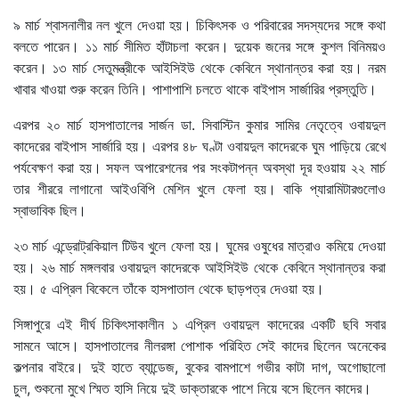
৯ মার্চ শ্বাসনালীর নল খুলে দেওয়া হয়। চিকিৎসক ও পরিবারের সদস্যদের সঙ্গে কথা
বলতে পারেন। ১১ মার্চ সীমিত হাঁটাচলা করেন। দুয়েক জনের সঙ্গে কুশল বিনিময়ও
করেন। ১৩ মার্চ সেতুমন্ত্রীকে আইসিইউ থেকে কেবিনে স্থানান্তর করা হয়। নরম
খাবার খাওয়া শুরু করেন তিনি। পাশাপাশি চলতে থাকে বাইপাস সার্জারির প্রস্তুতি।
এরপর ২০ মার্চ হাসপাতালের সার্জন ডা. সিবাস্টিন কুমার সামির নেতৃত্বে ওবায়দুল
কাদেরের বাইপাস সার্জারি হয়। এরপর ৪৮ ঘণ্টা ওবায়দুল কাদেরকে ঘুম পাড়িয়ে রেখে
পর্যবেক্ষণ করা হয়। সফল অপারেশনের পর সংকটাপন্ন অবস্থা দূর হওয়ায় ২২ মার্চ
তার শীররে লাগানো আইওবিপি মেশিন খুলে ফেলা হয়। বাকি প্যারামিটারগুলোও
স্বাভাবিক ছিল।
২৩ মার্চ এন্ড্রোট্রকিয়াল টিউব খুলে ফেলা হয়। ঘুমের ওষুধের মাত্রাও কমিয়ে দেওয়া
হয়। ২৬ মার্চ মঙ্গলবার ওবায়দুল কাদেরকে আইসিইউ থেকে কেবিনে স্থানান্তর করা
হয়। ৫ এপ্রিল বিকেলে তাঁকে হাসপাতাল থেকে ছাড়পত্র দেওয়া হয়।
সিঙ্গাপুরে এই দীর্ঘ চিকিৎসাকালীন ১ এপ্রিল ওবায়দুল কাদেরের একটি ছবি সবার
সামনে আসে। হাসপাতালের নীলরঙ্গা পোশাক পরিহিত সেই কাদের ছিলেন অনেকের
কল্পনার বাইরে। দুই হাতে ব্যান্ডেজ, বুকের বামপাশে গভীর কাটা দাগ, অগোছালো
চুল, শুকনো মুখে স্মিত হাসি নিয়ে দুই ডাক্তারকে পাশে নিয়ে বসে ছিলেন কাদের।