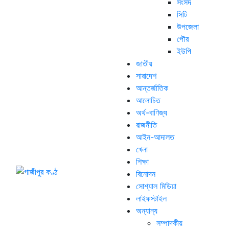
সংসদ
সিটি
উপজেলা
পৌর
ইউপি
জাতীয়
সারাদেশ
আন্তর্জাতিক
আলোচিত
অর্থ-বাণিজ্য
রাজনীতি
আইন-আদালত
খেলা
শিক্ষা
বিনোদন
সোশ্যাল মিডিয়া
লাইফস্টাইল
অন্যান্য
সম্পাদকীয়