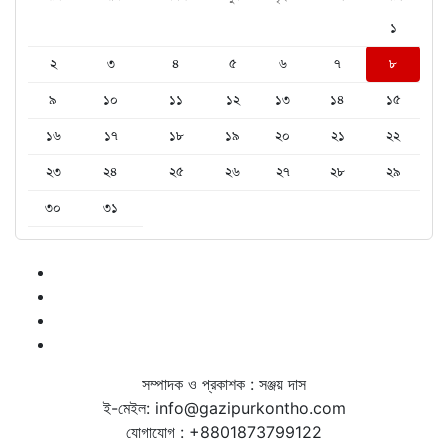
১
২
৩
৪
৫
৬
৭
৮
৯
১০
১১
১২
১৩
১৪
১৫
১৬
১৭
১৮
১৯
২০
২১
২২
২৩
২৪
২৫
২৬
২৭
২৮
২৯
৩০
৩১
সম্পাদক ও প্রকাশক : সঞ্জয় দাস
ই-মেইল: info@gazipurkontho.com
যোগাযোগ : +8801873799122