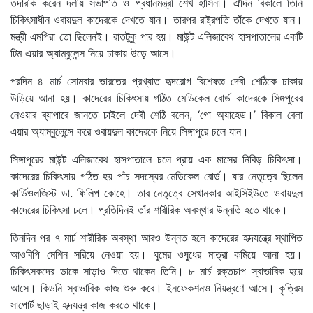
তদারকি করেন দলীয় সভাপতি ও প্রধানমন্ত্রী শেখ হাসিনা। ঐদিন বিকালে তিনি
চিকিৎসাধীন ওবায়দুল কাদেরকে দেখতে যান। তারপর রাষ্ট্রপতি তাঁকে দেখতে যান।
মন্ত্রী এমপিরা তো ছিলেনই। রাতটুকু পার হয়। মাউন্ট এলিজাবেথ হাসপাতালের একটি
টিম এয়ার অ্যাম্বুলেন্স নিয়ে ঢাকায় উড়ে আসে।
পরদিন ৪ মার্চ সোমবার ভারতের প্রখ্যাত হৃদরোগ বিশেষজ্ঞ দেবী শেঠিকে ঢাকায়
উড়িয়ে আনা হয়। কাদেরের চিকিৎসায় গঠিত মেডিকেল বোর্ড কাদেরকে সিঙ্গপুরের
নেওয়ার ব্যাপারে জানতে চাইলে দেবী শেঠি বলেন, ‘গো অ্যাহেড।’ বিকাল বেলা
এয়ার অ্যাম্বুলেন্সে করে ওবায়দুল কাদেরকে নিয়ে সিঙ্গাপুরে চলে যান।
সিঙ্গাপুরের মাউন্ট এলিজাবেথ হাসপাতালে চলে প্রায় এক মাসের নিবিড় চিকিৎসা।
কাদেরের চিকিৎসায় গঠিত হয় পাঁচ সদস্যের মেডিকেল বোর্ড। যার নেতৃত্বে ছিলেন
কার্ডিওলজিস্ট ডা. ফিলিপ কোহে। তার নেতৃত্বে সেখানকার আইসিইউতে ওবায়দুল
কাদেরের চিকিৎসা চলে। প্রতিদিনই তাঁর শারীরিক অবস্থার উন্নতি হতে থাকে।
তিনদিন পর ৭ মার্চ শারীরিক অবস্থা আরও উন্নত হলে কাদেরের হৃদযন্ত্রে স্থাপিত
আওবিপি মেশিন সরিয়ে নেওয়া হয়। ঘুমের ওষুধের মাত্রা কমিয়ে আনা হয়।
চিকিৎসকদের ডাকে সাড়াও দিতে থাকেন তিনি। ৮ মার্চ রক্তচাপ স্বাভাবিক হয়ে
আসে। কিডনি স্বাভাবিক কাজ শুরু করে। ইনফেকশনও নিয়ন্ত্রণে আসে। কৃত্রিম
সাপোর্ট ছাড়াই হৃদযন্ত্র কাজ করতে থাকে।