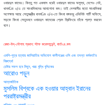
ওবায়দুল কাদের। কিন্তু গত একমাস ধরেই ওবায়দুল কাদের অসুস্থ, দেশেও নেই,
ধানমণ্ডি ৩/এ তে সাংবাদিকদের আনাগোনা কম। তাই দেশবাসীর মতো সাংবাদিকরা
অপেক্ষায় আছে সেতুমন্ত্রীর ধানমণ্ডি ৩/এ-তে কিংবা বঙ্গবন্ধু এভিনিউ পার্টি অফিসে,
সড়কে কিংবা সেতুভবনে ওবায়দুল কাদেরের প্রেস ব্রিফিংয়ে তাঁকে প্রশ্ন করবেন
বলে।
রেজা-উদ্-দৌলাহ প্রধান: স্টাফ করেসপন্ডেন্ট, বার্তা২৪.কম
Post
এমপি-পুত্র হত্যায় জালিয়াতির অভিযোগ কালীগঞ্জের ওসি এবং তদন্ত কর্মকর্তা’র
বিরুদ্ধে!
navigation
চেষ্টায় সফল হবে মিথুন, খরচ বৃদ্ধি বৃশ্চিকের
আরোও পড়ুন
আন্তর্জাতিক
মুসলিম বিশ্বকে এক হওয়ার আহ্বান ইরানের
পররাষ্ট্রমন্ত্রীর
শনিবার, ০৮ আগস্ট ২০২৬