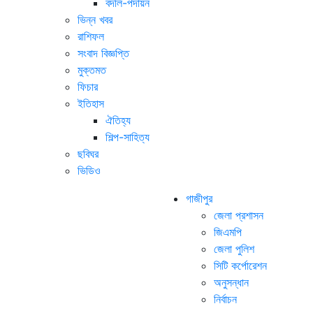
বদলি-পদায়ন
ভিন্ন খবর
রাশিফল
সংবাদ বিজ্ঞপ্তি
মুক্তমত
ফিচার
ইতিহাস
ঐতিহ্য
শিল্প-সাহিত্য
ছবিঘর
ভিডিও
গাজীপুর
জেলা প্রশাসন
জিএমপি
জেলা পুলিশ
সিটি কর্পোরেশন
অনুসন্ধান
নির্বাচন