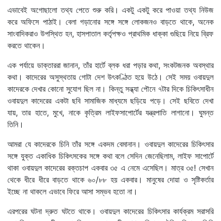
এভাবেই অগোছালো তথ্য পেতে শুরু করি। একটু একটু করে পাওয়া তথ্য নিউজ
করে অফিসে পাঠাই। বেলা গড়ানোর সঙ্গে সঙ্গে লোকজনও বাড়তে থাকে, অনেক
সাংবাদিকরাও উপস্থিত হন, হাসপাতাল কর্তৃপক্ষও প্রাথমিক ধাক্কা গুছিয়ে নিয়ে ব্রিফ
করতে থাকেন।
এক পর্যায়ে ডাক্তাররা জানান, তাঁর হার্টে ব্লক ধরা পড়ার কথা, সংকটজনক অবস্থার
কথা। কাদেরের অসুস্থতায় গোটা দেশ উৎকণ্ঠিত হয়ে উঠে। সেই সময় ওবায়দুল
কাদেরকে দেখার কোনো সুযোগ ছিল না। কিন্তু সন্ধ্যা পৌনে ৭টার দিকে চিকিৎসাধীন
ওবায়দুল কাদেরের একটা ছবি সামাজিক মাধ্যমে ছড়িয়ে পড়ে। সেই ছবিতে দেখা
যায়, তার হাতে, মুখে, নাকে কৃত্রিম লাইফসাপোর্টের যন্ত্রপাতি লাগানো। ঘুমন্ত
তিনি।
আমরা যে কাদেরকে চিনি তাঁর সঙ্গে একদম বেমানান। ওবায়দুল কাদেরের চিকিৎসার
সঙ্গে যুক্ত একাধিক চিকিৎসকের সঙ্গে কথা বলে সেদিন জেনেছিলাম, লাইফ সাপোর্টে
থাকা ওবায়দুল কাদেরের রক্তচাপ একবার ৩৫ এ নেমে এসেছিল। মাত্র ৩৫! সেখান
থেকে ধীরে ধীরে বাড়তে থাকে ৬০/৮৮ হয় একবার। মানুষের দোয়া ও সৃষ্টিকর্তার
ইচ্ছে না থাকলে এভাবে ফিরে আসা সম্ভব হতো না।
এরপরের ঘটনা দ্রুত ঘটতে থাকে। ওবায়দুল কাদেরের চিকিৎসার কার্যক্রম সরাসরি