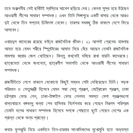
তবে অকল্পনীয় সেই ছবিটাই স্বস্তির আবেশ ছড়িয়ে দেয়। কেননা সুস্থ হয়ে উঠছেন
আওয়ামী লীগের সাধারণ সম্পাদক। এখন তিনি সিঙ্গাপুরে একটি বাসায় থেকে আরও
দুই থেকে তিন সপ্তাহ চিকিৎসা নেবেন। তারপর সবকছু ঠিক থাকলে দেশে ফিরে
আসবেন।
ওবায়দুল কাদেরের রয়েছে বর্ণাঢ্য রাজনৈতিক জীবন। ২১ আগস্ট গ্রেনেড হামলায়
আহত হয়ে যেমন শরীরে স্প্লিন্টারের আঘাত নিয়ে বেঁচে আছেন তেমনি রাজনৈতিক
মামলায় বহুবার জেল খেটেছেন। কিন্তু কখনোই দমিয়ে রাখা যায়নি কাদেরকে।
ছাত্রনেতা থেকে জননেতা, ছাত্রলীগ সভাপতি থেকে আওয়ামী লীগের সাধারণ
সম্পাদক।
রাজনীতিতে লেগে থাকলে যেকোনো কিছুই সম্ভব সেটা দেখিয়েছেন তিনি। সড়ক
পরিবহন ও সেতুমন্ত্রী হিসেবে যেমন পদ্মা সেতু প্রকল্প, মেট্রোরেল প্রকল্প, ঢাকা
চট্টগ্রাম ফোর লেন, ঢাকা-টাঙ্গাইল ফোর লেনসহ সমস্ত মেগা প্রকল্পগুলো
বাস্তবায়নে বঙ্গবন্ধু কন্যা শেখ হাসিনার নির্দেশনায় করে গেছেন নিরলস পরিশ্রম
তেমনি দলের সাধারণ সম্পাদক হিসেবে দলকে গোছাতে ছুটে গেছেন দেশের এক
প্রান্ত থেকে অন্য প্রান্তে।
কথার ফুলঝুরি নিয়ে একদিনে তিন-চারবার সাংবাদিকদের মুখোমুখি হতে অভ্যস্ত