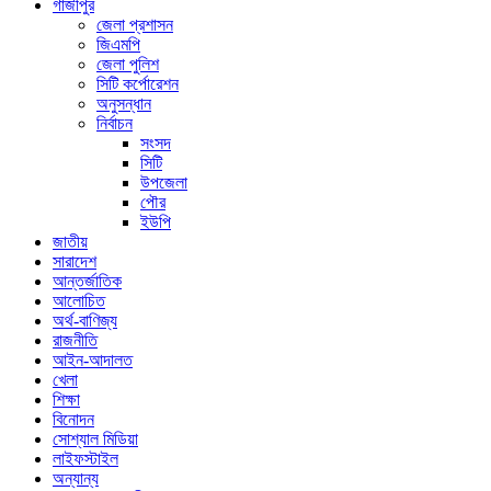
গাজীপুর
জেলা প্রশাসন
জিএমপি
জেলা পুলিশ
সিটি কর্পোরেশন
অনুসন্ধান
নির্বাচন
সংসদ
সিটি
উপজেলা
পৌর
ইউপি
জাতীয়
সারাদেশ
আন্তর্জাতিক
আলোচিত
অর্থ-বাণিজ্য
রাজনীতি
আইন-আদালত
খেলা
শিক্ষা
বিনোদন
সোশ্যাল মিডিয়া
লাইফস্টাইল
অন্যান্য