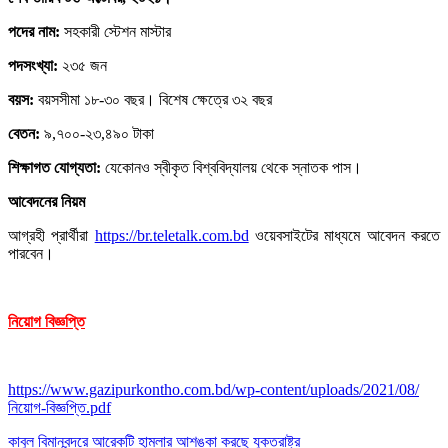
পদের নাম:
সহকারী স্টেশন মাস্টার
পদসংখ্যা:
২৩৫ জন
বয়স:
বয়সসীমা ১৮-৩০ বছর। বিশেষ ক্ষেত্রে ৩২ বছর
বেতন:
৯,৭০০-২৩,৪৯০ টাকা
শিক্ষাগত যোগ্যতা:
যেকোনও স্বীকৃত বিশ্ববিদ্যালয় থেকে স্নাতক পাস।
আবেদনের নিয়ম
আগ্রহী প্রার্থীরা
https://br.teletalk.com.bd
ওয়েবসাইটের মাধ্যমে আবেদন করতে
পারবেন।
নিয়োগ বিজ্ঞপ্তি
https://www.gazipurkontho.com.bd/wp-content/uploads/2021/08/
নিয়োগ-বিজ্ঞপ্তি.pdf
Post
কাবুল বিমানবন্দরে আরেকটি হামলার আশঙ্কা করছে যুক্তরাষ্ট্র