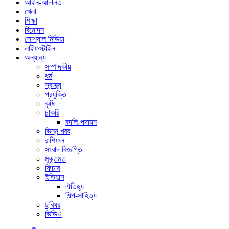
আইন-আদালত
খেলা
শিক্ষা
বিনোদন
সোশ্যাল মিডিয়া
লাইফস্টাইল
অন্যান্য
সম্পাদকীয়
ধর্ম
স্বাস্থ্য
প্রযুক্তি
কৃষি
চাকরি
বদলি-পদায়ন
ভিন্ন খবর
রাশিফল
সংবাদ বিজ্ঞপ্তি
মুক্তমত
ফিচার
ইতিহাস
ঐতিহ্য
শিল্প-সাহিত্য
ছবিঘর
ভিডিও