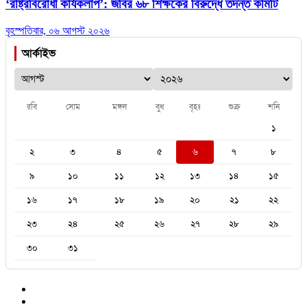
‘রাষ্ট্রবিরোধী কার্যকলাপ’: জবির ৬৮ শিক্ষকের বিরুদ্ধে তদন্ত কমিটি
বৃহস্পতিবার, ০৬ আগস্ট ২০২৬
আর্কাইভ
রবি
সোম
মঙ্গল
বুধ
বৃহঃ
শুক্র
শনি
১
২
৩
৪
৫
৬
৭
৮
৯
১০
১১
১২
১৩
১৪
১৫
১৬
১৭
১৮
১৯
২০
২১
২২
২৩
২৪
২৫
২৬
২৭
২৮
২৯
৩০
৩১