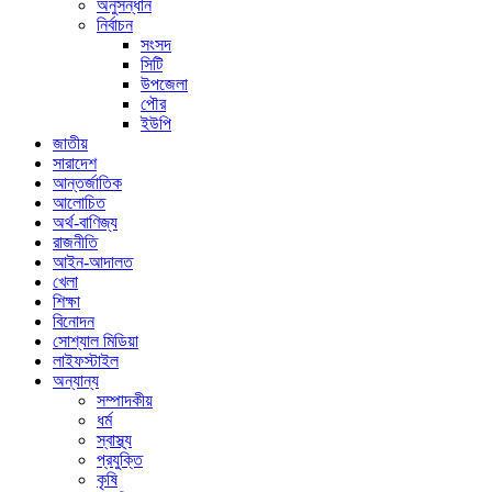
অনুসন্ধান
নির্বাচন
সংসদ
সিটি
উপজেলা
পৌর
ইউপি
জাতীয়
সারাদেশ
আন্তর্জাতিক
আলোচিত
অর্থ-বাণিজ্য
রাজনীতি
আইন-আদালত
খেলা
শিক্ষা
বিনোদন
সোশ্যাল মিডিয়া
লাইফস্টাইল
অন্যান্য
সম্পাদকীয়
ধর্ম
স্বাস্থ্য
প্রযুক্তি
কৃষি