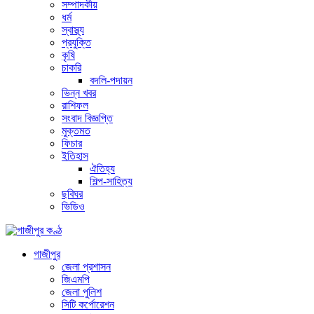
সম্পাদকীয়
ধর্ম
স্বাস্থ্য
প্রযুক্তি
কৃষি
চাকরি
বদলি-পদায়ন
ভিন্ন খবর
রাশিফল
সংবাদ বিজ্ঞপ্তি
মুক্তমত
ফিচার
ইতিহাস
ঐতিহ্য
শিল্প-সাহিত্য
ছবিঘর
ভিডিও
গাজীপুর
জেলা প্রশাসন
জিএমপি
জেলা পুলিশ
সিটি কর্পোরেশন