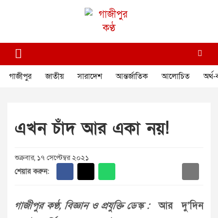
Skip
to
content
গাজীপুর কণ্ঠ
গণমানুষের কণ্ঠ
গাজীপুর
জাতীয়
সারাদেশ
আন্তর্জাতিক
আলোচিত
অর্থ-
এখন চাঁদ আর একা নয়!
শুক্রবার, ১৭ সেপ্টেম্বর ২০২১
শেয়ার করুন:
গাজীপুর কণ্ঠ, বিজ্ঞান ও প্রযুক্তি ডেস্ক :
আর দু’দিন