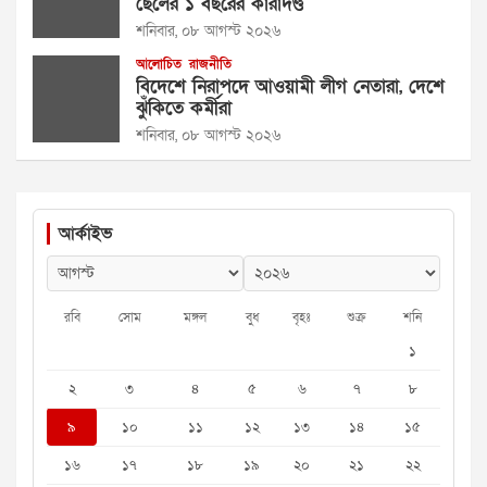
ছেলের ১ বছরের কারাদণ্ড
শনিবার, ০৮ আগস্ট ২০২৬
আলোচিত
রাজনীতি
বিদেশে নিরাপদে আওয়ামী লীগ নেতারা, দেশে
ঝুঁকিতে কর্মীরা
শনিবার, ০৮ আগস্ট ২০২৬
আর্কাইভ
রবি
সোম
মঙ্গল
বুধ
বৃহঃ
শুক্র
শনি
১
২
৩
৪
৫
৬
৭
৮
৯
১০
১১
১২
১৩
১৪
১৫
১৬
১৭
১৮
১৯
২০
২১
২২