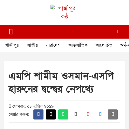
Skip
to
content
গাজীপুর কণ্ঠ
গণমানুষের কণ্ঠ
গাজীপুর
জাতীয়
সারাদেশ
আন্তর্জাতিক
আলোচিত
অর্থ-
এমপি শামীম ওসমান-এসপি
হারুনের দ্বন্দ্বের নেপথ্যে
সোমবার, ০৮ এপ্রিল ২০১৯
শেয়ার করুন: