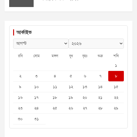
আর্কাইভ
রবি
সোম
মঙ্গল
বুধ
বৃহঃ
শুক্র
শনি
১
২
৩
৪
৫
৬
৭
৮
৯
১০
১১
১২
১৩
১৪
১৫
১৬
১৭
১৮
১৯
২০
২১
২২
২৩
২৪
২৫
২৬
২৭
২৮
২৯
৩০
৩১