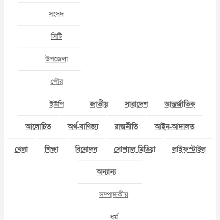
সংসদ
সিটি
উপজেলা
পৌর
ইউপি
জাতীয়
সারাদেশ
আন্তর্জাতিক
আলোচিত
অর্থ-বাণিজ্য
রাজনীতি
আইন-আদালত
খেলা
শিক্ষা
বিনোদন
সোশ্যাল মিডিয়া
লাইফস্টাইল
অন্যান্য
সম্পাদকীয়
ধর্ম