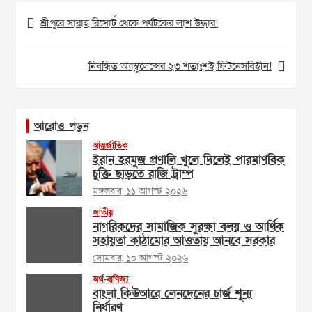
Post
শ্রীপুরে সারাহ রিসোর্ট থেকে পর্যটকের লাশ উদ্ধার!
navigation
নিবন্ধিত অ্যাম্বুলেন্সের ২৩ শতাংশই ফিটনেসবিহীন!
আরোও পড়ুন
আন্তর্জাতিক
ইরান হরমুজ প্রণালি খুলে দিলেই পারমাণবিক
চুক্তি ছাড়তে রাজি ট্রাম্প
মঙ্গলবার, ১১ আগস্ট ২০২৬
জাতীয়
নাগরিকদের সামাজিক সুরক্ষা বলয় ও আর্থিক
সহায়তা কাঠামোর আওতায় আনবে সরকার
সোমবার, ১০ আগস্ট ২০২৬
অর্থ-বাণিজ্য
বাংলা কিউআরে লেনদেনের চার্জ শূন্য
নির্ধারণ