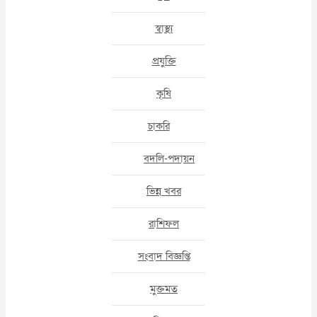
স্বাস্থ্য
প্রযুক্তি
কৃষি
চাকরি
বদলি-পদায়ন
ভিন্ন খবর
রাশিফল
সংবাদ বিজ্ঞপ্তি
মুক্তমত