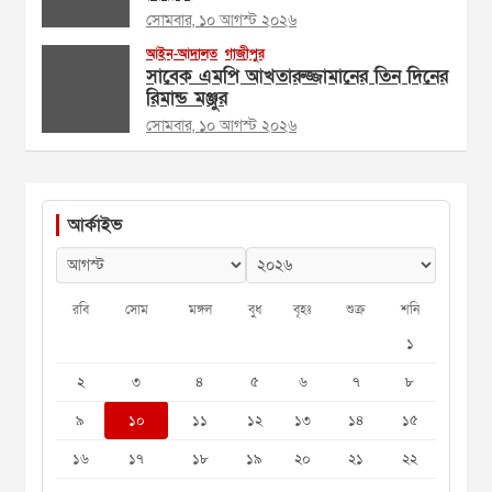
সোমবার, ১০ আগস্ট ২০২৬
আইন-আদালত
গাজীপুর
সাবেক এমপি আখতারুজ্জামানের তিন দিনের
রিমান্ড মঞ্জুর
সোমবার, ১০ আগস্ট ২০২৬
আর্কাইভ
রবি
সোম
মঙ্গল
বুধ
বৃহঃ
শুক্র
শনি
১
২
৩
৪
৫
৬
৭
৮
৯
১০
১১
১২
১৩
১৪
১৫
১৬
১৭
১৮
১৯
২০
২১
২২