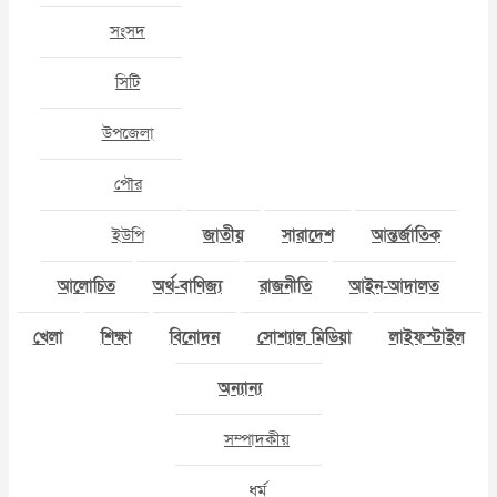
সংসদ
সিটি
উপজেলা
পৌর
ইউপি
জাতীয়
সারাদেশ
আন্তর্জাতিক
আলোচিত
অর্থ-বাণিজ্য
রাজনীতি
আইন-আদালত
খেলা
শিক্ষা
বিনোদন
সোশ্যাল মিডিয়া
লাইফস্টাইল
অন্যান্য
সম্পাদকীয়
ধর্ম