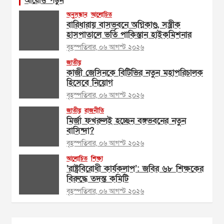
আরোও পড়ুন
অনুসন্ধান
আলোচিত
বারিধারায় বাসভবনে অগ্নিকাণ্ড, সস্ত্রীক
হাসপাতালে ভর্তি পাকিস্তান হাইকমিশনার
বৃহস্পতিবার, ০৬ আগস্ট ২০২৬
জাতীয়
কাজী জেসিনকে বিটিভির নতুন মহাপরিচালক
হিসেবে নিয়োগ
বৃহস্পতিবার, ০৬ আগস্ট ২০২৬
জাতীয়
রাজনীতি
মির্জা ফখরুলই হচ্ছেন বঙ্গভবনের নতুন
বাসিন্দা?
বৃহস্পতিবার, ০৬ আগস্ট ২০২৬
আলোচিত
শিক্ষা
‘রাষ্ট্রবিরোধী কার্যকলাপ’: জবির ৬৮ শিক্ষকের
বিরুদ্ধে তদন্ত কমিটি
বৃহস্পতিবার, ০৬ আগস্ট ২০২৬