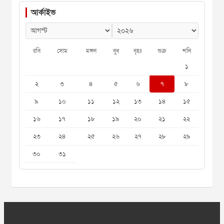
আর্কাইভ
রবি
সোম
মঙ্গল
বুধ
বৃহঃ
শুক্র
শনি
১
২
৩
৪
৫
৬
৭
৮
৯
১০
১১
১২
১৩
১৪
১৫
১৬
১৭
১৮
১৯
২০
২১
২২
২৩
২৪
২৫
২৬
২৭
২৮
২৯
৩০
৩১