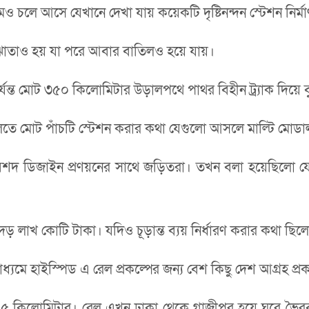
লে আসে যেখানে দেখা যায় কয়েকটি দৃষ্টিনন্দন স্টেশন নির্ম
োতাও হয় যা পরে আবার বাতিলও হয়ে যায়।
র্যন্ত মোট ৩৫০ কিলোমিটার উড়ালপথে পাথর বিহীন ট্র্যাক দিয়ে ব
হাড়তলিতে মোট পাঁচটি স্টেশন করার কথা যেগুলো আসলে মাল্টি মোড
িশদ ডিজাইন প্রণয়নের সাথে জড়িতরা। তখন বলা হয়েছিলো যে ঢ
দেড় লাখ কোটি টাকা। যদিও চূড়ান্ত ব্যয় নির্ধারণ করার কথা ছিল
ধ্যমে হাইস্পিড এ রেল প্রকল্পের জন্য বেশ কিছু দেশ আগ্রহ প্
 ৩২৫ কিলোমিটার। রেল এখন ঢাকা থেকে গাজীপুর হয়ে ঘুরে ভৈরব,