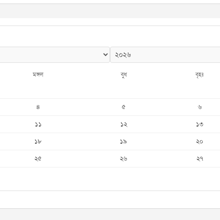
মঙ্গল
বুধ
বৃহঃ
৪
৫
৬
১১
১২
১৩
১৮
১৯
২০
২৫
২৬
২৭