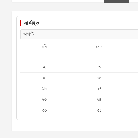
আর্কাইভ
রবি
সোম
২
৩
৯
১০
১৬
১৭
২৩
২৪
৩০
৩১