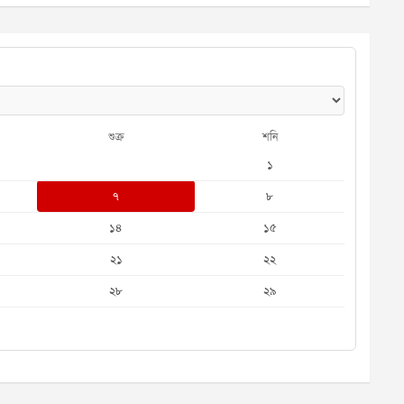
শুক্র
শনি
১
৭
৮
১৪
১৫
২১
২২
২৮
২৯