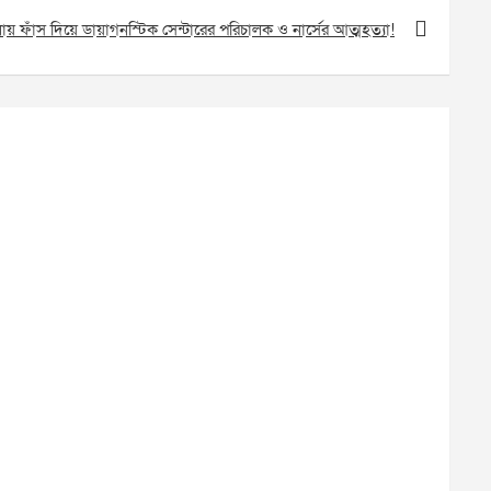
য় ফাঁস দিয়ে ডায়াগনস্টিক সেন্টারের পরিচালক ও নার্সের আত্মহত্যা!