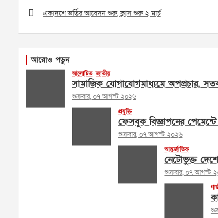
navigation
একাদশে ভর্তির আবেদন শুরু, ক্লাস শুরু ২ মার্চ
আরোও পড়ুন
আলোচিত
জাতীয়
সামাজিক যোগাযোগমাধ্যমে অপপ্রচার, সতর
শুক্রবার, ০৭ আগস্ট ২০২৬
প্রযুক্তি
ফেসবুক বিজ্ঞাপনের পেমেন্টে 
শুক্রবার, ০৭ আগস্ট ২০২৬
আন্তর্জাতিক
নেটোভুক্ত দেশ
শুক্রবার, ০৭ আগস্ট 
গা
কা
শু