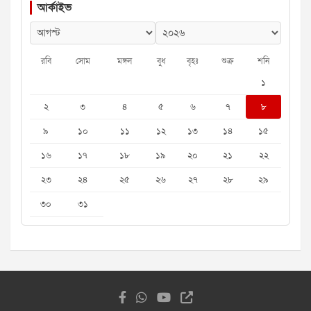
আর্কাইভ
রবি
সোম
মঙ্গল
বুধ
বৃহঃ
শুক্র
শনি
১
২
৩
৪
৫
৬
৭
৮
৯
১০
১১
১২
১৩
১৪
১৫
১৬
১৭
১৮
১৯
২০
২১
২২
২৩
২৪
২৫
২৬
২৭
২৮
২৯
৩০
৩১