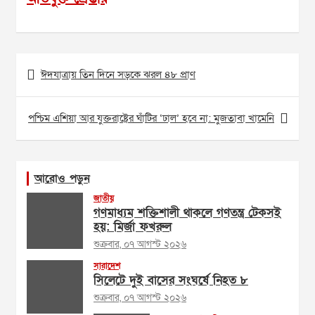
Post
ঈদযাত্রায় তিন দিনে সড়কে ঝরল ৪৮ প্রাণ
navigation
পশ্চিম এশিয়া আর যুক্তরাষ্ট্রের ঘাঁটির ‘ঢাল’ হবে না: মুজতাবা খামেনি
আরোও পড়ুন
জাতীয়
গণমাধ্যম শক্তিশালী থাকলে গণতন্ত্র টেকসই
হয়: মির্জা ফখরুল
শুক্রবার, ০৭ আগস্ট ২০২৬
সারাদেশ
সিলেটে দুই বাসের সংঘর্ষে নিহত ৮
শুক্রবার, ০৭ আগস্ট ২০২৬