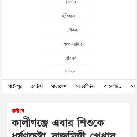
ফিচার
ইতিহাস
ঐতিহ্য
শিল্প-সাহিত্য
ছবিঘর
ভিডিও
গাজীপুর
জাতীয়
সারাদেশ
আন্তর্জাতিক
আলোচিত
অর্থ
গাজীপুর
কালীগঞ্জে এবার শিশুকে
ধর্ষণচেষ্টা, রাজমিস্ত্রী গ্রেপ্তার