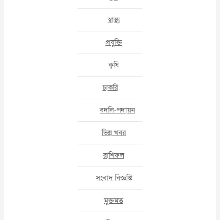
স্বাস্থ্য
প্রযুক্তি
কৃষি
চাকরি
বদলি-পদায়ন
ভিন্ন খবর
রাশিফল
সংবাদ বিজ্ঞপ্তি
মুক্তমত