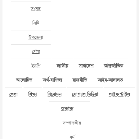
সংসদ
সিটি
উপজেলা
পৌর
ইউপি
জাতীয়
সারাদেশ
আন্তর্জাতিক
আলোচিত
অর্থ-বাণিজ্য
রাজনীতি
আইন-আদালত
খেলা
শিক্ষা
বিনোদন
সোশ্যাল মিডিয়া
লাইফস্টাইল
অন্যান্য
সম্পাদকীয়
ধর্ম