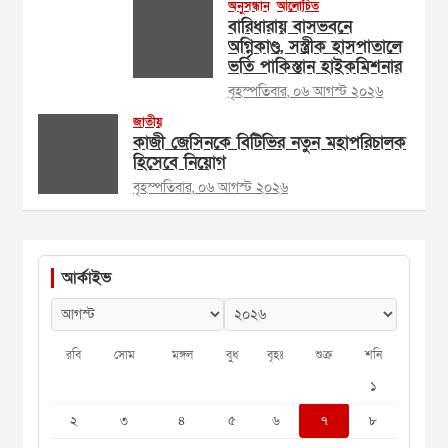
অনুসন্ধান
আলোচিত
বারিধারায় বাসভবনে
অগ্নিকাণ্ড, সস্ত্রীক হাসপাতালে
ভর্তি পাকিস্তান হাইকমিশনার
বৃহস্পতিবার, ০৬ আগস্ট ২০২৬
জাতীয়
কাজী জেসিনকে বিটিভির নতুন মহাপরিচালক
হিসেবে নিয়োগ
বৃহস্পতিবার, ০৬ আগস্ট ২০২৬
আর্কাইভ
রবি
সোম
মঙ্গল
বুধ
বৃহঃ
শুক্র
শনি
১
২
৩
৪
৫
৬
৭
৮