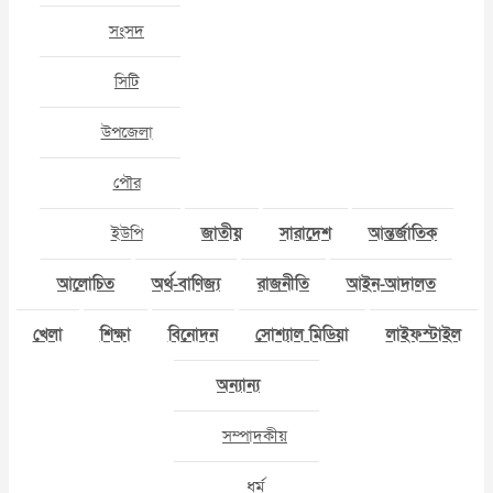
সংসদ
সিটি
উপজেলা
পৌর
ইউপি
জাতীয়
সারাদেশ
আন্তর্জাতিক
আলোচিত
অর্থ-বাণিজ্য
রাজনীতি
আইন-আদালত
খেলা
শিক্ষা
বিনোদন
সোশ্যাল মিডিয়া
লাইফস্টাইল
অন্যান্য
সম্পাদকীয়
ধর্ম