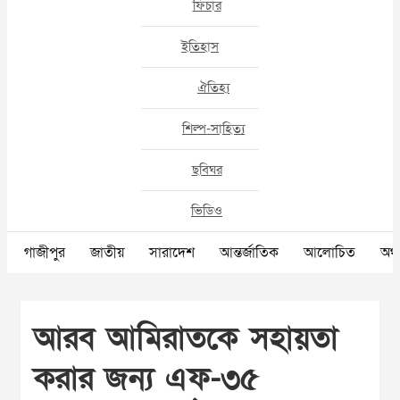
ফিচার
ইতিহাস
ঐতিহ্য
শিল্প-সাহিত্য
ছবিঘর
ভিডিও
গাজীপুর
জাতীয়
সারাদেশ
আন্তর্জাতিক
আলোচিত
অর্থ
আরব আমিরাতকে সহায়তা
করার জন্য এফ-৩৫