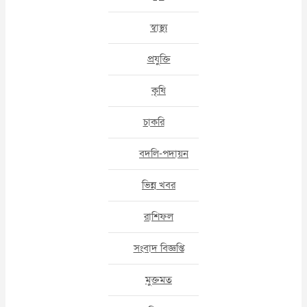
স্বাস্থ্য
প্রযুক্তি
কৃষি
চাকরি
বদলি-পদায়ন
ভিন্ন খবর
রাশিফল
সংবাদ বিজ্ঞপ্তি
মুক্তমত