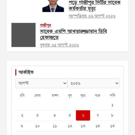
পড়ে গাজীপুর সিটির সাবেক
কর্মকর্তার মৃত্যু
বৃহস্পতিবার, ০৬ আগস্ট ২০২৬
গাজীপুর
সাবেক এমপি আখতারুজ্জামান ডিবি
হেফাজতে
বুধবার, ০৫ আগস্ট ২০২৬
আর্কাইভ
রবি
সোম
মঙ্গল
বুধ
বৃহঃ
শুক্র
শনি
১
২
৩
৪
৫
৬
৭
৮
৯
১০
১১
১২
১৩
১৪
১৫