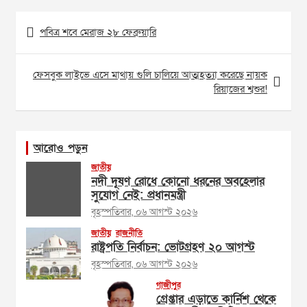
Post
পবিত্র শবে মেরাজ ২৮ ফেব্রুয়ারি
navigation
ফেসবুক লাইভে এসে মাথায় গুলি চালিয়ে আত্মহত্যা করেছে নায়ক
রিয়াজের শ্বশুর!
আরোও পড়ুন
জাতীয়
নদী দূষণ রোধে কোনো ধরনের অবহেলার
সুযোগ নেই: প্রধানমন্ত্রী
বৃহস্পতিবার, ০৬ আগস্ট ২০২৬
জাতীয়
রাজনীতি
রাষ্ট্রপতি নির্বাচন: ভোটগ্রহণ ২০ আগস্ট
বৃহস্পতিবার, ০৬ আগস্ট ২০২৬
গাজীপুর
গ্রেপ্তার এড়াতে কার্নিশ থেকে