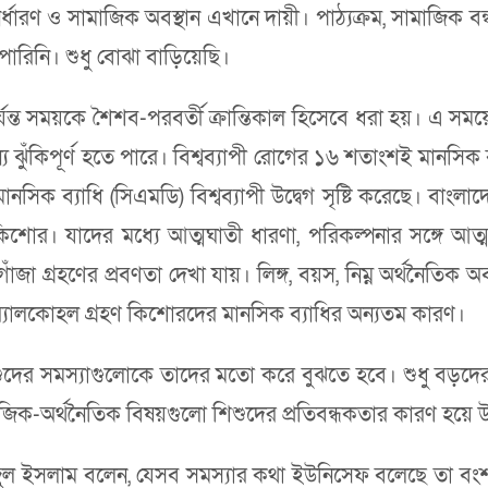
ধারণ ও সামাজিক অবস্থান এখানে দায়ী। পাঠ্যক্রম, সামাজিক বন্ধ
 পারিনি। শুধু বোঝা বাড়িয়েছি।
ন্ত সময়কে শৈশব-পরবর্তী ক্রান্তিকাল হিসেবে ধরা হয়। এ সম
ঝুঁকিপূর্ণ হতে পারে। বিশ্বব্যাপী রোগের ১৬ শতাংশই মানসিক ব্য
নসিক ব্যাধি (সিএমডি) বিশ্বব্যাপী উদ্বেগ সৃষ্টি করেছে। বাংলাদ
। যাদের মধ্যে আত্মঘাতী ধারণা, পরিকল্পনার সঙ্গে আত্মঘাতী ধ
ঁজা গ্রহণের প্রবণতা দেখা যায়। লিঙ্গ, বয়স, নিম্ন অর্থনৈতিক 
ও অ্যালকোহল গ্রহণ কিশোরদের মানসিক ব্যাধির অন্যতম কারণ।
েন, শিশুদের সমস্যাগুলোকে তাদের মতো করে বুঝতে হবে। শুধু বড়দ
ক-অর্থনৈতিক বিষয়গুলো শিশুদের প্রতিবন্ধকতার কারণ হয়ে 
. তাজুল ইসলাম বলেন, যেসব সমস্যার কথা ইউনিসেফ বলেছে তা ব