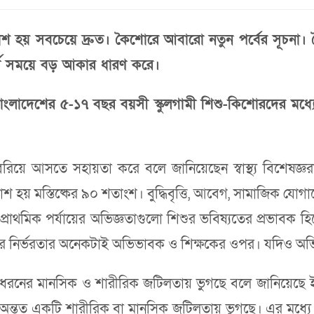
বিকাশ হয় সবচেয়ে দ্রুত। কৈশোরে আবারো নতুন পর্বের সূচ
র্তী সময়ে বড় আকার ধারণ করে।
বাংলাদেশের ৫-১৭ বছর বয়সী স্কুলগামী শিশু-কিশোরদের ম
িয়ে আসতে সহায়তা করে বলে জানিয়েছেন স্বাস্থ্য বিশেষজ্ঞরা
াশ হয় মস্তিষ্কের ৯০ শতাংশ। বুদ্ধিবৃত্তি, আবেগ, সামাজিক যোগ
 প্রাথমিক পর্যায়ের অভিজ্ঞতাগুলো শিশুর ভবিষ্যতের প্রভাবক 
 নির্ভরতার অনেকটাই অভিভাবক ও শিক্ষকের ওপর। যদিও অভিভা
ধরনের মানসিক ও শারীরিক জটিলতায় ভুগছে বলে জানিয়েছে ইউন
ন্তত একটি শারীরিক বা মানসিক জটিলতায় ভুগছে। এর মধ্যে শা