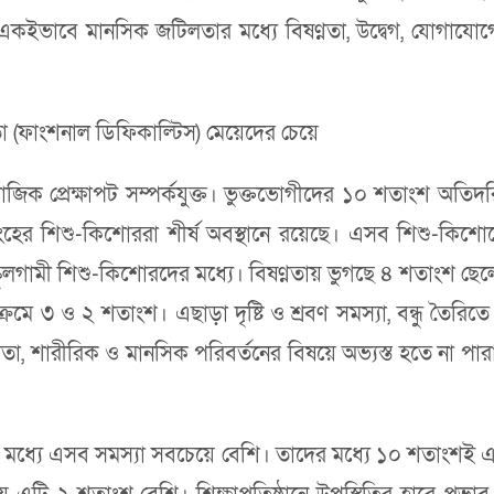
। একইভাবে মানসিক জটিলতার মধ্যে বিষণ্নতা, উদ্বেগ, যোগাযোগের
 (ফাংশনাল ডিফিকাল্টিস) মেয়েদের চেয়ে
মাজিক প্রেক্ষাপট সম্পর্কযুক্ত। ভুক্তভোগীদের ১০ শতাংশ অতিদ
িংহের শিশু-কিশোররা শীর্ষ অবস্থানে রয়েছে। এসব শিশু-ক
ছে স্কুলগামী শিশু-কিশোরদের মধ্যে। বিষণ্নতায় ভুগছে ৪ শতাংশ ছে
ক্রমে ৩ ও ২ শতাংশ। এছাড়া দৃষ্টি ও শ্রবণ সমস্যা, বন্ধু তৈরি
্ষমতা, শারীরিক ও মানসিক পরিবর্তনের বিষয়ে অভ্যস্ত হতে না প
মধ্যে এসব সমস্যা সবচেয়ে বেশি। তাদের মধ্যে ১০ শতাংশই এস