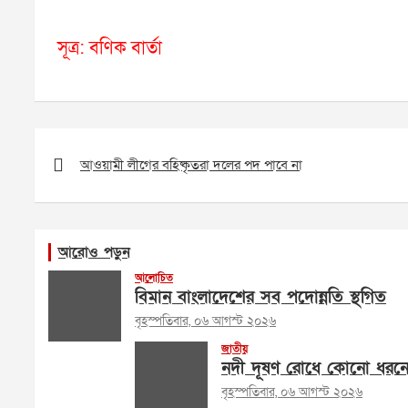
সূত্র: বণিক বার্তা
Post
navigation
আওয়ামী লীগের বহিষ্কৃতরা দলের পদ পাবে না
আরোও পড়ুন
আলোচিত
বিমান বাংলাদেশের সব পদোন্নতি স্থগিত
বৃহস্পতিবার, ০৬ আগস্ট ২০২৬
জাতীয়
নদী দূষণ রোধে কোনো ধরনের 
বৃহস্পতিবার, ০৬ আগস্ট ২০২৬