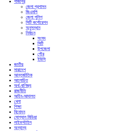
গাজীপুর
জেলা প্রশাসন
জিএমপি
জেলা পুলিশ
সিটি কর্পোরেশন
অনুসন্ধান
নির্বাচন
সংসদ
সিটি
উপজেলা
পৌর
ইউপি
জাতীয়
সারাদেশ
আন্তর্জাতিক
আলোচিত
অর্থ-বাণিজ্য
রাজনীতি
আইন-আদালত
খেলা
শিক্ষা
বিনোদন
সোশ্যাল মিডিয়া
লাইফস্টাইল
অন্যান্য