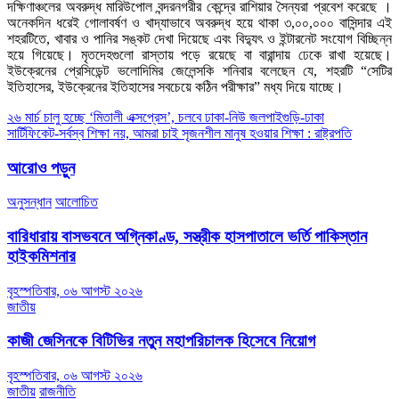
দক্ষিণাঞ্চলের অবরুদ্ধ মারিউপোল বন্দরনগরীর কেন্দ্রে রাশিয়ার সৈন্যরা প্রবেশ করেছে ।
অনেকদিন ধরেই গোলাবর্ষণ ও খাদ্যাভাবে অবরুদ্ধ হয়ে থাকা ৩,০০,০০০ বাসিন্দার এই
শহরটিতে, খাবার ও পানির সঙ্কট দেখা দিয়েছে এবং বিদ্যুৎ ও ইন্টারনেট সংযোগ বিচ্ছিন্ন
হয়ে গিয়েছে। মৃতদেহগুলো রাস্তায় পড়ে রয়েছে বা বারান্দায় ঢেকে রাখা হয়েছে।
ইউক্রেনের প্রেসিডেন্ট ভলোদিমির জেলেন্সকি শনিবার বলেছেন যে, শহরটি “সেটির
ইতিহাসের, ইউক্রেনের ইতিহাসের সবচেয়ে কঠিন পরীক্ষার” মধ্য দিয়ে যাচ্ছে।
Post
২৬ মার্চ চালু হচ্ছে ‘মিতালী এক্সপ্রেস’, চলবে ঢাকা-নিউ জলপাইগুড়ি-ঢাকা
সার্টিফিকেট-সর্বস্ব শিক্ষা নয়, আমরা চাই সৃজনশীল মানুষ হওয়ার শিক্ষা : রাষ্ট্রপতি
navigation
আরোও পড়ুন
অনুসন্ধান
আলোচিত
বারিধারায় বাসভবনে অগ্নিকাণ্ড, সস্ত্রীক হাসপাতালে ভর্তি পাকিস্তান
হাইকমিশনার
বৃহস্পতিবার, ০৬ আগস্ট ২০২৬
জাতীয়
কাজী জেসিনকে বিটিভির নতুন মহাপরিচালক হিসেবে নিয়োগ
বৃহস্পতিবার, ০৬ আগস্ট ২০২৬
জাতীয়
রাজনীতি