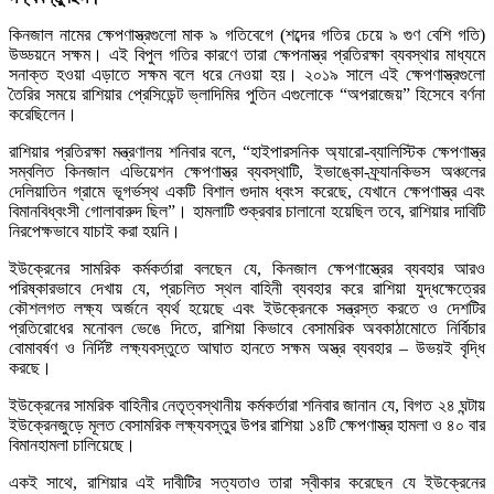
কিনজাল নামের ক্ষেপণাস্ত্রগুলো মাক ৯ গতিবেগে (শব্দের গতির চেয়ে ৯ গুণ বেশি গতি)
উড্ডয়নে সক্ষম। এই বিপুল গতির কারণে তারা ক্ষেপনাস্ত্র প্রতিরক্ষা ব্যবস্থার মাধ্যমে
সনাক্ত হওয়া এড়াতে সক্ষম বলে ধরে নেওয়া হয়। ২০১৯ সালে এই ক্ষেপণাস্ত্রগুলো
তৈরির সময়ে রাশিয়ার প্রেসিডেন্ট ভ্লাদিমির পুতিন এগুলোকে “অপরাজেয়” হিসেবে বর্ণনা
করেছিলেন।
রাশিয়ার প্রতিরক্ষা মন্ত্রণালয় শনিবার বলে, “হাইপারসনিক অ্যারো-ব্যালিস্টিক ক্ষেপণাস্ত্র
সম্বলিত কিনজাল এভিয়েশন ক্ষেপণাস্ত্র ব্যবস্থাটি, ইভাঙ্কো-ফ্র্যানকিভস অঞ্চলের
দেলিয়াতিন গ্রামে ভূগর্ভস্থ একটি বিশাল গুদাম ধ্বংস করেছে, যেখানে ক্ষেপণাস্ত্র এবং
বিমানবিধ্বংসী গোলাবারুদ ছিল”। হামলাটি শুক্রবার চালানো হয়েছিল তবে, রাশিয়ার দাবিটি
নিরপেক্ষভাবে যাচাই করা হয়নি।
ইউক্রেনের সামরিক কর্মকর্তারা বলছেন যে, কিনজাল ক্ষেপণাস্ত্রের ব্যবহার আরও
পরিষ্কারভাবে দেখায় যে, প্রচলিত স্থল বাহিনী ব্যবহার করে রাশিয়া যুদ্ধক্ষেত্রের
কৌশলগত লক্ষ্য অর্জনে ব্যর্থ হয়েছে এবং ইউক্রেনকে সন্ত্রস্ত করতে ও দেশটির
প্রতিরোধের মনোবল ভেঙে দিতে, রাশিয়া কিভাবে বেসামরিক অবকাঠামোতে নির্বিচার
বোমাবর্ষণ ও নির্দিষ্ট লক্ষ্যবস্তুতে আঘাত হানতে সক্ষম অস্ত্র ব্যবহার – উভয়ই বৃদ্ধি
করছে।
ইউক্রেনের সামরিক বাহিনীর নেতৃত্বস্থানীয় কর্মকর্তারা শনিবার জানান যে, বিগত ২৪ ঘন্টায়
ইউক্রেনজুড়ে মূলত বেসামরিক লক্ষ্যবস্তুর উপর রাশিয়া ১৪টি ক্ষেপণাস্ত্র হামলা ও ৪০ বার
বিমানহামলা চালিয়েছে।
একই সাথে, রাশিয়ার এই দাবীটির সত্যতাও তারা স্বীকার করেছেন যে ইউক্রেনের