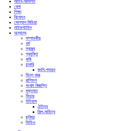
আইন-আদালত
খেলা
শিক্ষা
বিনোদন
সোশ্যাল মিডিয়া
লাইফস্টাইল
অন্যান্য
সম্পাদকীয়
ধর্ম
স্বাস্থ্য
প্রযুক্তি
কৃষি
চাকরি
বদলি-পদায়ন
ভিন্ন খবর
রাশিফল
সংবাদ বিজ্ঞপ্তি
মুক্তমত
ফিচার
ইতিহাস
ঐতিহ্য
শিল্প-সাহিত্য
ছবিঘর
ভিডিও