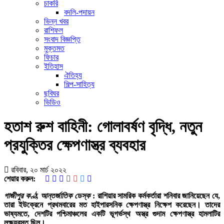
চাকরি
বদলি-পদায়ন
ভিন্ন খবর
রাশিফল
সংবাদ বিজ্ঞপ্তি
মুক্তমত
ফিচার
ইতিহাস
ঐতিহ্য
শিল্প-সাহিত্য
ছবিঘর
ভিডিও
হতাশ রুশ বাহিনী: গোলাবর্ষণ বৃদ্ধি, নতুন
প্রযুক্তির ক্ষেপণাস্ত্র ব্যবহার
রবিবার, ২০ মার্চ ২০২২
শেয়ার করুন:
গাজীপুর কণ্ঠ, আন্তর্জাতিক ডেস্ক
: রাশিয়ার সামরিক কর্মকর্তারা শনিবার জানিয়েছেন যে,
তারা ইউক্রেনে প্রথমবারের মত হাইপারসনিক ক্ষেপণাস্ত্র নিক্ষেপ করেছেন। তাদের
ভাষ্যমতে, দেশটির পশ্চিমাঞ্চলের একটি ভূগর্ভস্থ অস্ত্র গুদাম ক্ষেপণাস্ত্র হামলাটির
লক্ষ্যবস্তু ছিল।