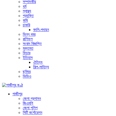
সম্পাদকীয়
ধর্ম
স্বাস্থ্য
প্রযুক্তি
কৃষি
চাকরি
বদলি-পদায়ন
ভিন্ন খবর
রাশিফল
সংবাদ বিজ্ঞপ্তি
মুক্তমত
ফিচার
ইতিহাস
ঐতিহ্য
শিল্প-সাহিত্য
ছবিঘর
ভিডিও
গাজীপুর
জেলা প্রশাসন
জিএমপি
জেলা পুলিশ
সিটি কর্পোরেশন