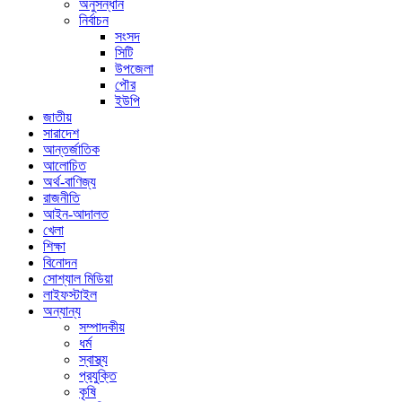
অনুসন্ধান
নির্বাচন
সংসদ
সিটি
উপজেলা
পৌর
ইউপি
জাতীয়
সারাদেশ
আন্তর্জাতিক
আলোচিত
অর্থ-বাণিজ্য
রাজনীতি
আইন-আদালত
খেলা
শিক্ষা
বিনোদন
সোশ্যাল মিডিয়া
লাইফস্টাইল
অন্যান্য
সম্পাদকীয়
ধর্ম
স্বাস্থ্য
প্রযুক্তি
কৃষি