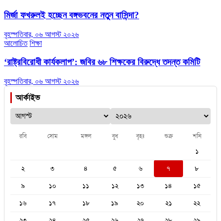
মির্জা ফখরুলই হচ্ছেন বঙ্গভবনের নতুন বাসিন্দা?
বৃহস্পতিবার, ০৬ আগস্ট ২০২৬
আলোচিত
শিক্ষা
‘রাষ্ট্রবিরোধী কার্যকলাপ’: জবির ৬৮ শিক্ষকের বিরুদ্ধে তদন্ত কমিটি
বৃহস্পতিবার, ০৬ আগস্ট ২০২৬
আর্কাইভ
রবি
সোম
মঙ্গল
বুধ
বৃহঃ
শুক্র
শনি
১
২
৩
৪
৫
৬
৭
৮
৯
১০
১১
১২
১৩
১৪
১৫
১৬
১৭
১৮
১৯
২০
২১
২২
২৩
২৪
২৫
২৬
২৭
২৮
২৯