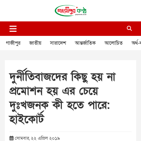
Skip
to
content
গাজীপুর কণ্ঠ
গণমানুষের কণ্ঠ
গাজীপুর
জাতীয়
সারাদেশ
আন্তর্জাতিক
আলোচিত
অর্থ-
দুর্নীতিবাজদের কিছু হয় না
প্রমোশন হয় এর চেয়ে
দুঃখজনক কী হতে পারে:
হাইকোর্ট
সোমবার, ২২ এপ্রিল ২০১৯