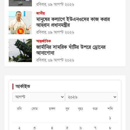
রবিবার, ০৯ আগস্ট ২০২৬
জাতীয়
মানুষের কল্যাণে ইউএনওদের কাজ করার
আহ্বান প্রধানমন্ত্রীর
রবিবার, ০৯ আগস্ট ২০২৬
আন্তর্জাতিক
জার্মানির সামরিক ঘাঁটির উপরে ড্রোনের
আনাগোনা
রবিবার, ০৯ আগস্ট ২০২৬
আর্কাইভ
রবি
সোম
মঙ্গল
বুধ
বৃহঃ
শুক্র
শনি
১
২
৩
৪
৫
৬
৭
৮