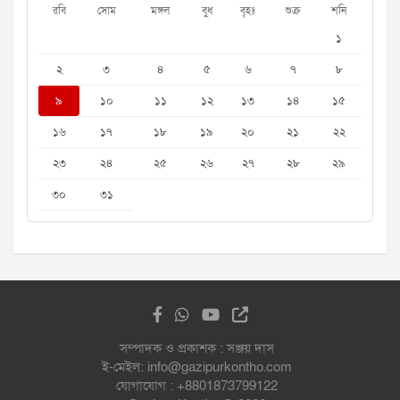
রবি
সোম
মঙ্গল
বুধ
বৃহঃ
শুক্র
শনি
১
২
৩
৪
৫
৬
৭
৮
৯
১০
১১
১২
১৩
১৪
১৫
১৬
১৭
১৮
১৯
২০
২১
২২
২৩
২৪
২৫
২৬
২৭
২৮
২৯
৩০
৩১
সম্পাদক ও প্রকাশক : সঞ্জয় দাস
ই-মেইল: info@gazipurkontho.com
যোগাযোগ : +8801873799122