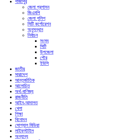
গাজীপুর
জেলা প্রশাসন
জিএমপি
জেলা পুলিশ
সিটি কর্পোরেশন
অনুসন্ধান
নির্বাচন
সংসদ
সিটি
উপজেলা
পৌর
ইউপি
জাতীয়
সারাদেশ
আন্তর্জাতিক
আলোচিত
অর্থ-বাণিজ্য
রাজনীতি
আইন-আদালত
খেলা
শিক্ষা
বিনোদন
সোশ্যাল মিডিয়া
লাইফস্টাইল
অন্যান্য