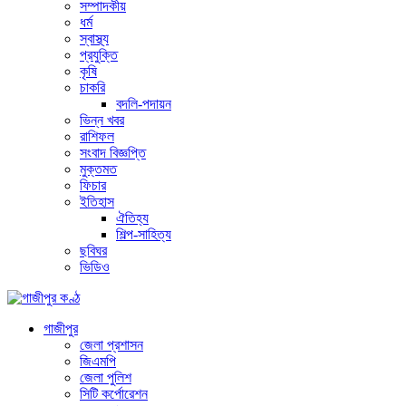
সম্পাদকীয়
ধর্ম
স্বাস্থ্য
প্রযুক্তি
কৃষি
চাকরি
বদলি-পদায়ন
ভিন্ন খবর
রাশিফল
সংবাদ বিজ্ঞপ্তি
মুক্তমত
ফিচার
ইতিহাস
ঐতিহ্য
শিল্প-সাহিত্য
ছবিঘর
ভিডিও
গাজীপুর
জেলা প্রশাসন
জিএমপি
জেলা পুলিশ
সিটি কর্পোরেশন