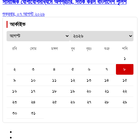
সামাজিক যোগাযোগমাধ্যমে অপপ্রচার, সতর্ক করল বাংলাদেশ পুলিশ
শুক্রবার, ০৭ আগস্ট ২০২৬
আর্কাইভ
রবি
সোম
মঙ্গল
বুধ
বৃহঃ
শুক্র
শনি
১
২
৩
৪
৫
৬
৭
৮
৯
১০
১১
১২
১৩
১৪
১৫
১৬
১৭
১৮
১৯
২০
২১
২২
২৩
২৪
২৫
২৬
২৭
২৮
২৯
৩০
৩১