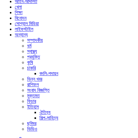
আইন-আদালত
খেলা
শিক্ষা
বিনোদন
সোশ্যাল মিডিয়া
লাইফস্টাইল
অন্যান্য
সম্পাদকীয়
ধর্ম
স্বাস্থ্য
প্রযুক্তি
কৃষি
চাকরি
বদলি-পদায়ন
ভিন্ন খবর
রাশিফল
সংবাদ বিজ্ঞপ্তি
মুক্তমত
ফিচার
ইতিহাস
ঐতিহ্য
শিল্প-সাহিত্য
ছবিঘর
ভিডিও