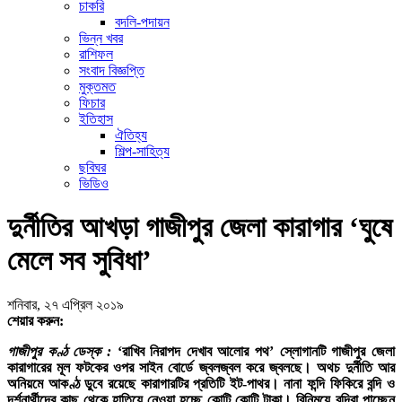
চাকরি
বদলি-পদায়ন
ভিন্ন খবর
রাশিফল
সংবাদ বিজ্ঞপ্তি
মুক্তমত
ফিচার
ইতিহাস
ঐতিহ্য
শিল্প-সাহিত্য
ছবিঘর
ভিডিও
দুর্নীতির আখড়া গাজীপুর জেলা কারাগার ‘ঘুষে
মেলে সব সুবিধা’
শনিবার, ২৭ এপ্রিল ২০১৯
শেয়ার করুন:
গাজীপুর কণ্ঠ ডেস্ক :
‘রাখিব নিরাপদ দেখাব আলোর পথ’ স্লোগানটি গাজীপুর জেলা
কারাগারের মূল ফটকের ওপর সাইন বোর্ডে জ্বলজ্বল করে জ্বলছে। অথচ দুর্নীতি আর
অনিয়মে আকণ্ঠ ডুবে রয়েছে কারাগারটির প্রতিটি ইট-পাথর। নানা ফন্দি ফিকিরে বন্দি ও
দর্শনার্থীদের কাছ থেকে হাতিয়ে নেওয়া হচ্ছে কোটি কোটি টাকা। বিনিময়ে বন্দিরা পাচ্ছেন