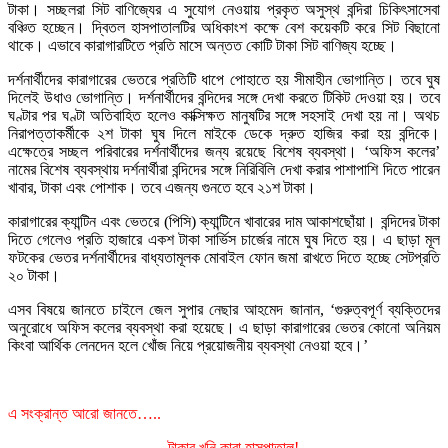
টাকা। সচ্ছলরা সিট বাণিজ্যের এ সুযোগ নেওয়ায় প্রকৃত অসুস্থ বন্দিরা চিকিৎসাসেবা
বঞ্চিত হচ্ছেন। দ্বিতল হাসপাতালটির অধিকাংশ কক্ষে বেশ কয়েকটি করে সিট বিছানো
থাকে। এভাবে কারাগারটিতে প্রতি মাসে অন্তত কোটি টাকা সিট বাণিজ্য হচ্ছে।
দর্শনার্থীদের কারাগারের ভেতরে প্রতিটি ধাপে পোহাতে হয় সীমাহীন ভোগান্তি। তবে ঘুষ
দিলেই উধাও ভোগান্তি। দর্শনার্থীদের বন্দিদের সঙ্গে দেখা করতে টিকিট দেওয়া হয়। তবে
ঘণ্টার পর ঘণ্টা অতিবাহিত হলেও কাক্সিক্ষত মানুষটির সঙ্গে সহসাই দেখা হয় না। অথচ
নিরাপত্তাকর্মীকে ২শ টাকা ঘুষ দিলে মাইকে ডেকে দ্রুত হাজির করা হয় বন্দিকে।
এক্ষেত্রে সচ্ছল পরিবারের দর্শনার্থীদের জন্য রয়েছে বিশেষ ব্যবস্থা। ‘অফিস কলের’
নামের বিশেষ ব্যবস্থায় দর্শনার্থীরা বন্দিদের সঙ্গে নিরিবিলি দেখা করার পাশাপাশি দিতে পারেন
খাবার, টাকা এবং পোশাক। তবে এজন্য গুনতে হবে ২১শ টাকা।
কারাগারের ক্যান্টিন এবং ভেতরে (পিসি) ক্যান্টিনে খাবারের দাম আকাশছোঁয়া। বন্দিদের টাকা
দিতে গেলেও প্রতি হাজারে একশ টাকা সার্ভিস চার্জের নামে ঘুষ দিতে হয়। এ ছাড়া মূল
ফটকের ভেতর দর্শনার্থীদের বাধ্যতামূলক মোবাইল ফোন জমা রাখতে দিতে হচ্ছে সেটপ্রতি
২০ টাকা।
এসব বিষয়ে জানতে চাইলে জেল সুপার নেছার আহমেদ জানান, ‘গুরুত্বপূর্ণ ব্যক্তিদের
অনুরোধে অফিস কলের ব্যবস্থা করা হয়েছে। এ ছাড়া কারাগারের ভেতর কোনো অনিয়ম
কিংবা আর্থিক লেনদেন হলে খোঁজ নিয়ে প্রয়োজনীয় ব্যবস্থা নেওয়া হবে।’
এ সংক্রান্ত আরো জানতে…..
টাকার খনি কারা হাসপাতাল!