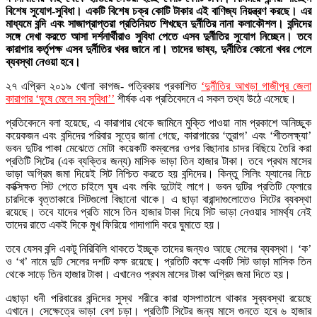
বিশেষ সুযোগ-সুবিধা। একটি বিশেষ চক্র কোটি টাকার এই বাণিজ্য নিয়ন্ত্রণ করছে। এর
মাধ্যমে বন্দি এবং সাজাপ্রাপ্তরা প্রতিনিয়ত শিখছেন দুর্নীতির নানা কলাকৌশল। বন্দিদের
সঙ্গে দেখা করতে আসা দর্শনার্থীরাও সুবিধা পেতে এসব দুর্নীতির সুযোগ নিচ্ছেন। তবে
কারাগার কর্তৃপক্ষ এসব দুর্নীতির খবর জানে না। তাদের ভাষ্য, দুর্নীতির কোনো খবর পেলে
ব্যবস্থা নেওয়া হবে।
২৭ এপ্রিল ২০১৯ খোলা কাগজ- পত্রিকায় প্রকাশিত
‘দুর্নীতির আখড়া গাজীপুর জেলা
কারাগার ‘ঘুষে মেলে সব সুবিধা’’
শীর্ষক এক প্রতিবেদনে এ সকল তথ্য উঠে এসেছে।
প্রতিবেদনে বলা হয়েছে, এ কারাগার থেকে জামিনে মুক্তি পাওয়া নাম প্রকাশে অনিচ্ছুক
কয়েকজন এবং বন্দিদের পরিবার সূত্রে জানা গেছে, কারাগারের ‘তুরাগ’ এবং ‘শীতলক্ষ্যা’
ভবন দুটির পাকা মেঝেতে মোটা কয়েকটি কম্বলের ওপর বিছানার চাদর বিছিয়ে তৈরি করা
প্রতিটি সিটের (এক ব্যক্তির জন্য) মাসিক ভাড়া তিন হাজার টাকা। তবে প্রথম মাসের
ভাড়া অগ্রিম জমা দিয়েই সিট নিশ্চিত করতে হয় বন্দিদের। কিন্তু সিলিং ফ্যানের নিচে
কাক্সিক্ষত সিট পেতে চাইলে ঘুষ এবং লবিং দুটোই লাগে। ভবন দুটির প্রতিটি ফ্লোরে
চারদিকে বৃত্তাকারে সিটগুলো বিছানো থাকে। এ ছাড়া বারান্দাগুলোতেও সিটের ব্যবস্থা
রয়েছে। তবে যাদের প্রতি মাসে তিন হাজার টাকা দিয়ে সিট ভাড়া নেওয়ার সামর্থ্য নেই
তাদের রাতে একই দিকে মুখ ফিরিয়ে গাদাগাদি করে ঘুমাতে হয়।
তবে যেসব বন্দি একটু নিরিবিলি থাকতে ইচ্ছুক তাদের জন্যও আছে সেলের ব্যবস্থা। ‘ক’
ও ‘খ’ নামে দুটি সেলের দশটি কক্ষ রয়েছে। প্রতিটি কক্ষে একটি সিট ভাড়া মাসিক তিন
থেকে সাড়ে তিন হাজার টাকা। এখানেও প্রথম মাসের টাকা অগ্রিম জমা দিতে হয়।
এছাড়া ধনী পরিবারের বন্দিদের সুস্থ শরীরে কারা হাসপাতালে থাকার সুব্যবস্থা রয়েছে
এখানে। সেক্ষেত্রে ভাড়া বেশ চড়া। প্রতিটি সিটের জন্য মাসে গুনতে হবে ৬ হাজার