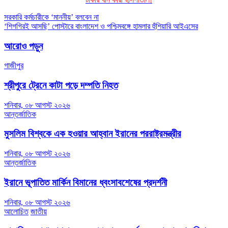
Post
সরকারি কর্মচারীকে ‘মাননীয়’ বলবেন না
‘শিগগিরই আসছি’ পোস্টারে বাংলাদেশ ও পশ্চিমবঙ্গে হামলার হুঁশিয়ারি আইএসের
navigation
আরোও পড়ুন
গাজীপুর
শ্রীপুরে ট্রেনে কাটা পড়ে দম্পতি নিহত
শনিবার, ০৮ আগস্ট ২০২৬
আন্তর্জাতিক
মুসলিম বিশ্বকে এক হওয়ার আহ্বান ইরানের পররাষ্ট্রমন্ত্রীর
শনিবার, ০৮ আগস্ট ২০২৬
আন্তর্জাতিক
ইরানে ভূপাতিত মার্কিন বিমানের ধ্বংসাবশেষের প্রদর্শনী
শনিবার, ০৮ আগস্ট ২০২৬
আলোচিত
জাতীয়