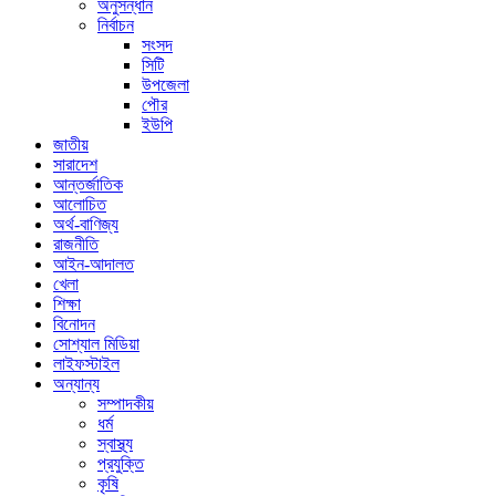
অনুসন্ধান
নির্বাচন
সংসদ
সিটি
উপজেলা
পৌর
ইউপি
জাতীয়
সারাদেশ
আন্তর্জাতিক
আলোচিত
অর্থ-বাণিজ্য
রাজনীতি
আইন-আদালত
খেলা
শিক্ষা
বিনোদন
সোশ্যাল মিডিয়া
লাইফস্টাইল
অন্যান্য
সম্পাদকীয়
ধর্ম
স্বাস্থ্য
প্রযুক্তি
কৃষি