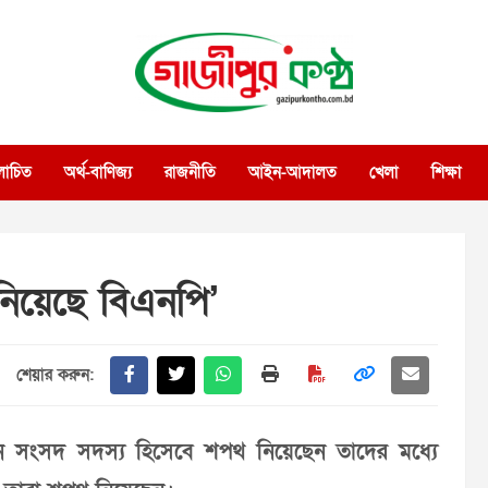
গাজীপুর কণ্ঠ
গণমানুষের কণ্ঠ
োচিত
অর্থ-বাণিজ্য
রাজনীতি
আইন-আদালত
খেলা
শিক্ষা
নিয়েছে বিএনপি’
শেয়ার করুন:
ন সংসদ সদস্য হিসেবে শপথ নিয়েছেন তাদের মধ্যে