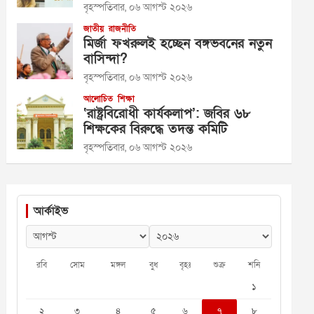
বৃহস্পতিবার, ০৬ আগস্ট ২০২৬
জাতীয়
রাজনীতি
মির্জা ফখরুলই হচ্ছেন বঙ্গভবনের নতুন
বাসিন্দা?
বৃহস্পতিবার, ০৬ আগস্ট ২০২৬
আলোচিত
শিক্ষা
‘রাষ্ট্রবিরোধী কার্যকলাপ’: জবির ৬৮
শিক্ষকের বিরুদ্ধে তদন্ত কমিটি
বৃহস্পতিবার, ০৬ আগস্ট ২০২৬
আর্কাইভ
রবি
সোম
মঙ্গল
বুধ
বৃহঃ
শুক্র
শনি
১
২
৩
৪
৫
৬
৭
৮