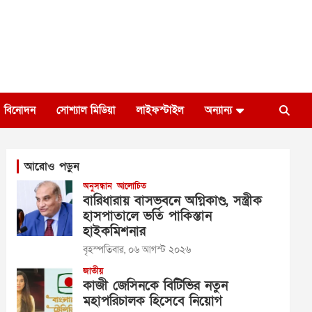
বিনোদন
সোশ্যাল মিডিয়া
লাইফস্টাইল
অন্যান্য
আরোও পড়ুন
অনুসন্ধান
আলোচিত
বারিধারায় বাসভবনে অগ্নিকাণ্ড, সস্ত্রীক
হাসপাতালে ভর্তি পাকিস্তান
হাইকমিশনার
বৃহস্পতিবার, ০৬ আগস্ট ২০২৬
জাতীয়
কাজী জেসিনকে বিটিভির নতুন
মহাপরিচালক হিসেবে নিয়োগ