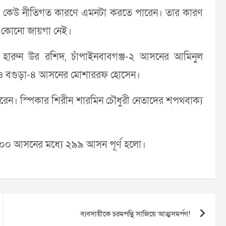
র পরও কেউ নীতিগত কারণে এমনটা করতে পারেন। তার কারণ
রার কোনো জায়গা নেই।
র হারুন উর রশিদ, চাঁপাইনবাবগঞ্জ-২ আসনের আমিনুল
তার ও বগুড়া-৪ আসনের মোশাররফ হোসেন।
েন। স্পিকার শিরীন শারমিন চৌধুরী নেতাদের শপথবাক্য
৩০০ আসনের মধ্যে ২৯৯ আসন পূর্ণ হলো।
ব্যবসায়ীকে চরমপন্থি সাজিয়ে আত্মসমর্পণ!