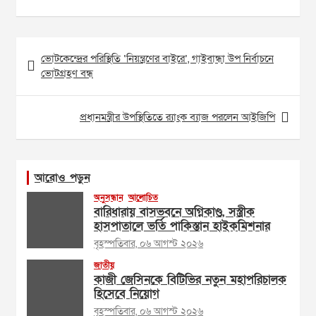
Post
ভোটকেন্দ্রের পরিস্থিতি ‘নিয়ন্ত্রণের বাইরে’, গাইবান্ধা উপ নির্বাচনে
navigation
ভোটগ্রহণ বন্ধ
প্রধানমন্ত্রীর উপস্থিতিতে র‌্যাংক ব্যাজ পরলেন আইজিপি
আরোও পড়ুন
অনুসন্ধান
আলোচিত
বারিধারায় বাসভবনে অগ্নিকাণ্ড, সস্ত্রীক
হাসপাতালে ভর্তি পাকিস্তান হাইকমিশনার
বৃহস্পতিবার, ০৬ আগস্ট ২০২৬
জাতীয়
কাজী জেসিনকে বিটিভির নতুন মহাপরিচালক
হিসেবে নিয়োগ
বৃহস্পতিবার, ০৬ আগস্ট ২০২৬