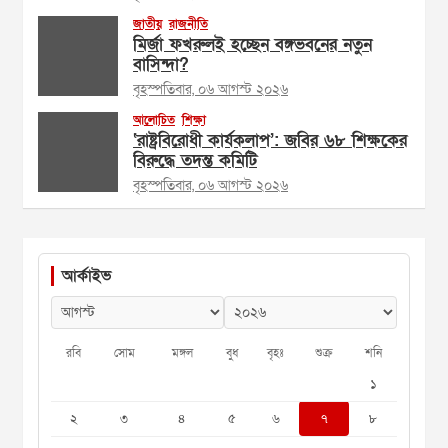
জাতীয়
রাজনীতি
মির্জা ফখরুলই হচ্ছেন বঙ্গভবনের নতুন
বাসিন্দা?
বৃহস্পতিবার, ০৬ আগস্ট ২০২৬
আলোচিত
শিক্ষা
‘রাষ্ট্রবিরোধী কার্যকলাপ’: জবির ৬৮ শিক্ষকের
বিরুদ্ধে তদন্ত কমিটি
বৃহস্পতিবার, ০৬ আগস্ট ২০২৬
আর্কাইভ
রবি
সোম
মঙ্গল
বুধ
বৃহঃ
শুক্র
শনি
১
২
৩
৪
৫
৬
৭
৮