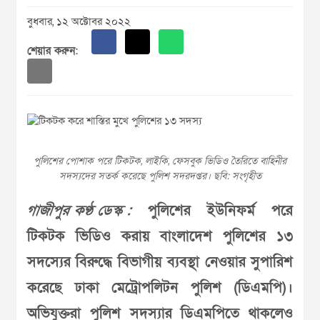
বুধবার, ১২ অক্টোবর ২০২২
শেয়ার করুন:
পুলিশের পোশাক পরে টিকটক, লাইকি, ফেসবুক ভিডিও তৈরিতে বাহিনীর
সদস্যদের সতর্ক করেছে পুলিশ সদরদপ্তর। ছবি: সংগৃহীত
গাজীপুর কণ্ঠ ডেস্ক :
পুলিশের ইউনিফর্ম পরে
টিকটক ভিডিও করায় বাংলাদেশ পুলিশের ১৩
সদস্যের বিরুদ্ধে বিভাগীয় ব্যবস্থা নেওয়ার সুপারিশ
করেছে ঢাকা মেট্রোপলিটন পুলিশ (ডিএমপি)।
অভিযুক্তরা পুলিশ সদস্যার ডিএমপিতে থাকলেও