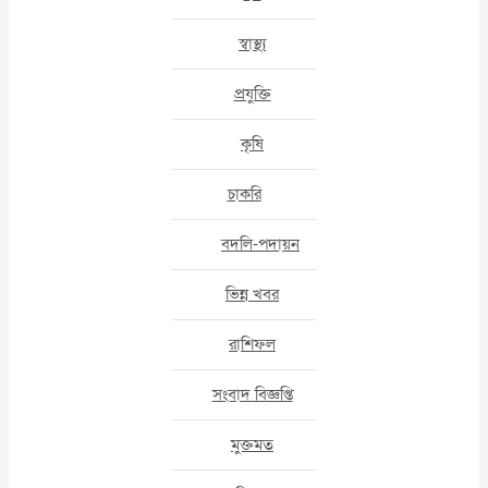
স্বাস্থ্য
প্রযুক্তি
কৃষি
চাকরি
বদলি-পদায়ন
ভিন্ন খবর
রাশিফল
সংবাদ বিজ্ঞপ্তি
মুক্তমত