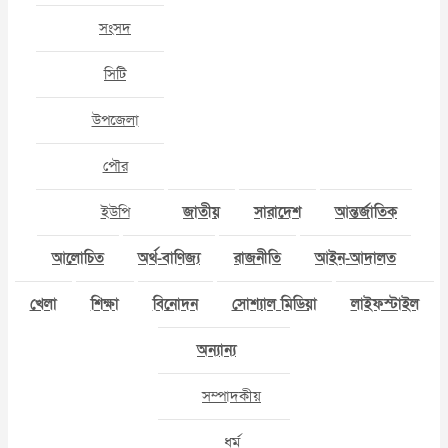
সংসদ
সিটি
উপজেলা
পৌর
ইউপি
জাতীয়
সারাদেশ
আন্তর্জাতিক
আলোচিত
অর্থ-বাণিজ্য
রাজনীতি
আইন-আদালত
খেলা
শিক্ষা
বিনোদন
সোশ্যাল মিডিয়া
লাইফস্টাইল
অন্যান্য
সম্পাদকীয়
ধর্ম