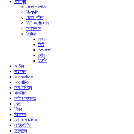
গাজীপুর
জেলা প্রশাসন
জিএমপি
জেলা পুলিশ
সিটি কর্পোরেশন
অনুসন্ধান
নির্বাচন
সংসদ
সিটি
উপজেলা
পৌর
ইউপি
জাতীয়
সারাদেশ
আন্তর্জাতিক
আলোচিত
অর্থ-বাণিজ্য
রাজনীতি
আইন-আদালত
খেলা
শিক্ষা
বিনোদন
সোশ্যাল মিডিয়া
লাইফস্টাইল
অন্যান্য