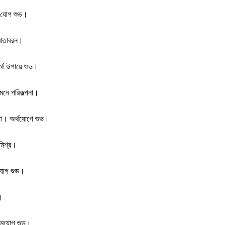
ক যোগ শুভ।
 বাতাবরন।
র্থ উপায়ে শুভ।
মনে পরিকল্পনা।
তা। অর্থযোগে শুভ।
মিশ্র।
মযোগ শুভ।
শ।
্রেমযোগ শুভ।