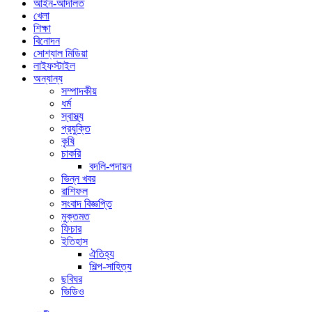
আইন-আদালত
খেলা
শিক্ষা
বিনোদন
সোশ্যাল মিডিয়া
লাইফস্টাইল
অন্যান্য
সম্পাদকীয়
ধর্ম
স্বাস্থ্য
প্রযুক্তি
কৃষি
চাকরি
বদলি-পদায়ন
ভিন্ন খবর
রাশিফল
সংবাদ বিজ্ঞপ্তি
মুক্তমত
ফিচার
ইতিহাস
ঐতিহ্য
শিল্প-সাহিত্য
ছবিঘর
ভিডিও