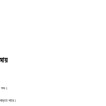
 আয়
গ শুভ।
 বাড়তে পারে।