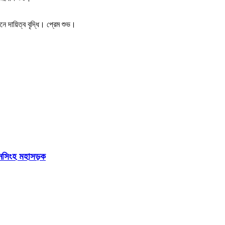
ে দায়িত্ব বৃদ্ধি। প্রেম শুভ।
য়মনসিংহ মহাসড়ক