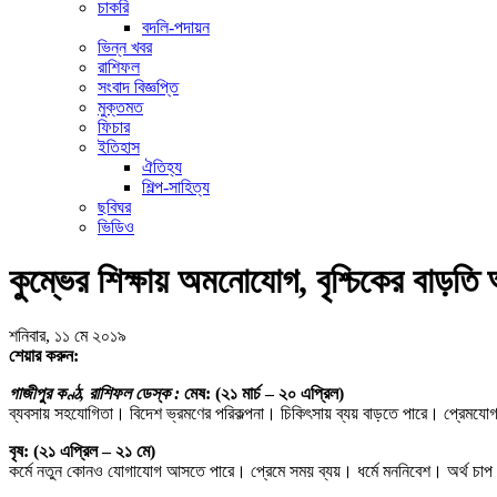
চাকরি
বদলি-পদায়ন
ভিন্ন খবর
রাশিফল
সংবাদ বিজ্ঞপ্তি
মুক্তমত
ফিচার
ইতিহাস
ঐতিহ্য
শিল্প-সাহিত্য
ছবিঘর
ভিডিও
কুম্ভের শিক্ষায় অমনোযোগ, বৃশ্চিকের বাড়তি
শনিবার, ১১ মে ২০১৯
শেয়ার করুন:
গাজীপুর কণ্ঠ, রাশিফল ডেস্ক :
মেষ: (২১ মার্চ – ২০ এপ্রিল)
ব্যবসায় সহযোগিতা। বিদেশ ভ্রমণের পরিকল্পনা। চিকিৎসায় ব্যয় বাড়তে পারে। প্রেমযো
বৃষ: (২১ এপ্রিল – ২১ মে)
কর্মে নতুন কোনও যোগাযোগ আসতে পারে। প্রেমে সময় ব্যয়। ধর্মে মননিবেশ। অর্থ চাপ