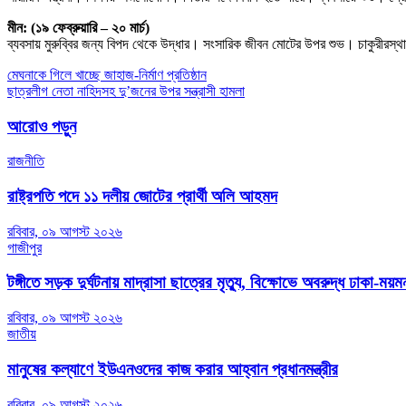
মীন: (১৯ ফেব্রুয়ারি – ২০ মার্চ)
ব্যবসায় মুরুব্বির জন্য বিপদ থেকে উদ্ধার। সংসারিক জীবন মোটের উপর শুভ। চাকুরীরস্থান
Post
মেঘনাকে গিলে খাচ্ছে জাহাজ-নির্মাণ প্রতিষ্ঠান
ছাত্রলীগ নেতা নাহিদসহ দু’জনের উপর সন্ত্রাসী হামলা
navigation
আরোও পড়ুন
রাজনীতি
রাষ্ট্রপতি পদে ১১ দলীয় জোটের প্রার্থী অলি আহমদ
রবিবার, ০৯ আগস্ট ২০২৬
গাজীপুর
টঙ্গীতে সড়ক দুর্ঘটনায় মাদ্রাসা ছাত্রের মৃত্যু, বিক্ষোভে অবরুদ্ধ ঢাকা-ম
রবিবার, ০৯ আগস্ট ২০২৬
জাতীয়
মানুষের কল্যাণে ইউএনওদের কাজ করার আহ্বান প্রধানমন্ত্রীর
রবিবার, ০৯ আগস্ট ২০২৬