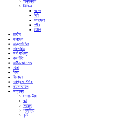
অনুসন্ধান
নির্বাচন
সংসদ
সিটি
উপজেলা
পৌর
ইউপি
জাতীয়
সারাদেশ
আন্তর্জাতিক
আলোচিত
অর্থ-বাণিজ্য
রাজনীতি
আইন-আদালত
খেলা
শিক্ষা
বিনোদন
সোশ্যাল মিডিয়া
লাইফস্টাইল
অন্যান্য
সম্পাদকীয়
ধর্ম
স্বাস্থ্য
প্রযুক্তি
কৃষি