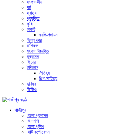
সম্পাদকীয়
ধর্ম
স্বাস্থ্য
প্রযুক্তি
কৃষি
চাকরি
বদলি-পদায়ন
ভিন্ন খবর
রাশিফল
সংবাদ বিজ্ঞপ্তি
মুক্তমত
ফিচার
ইতিহাস
ঐতিহ্য
শিল্প-সাহিত্য
ছবিঘর
ভিডিও
গাজীপুর
জেলা প্রশাসন
জিএমপি
জেলা পুলিশ
সিটি কর্পোরেশন