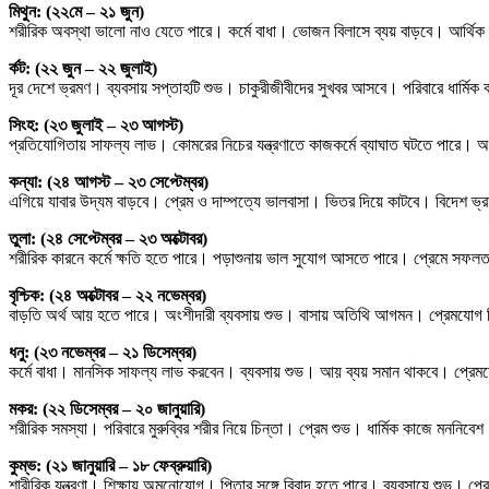
মিথুন: (২২মে – ২১ জুন)
শরীরিক অবস্থা ভালো নাও যেতে পারে। কর্মে বাধা। ভোজন বিলাসে ব্যয় বাড়বে। আর্থি
র্কট: (২২ জুন – ২২ জুলাই)
দূর দেশে ভ্রমণ। ব্যবসায় সপ্তাহটি শুভ। চাকুরীজীবীদের সুখবর আসবে। পরিবারে ধার্মিক
সিংহ: (২৩ জুলাই – ২৩ আগস্ট)
প্রতিযোগিতায় সাফল্য লাভ। কোমরের নিচের যন্ত্রণাতে কাজকর্মে ব্যাঘাত ঘটতে পারে। অ
কন্যা: (২৪ আগস্ট – ২৩ সেপ্টেম্বর)
এগিয়ে যাবার উদ্যম বাড়বে। প্রেম ও দাম্পত্যে ভালবাসা। ভিতর দিয়ে কাটবে। বিদেশ ভ্র
তুলা: (২৪ সেপ্টেম্বর – ২৩ অক্টোবর)
শরীরিক কারনে কর্মে ক্ষতি হতে পারে। পড়াশুনায় ভাল সুযোগ আসতে পারে। প্রেমে সফল
বৃশ্চিক: (২৪ অক্টোবর – ২২ নভেম্বর)
বাড়তি অর্থ আয় হতে পারে। অংশীদারী ব্যবসায় শুভ। বাসায় অতিথি আগমন। প্রেমযোগ 
ধনু: (২৩ নভেম্বর – ২১ ডিসেম্বর)
কর্মে বাধা। মানসিক সাফল্য লাভ করবেন। ব্যবসায় শুভ। আয় ব্যয় সমান থাকবে। প্রে
মকর: (২২ ডিসেম্বর – ২০ জানুয়ারি)
শরীরিক সমস্যা। পরিবারে মুরুব্বির শরীর নিয়ে চিন্তা। প্রেম শুভ। ধার্মিক কাজে মননিবে
কুম্ভ: (২১ জানুয়ারি – ১৮ ফেব্রুয়ারি)
শারীরিক যন্ত্রণা। শিক্ষায় অমনোযোগ। পিতার সঙ্গে বিবাদ হতে পারে। ব্যবসায়ে শুভ। প