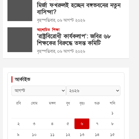
মির্জা ফখরুলই হচ্ছেন বঙ্গভবনের নতুন
বাসিন্দা?
বৃহস্পতিবার, ০৬ আগস্ট ২০২৬
আলোচিত
শিক্ষা
‘রাষ্ট্রবিরোধী কার্যকলাপ’: জবির ৬৮
শিক্ষকের বিরুদ্ধে তদন্ত কমিটি
বৃহস্পতিবার, ০৬ আগস্ট ২০২৬
আর্কাইভ
রবি
সোম
মঙ্গল
বুধ
বৃহঃ
শুক্র
শনি
১
২
৩
৪
৫
৬
৭
৮
৯
১০
১১
১২
১৩
১৪
১৫