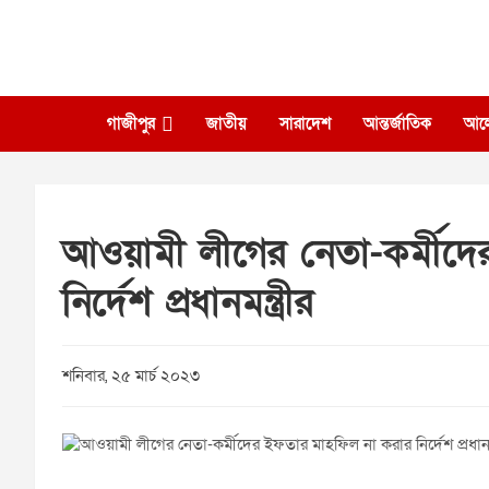
Skip
to
content
গাজীপুর
জাতীয়
সারাদেশ
আন্তর্জাতিক
আল
আওয়ামী লীগের নেতা-কর্মীদ
নির্দেশ প্রধানমন্ত্রীর
শনিবার, ২৫ মার্চ ২০২৩