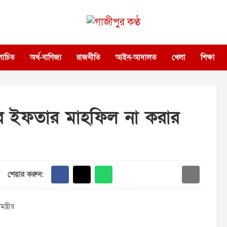
গাজীপুর কণ্ঠ
গণমানুষের কণ্ঠ
োচিত
অর্থ-বাণিজ্য
রাজনীতি
আইন-আদালত
খেলা
শিক্ষা
ের ইফতার মাহফিল না করার
শেয়ার করুন: