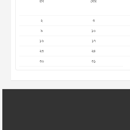
রবি
সোম
২
৩
৯
১০
১৬
১৭
২৩
২৪
৩০
৩১