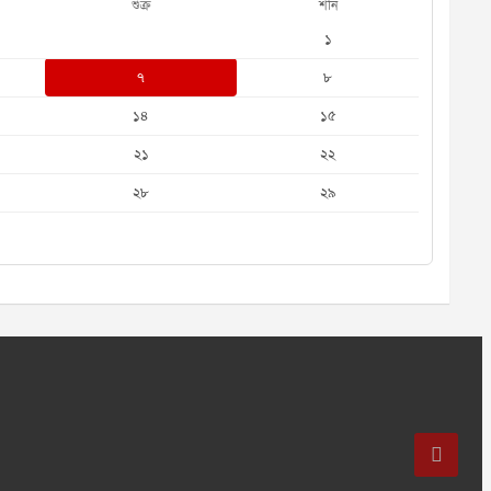
শুক্র
শনি
১
৭
৮
১৪
১৫
২১
২২
২৮
২৯