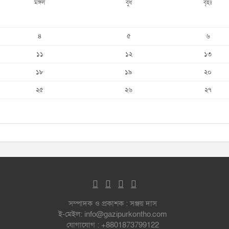
মঙ্গল
বুধ
বৃহঃ
৪
৫
৬
১১
১২
১৩
১৮
১৯
২০
২৫
২৬
২৭
সম্পাদক ও প্রকাশক : সঞ্জয় দাস
ই-মেইল: info@gazipurkontho.com
যোগাযোগ : +8801873799122