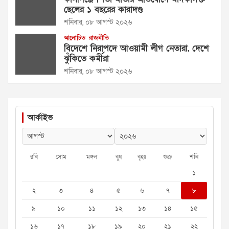
ছেলের ১ বছরের কারাদণ্ড
শনিবার, ০৮ আগস্ট ২০২৬
আলোচিত
রাজনীতি
বিদেশে নিরাপদে আওয়ামী লীগ নেতারা, দেশে
ঝুঁকিতে কর্মীরা
শনিবার, ০৮ আগস্ট ২০২৬
আর্কাইভ
রবি
সোম
মঙ্গল
বুধ
বৃহঃ
শুক্র
শনি
১
২
৩
৪
৫
৬
৭
৮
৯
১০
১১
১২
১৩
১৪
১৫
১৬
১৭
১৮
১৯
২০
২১
২২