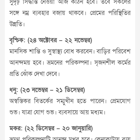
সুদৃঢ় সিদ্ধান্ত নেওয়া আজ কঠিন হবে। তবে সকলের
সঙ্গে নম্র ব্যবহার বজায় থাকবে। প্রেমের পরিস্থিতির
উন্নতি।
বৃশ্চিক: (২৪ অক্টোবর – ২২ নভেম্বর)
মানসিক শান্তি ও সুস্বাস্থ্য বোধ করবেন। বাড়ির পরিবেশ
আনন্দময় হবে। ভ্রমনের পরিকল্পনা। সৃজনশীল কর্মের
প্রতি ঝোঁক দেখা দেবে।
ধনু: (২৩ নভেম্বর – ২১ ডিসেম্বর)
অস্বস্তিকর বিতর্কের সম্মুখীন হতে পারেন। প্রেমযোগ
শুভ। যাত্রা যোগ শুভ। ব্যবসায়ে আয় মধ্যম।
মকর: (২২ ডিসেম্বর – ২০ জানুয়ারি)
ভ্রমণ পরিকল্পনাটি আনন্দ মুখর হবে। কেনাকাটায় ব্যয়