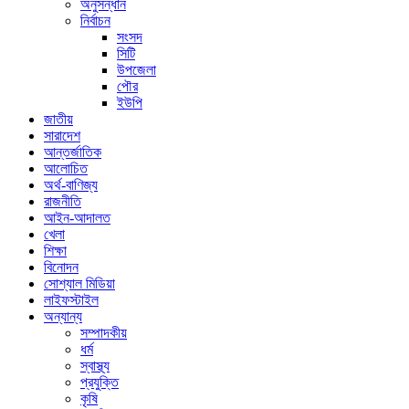
অনুসন্ধান
নির্বাচন
সংসদ
সিটি
উপজেলা
পৌর
ইউপি
জাতীয়
সারাদেশ
আন্তর্জাতিক
আলোচিত
অর্থ-বাণিজ্য
রাজনীতি
আইন-আদালত
খেলা
শিক্ষা
বিনোদন
সোশ্যাল মিডিয়া
লাইফস্টাইল
অন্যান্য
সম্পাদকীয়
ধর্ম
স্বাস্থ্য
প্রযুক্তি
কৃষি