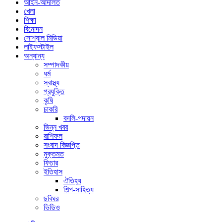
আইন-আদালত
খেলা
শিক্ষা
বিনোদন
সোশ্যাল মিডিয়া
লাইফস্টাইল
অন্যান্য
সম্পাদকীয়
ধর্ম
স্বাস্থ্য
প্রযুক্তি
কৃষি
চাকরি
বদলি-পদায়ন
ভিন্ন খবর
রাশিফল
সংবাদ বিজ্ঞপ্তি
মুক্তমত
ফিচার
ইতিহাস
ঐতিহ্য
শিল্প-সাহিত্য
ছবিঘর
ভিডিও