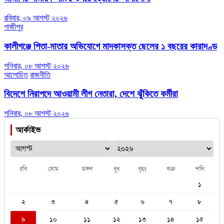
রবিবার, ০৯ আগস্ট ২০২৬
গাজীপুর
কালীগঞ্জে পিতা-মাতার অভিযোগে মাদকাসক্ত ছেলের ১ বছরের কারাদণ্ড
শনিবার, ০৮ আগস্ট ২০২৬
আলোচিত
রাজনীতি
বিদেশে নিরাপদে আওয়ামী লীগ নেতারা, দেশে ঝুঁকিতে কর্মীরা
শনিবার, ০৮ আগস্ট ২০২৬
আর্কাইভ
রবি
সোম
মঙ্গল
বুধ
বৃহঃ
শুক্র
শনি
১
২
৩
৪
৫
৬
৭
৮
৯
১০
১১
১২
১৩
১৪
১৫