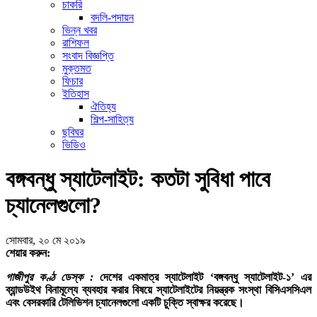
চাকরি
বদলি-পদায়ন
ভিন্ন খবর
রাশিফল
সংবাদ বিজ্ঞপ্তি
মুক্তমত
ফিচার
ইতিহাস
ঐতিহ্য
শিল্প-সাহিত্য
ছবিঘর
ভিডিও
বঙ্গবন্ধু স্যাটেলাইট: কতটা সুবিধা পাবে
চ্যানেলগুলো?
সোমবার, ২০ মে ২০১৯
শেয়ার করুন:
গাজীপুর কণ্ঠ ডেস্ক :
দেশের একমাত্র স্যাটেলাইট ‘বঙ্গবন্ধু স্যাটেলাইট-১’ এর
ব্যান্ডউইথ বিনামূল্যে ব্যবহার করার বিষয়ে স্যাটেলাইটের নিয়ন্ত্রক সংস্থা বিসিএসসিএল
এবং বেসরকারি টেলিভিশন চ্যানেলগুলো একটি চুক্তি স্বাক্ষর করেছে।