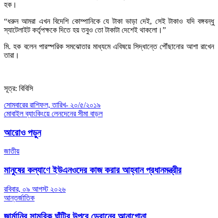
হক।
“ধরুন আমরা এখন বিদেশি কোম্পানিকে যে টাকা ভাড়া দেই, সেই টাকাও যদি বঙ্গবন্ধু
স্যাটেলাইট কর্তৃপক্ষকে দিতে হয় তবুও তো টাকাটা দেশেই থাকলো।”
মি. হক বলেন পারস্পরিক সমঝোতার মাধ্যমে এবিষয়ে সিদ্ধান্তে পৌঁছানোর আশা রাখেন
তারা।
সূত্র: বিবিসি
Post
সোমবারের রাশিফল, তারিখ- ২০/৫/২০১৯
মোবাইল ব্যাংকিংয়ে লেনদেনের সীমা বাড়ল
navigation
আরোও পড়ুন
জাতীয়
মানুষের কল্যাণে ইউএনওদের কাজ করার আহ্বান প্রধানমন্ত্রীর
রবিবার, ০৯ আগস্ট ২০২৬
আন্তর্জাতিক
জার্মানির সামরিক ঘাঁটির উপরে ড্রোনের আনাগোনা