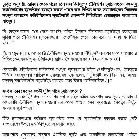
চুক্তি অনুযায়ী, রোববার থেকে পরের তিন মাস বিনামূল্যে টেলিভিশন চ্যানেলগুলো বঙ্গবন্ধু
স্যাটেলাইটের ব্যান্ডউইথ ব্যবহার করতে পারবে বলে নিশ্চিত করেন স্যাটেলাইটের নিয়ন্ত্রক
সংস্থা বাংলাদেশ কমিউনিকেশন স্যাটেলাইট কোম্পানি লিমিটেডের চেয়ারম্যান শাহজাহান
মাহমুদ।
মি. মাহমুদ বলেন, “মে থেকে অগাস্ট পর্যন্ত তিনমাস বিনামূল্যে ব্যান্ডউইথ ব্যবহারের
সুবিধা পাবে টেলিভিশন চ্যানেলগুলো। সেপ্টেম্বর থেকে তাদেরকে এর জন্য ফি দিতে
হবে।”
মি. মাহমুদ জানান, বেসরকারি টেলিভিশন চ্যানেলগুলো বিসিএসসিএল’এর সাথে সমঝোতার
ভিত্তিতেই বঙ্গবন্ধু স্যাটেলাইটের ব্যান্ডউইথ ব্যবহার করার বিষয়ে একমত হয়।
বেসরকারি টেলিভিশনের মালিকদের সংস্থা অ্যাটকো’র ভাইস প্রেসিডেন্ট এবং একাত্তর
টিভি’র ব্যবস্থাপনা পরিচালক মোজাম্মেল হক বলেন, “চুক্তিটি বড় বিষয় নয়, আমরা
বঙ্গবন্ধু স্যাটেলাইটের ব্যান্ডউইথ ব্যবহার করার বিষয়ে প্রতিশ্রুতিবদ্ধ।”
সম্প্রচারের ক্ষেত্রে কতটা সুবিধা পাবে চ্যানেলগুলো?
বঙ্গবন্ধু স্যাটেলাইট উৎক্ষেপণের পর বলা হয়েছিল এটির অবস্থান এবং দূরত্বের কারণে
বেসরকারি টেলিভিশন চ্যানেলগুলো এর থেকে পাওয়া সেবা ব্যবহারের ক্ষেত্রে কিছুটা
সমস্যার মুখে পড়বে।
টিভি চ্যানেলগুলো বর্তমানে অ্যাপস্টার নামে যে স্যাটেলাইট ব্যবহার করছে সেটি
বাংলাদেশের উপরে ৯০ ডিগ্রিতে অবস্থান করছে।
অ্যাপস্টার সেভেনের মাধ্যমে একদিকে দুবাই এবং অন্যদিকে মালয়েশিয়া পর্যন্ত