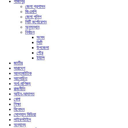
গাজীপুর
জেলা প্রশাসন
জিএমপি
জেলা পুলিশ
সিটি কর্পোরেশন
অনুসন্ধান
নির্বাচন
সংসদ
সিটি
উপজেলা
পৌর
ইউপি
জাতীয়
সারাদেশ
আন্তর্জাতিক
আলোচিত
অর্থ-বাণিজ্য
রাজনীতি
আইন-আদালত
খেলা
শিক্ষা
বিনোদন
সোশ্যাল মিডিয়া
লাইফস্টাইল
অন্যান্য