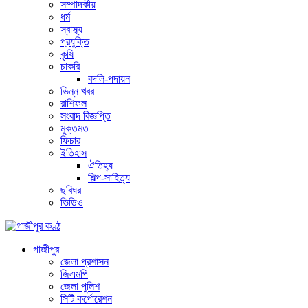
সম্পাদকীয়
ধর্ম
স্বাস্থ্য
প্রযুক্তি
কৃষি
চাকরি
বদলি-পদায়ন
ভিন্ন খবর
রাশিফল
সংবাদ বিজ্ঞপ্তি
মুক্তমত
ফিচার
ইতিহাস
ঐতিহ্য
শিল্প-সাহিত্য
ছবিঘর
ভিডিও
গাজীপুর
জেলা প্রশাসন
জিএমপি
জেলা পুলিশ
সিটি কর্পোরেশন