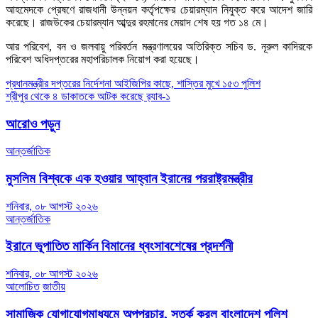
আহমেদকে প্রেষণে রাজধানী উন্নয়ন কর্তৃপক্ষের চেয়ারম্যান নিযুক্ত করে আদেশ জারি
করেছে। রাজউকের চেয়ারম্যান আব্দুর রহমানের মেয়াদ শেষ হয় গত ১৪ মে।
আর পরিবেশ, বন ও জলবায়ু পরিবর্তন মন্ত্রণালয়ের অতিরিক্ত সচিব ড. নূরুল কাদিরকে
পরিবেশ অধিদপ্তরের মহাপরিচালক নিয়োগ করা হয়েছে।
Post
প্রধানমন্ত্রীর দপ্তরের নির্দেশনা আইজিপির কাছে, শাস্তির মুখে ১৫৩ পুলিশ
শ্রীপুর থেকে ৪ ডাকাতকে আটক করেছে র‌্যাব-১
navigation
আরোও পড়ুন
আন্তর্জাতিক
মুসলিম বিশ্বকে এক হওয়ার আহ্বান ইরানের পররাষ্ট্রমন্ত্রীর
শনিবার, ০৮ আগস্ট ২০২৬
আন্তর্জাতিক
ইরানে ভূপাতিত মার্কিন বিমানের ধ্বংসাবশেষের প্রদর্শনী
শনিবার, ০৮ আগস্ট ২০২৬
আলোচিত
জাতীয়
সামাজিক যোগাযোগমাধ্যমে অপপ্রচার, সতর্ক করল বাংলাদেশ পুলিশ