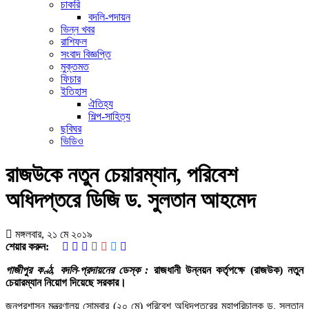
চাকরি
বদলি-পদায়ন
ভিন্ন খবর
রাশিফল
সংবাদ বিজ্ঞপ্তি
মুক্তমত
ফিচার
ইতিহাস
ঐতিহ্য
শিল্প-সাহিত্য
ছবিঘর
ভিডিও
রাজউকে নতুন চেয়ারম্যান, পরিবেশ
অধিদপ্তরে ডিজি ড. সুলতান আহমেদ
মঙ্গলবার, ২১ মে ২০১৯
শেয়ার করুন:
গাজীপুর কণ্ঠ, বদলি-প্রদায়নের ডেস্ক :
রাজধানী উন্নয়ন কর্তৃপক্ষে (রাজউক) নতুন
চেয়ারম্যান নিয়োগ দিয়েছে সরকার।
জনপ্রশাসন মন্ত্রণালয় সোমবার (২০ মে) পরিবেশ অধিদপ্তরের মহাপরিচালক ড. সুলতান