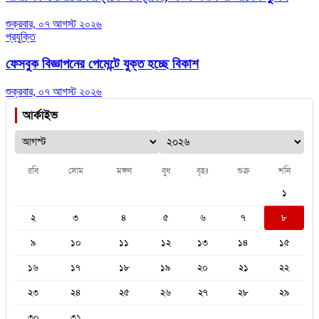
শুক্রবার, ০৭ আগস্ট ২০২৬
প্রযুক্তি
ফেসবুক বিজ্ঞাপনের পেমেন্টে যুক্ত হচ্ছে বিকাশ
শুক্রবার, ০৭ আগস্ট ২০২৬
আর্কাইভ
রবি
সোম
মঙ্গল
বুধ
বৃহঃ
শুক্র
শনি
১
২
৩
৪
৫
৬
৭
৮
৯
১০
১১
১২
১৩
১৪
১৫
১৬
১৭
১৮
১৯
২০
২১
২২
২৩
২৪
২৫
২৬
২৭
২৮
২৯
৩০
৩১