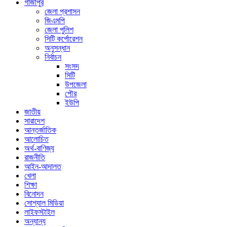
গাজীপুর
জেলা প্রশাসন
জিএমপি
জেলা পুলিশ
সিটি কর্পোরেশন
অনুসন্ধান
নির্বাচন
সংসদ
সিটি
উপজেলা
পৌর
ইউপি
জাতীয়
সারাদেশ
আন্তর্জাতিক
আলোচিত
অর্থ-বাণিজ্য
রাজনীতি
আইন-আদালত
খেলা
শিক্ষা
বিনোদন
সোশ্যাল মিডিয়া
লাইফস্টাইল
অন্যান্য