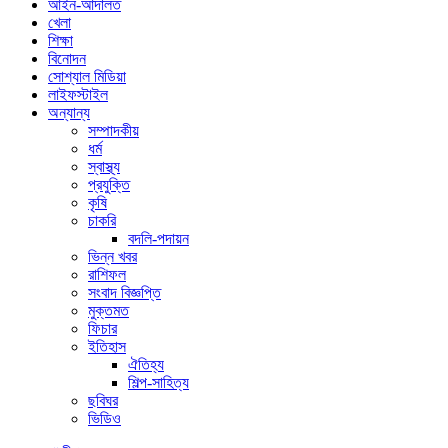
আইন-আদালত
খেলা
শিক্ষা
বিনোদন
সোশ্যাল মিডিয়া
লাইফস্টাইল
অন্যান্য
সম্পাদকীয়
ধর্ম
স্বাস্থ্য
প্রযুক্তি
কৃষি
চাকরি
বদলি-পদায়ন
ভিন্ন খবর
রাশিফল
সংবাদ বিজ্ঞপ্তি
মুক্তমত
ফিচার
ইতিহাস
ঐতিহ্য
শিল্প-সাহিত্য
ছবিঘর
ভিডিও