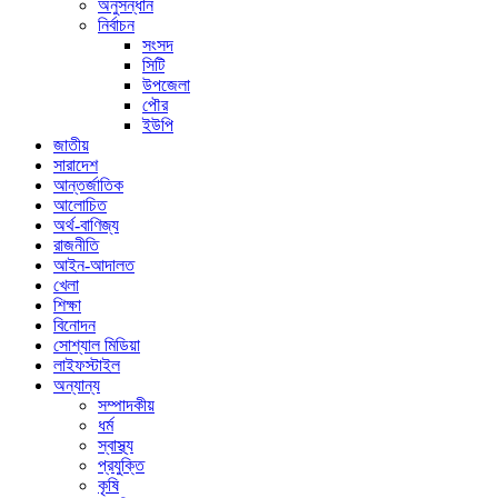
অনুসন্ধান
নির্বাচন
সংসদ
সিটি
উপজেলা
পৌর
ইউপি
জাতীয়
সারাদেশ
আন্তর্জাতিক
আলোচিত
অর্থ-বাণিজ্য
রাজনীতি
আইন-আদালত
খেলা
শিক্ষা
বিনোদন
সোশ্যাল মিডিয়া
লাইফস্টাইল
অন্যান্য
সম্পাদকীয়
ধর্ম
স্বাস্থ্য
প্রযুক্তি
কৃষি