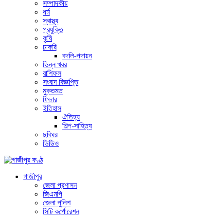
সম্পাদকীয়
ধর্ম
স্বাস্থ্য
প্রযুক্তি
কৃষি
চাকরি
বদলি-পদায়ন
ভিন্ন খবর
রাশিফল
সংবাদ বিজ্ঞপ্তি
মুক্তমত
ফিচার
ইতিহাস
ঐতিহ্য
শিল্প-সাহিত্য
ছবিঘর
ভিডিও
গাজীপুর
জেলা প্রশাসন
জিএমপি
জেলা পুলিশ
সিটি কর্পোরেশন