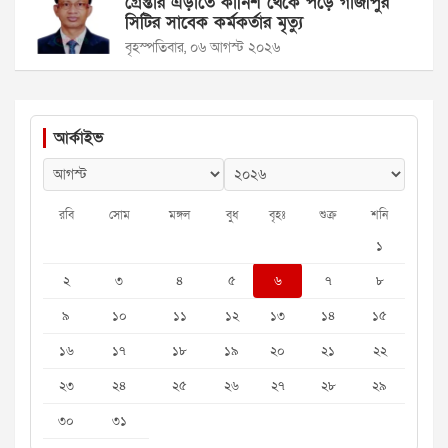
গ্রেপ্তার এড়াতে কার্নিশ থেকে পড়ে গাজীপুর
সিটির সাবেক কর্মকর্তার মৃত্যু
বৃহস্পতিবার, ০৬ আগস্ট ২০২৬
আর্কাইভ
রবি
সোম
মঙ্গল
বুধ
বৃহঃ
শুক্র
শনি
১
২
৩
৪
৫
৬
৭
৮
৯
১০
১১
১২
১৩
১৪
১৫
১৬
১৭
১৮
১৯
২০
২১
২২
২৩
২৪
২৫
২৬
২৭
২৮
২৯
৩০
৩১