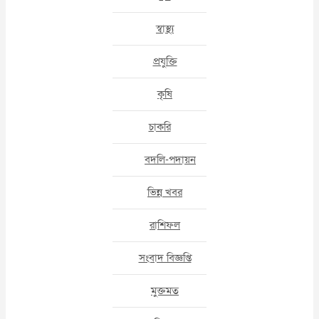
স্বাস্থ্য
প্রযুক্তি
কৃষি
চাকরি
বদলি-পদায়ন
ভিন্ন খবর
রাশিফল
সংবাদ বিজ্ঞপ্তি
মুক্তমত