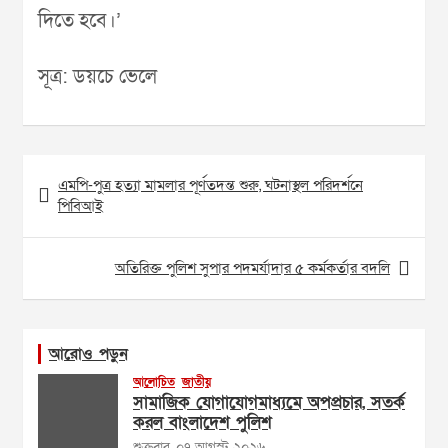
দিতে হবে।’
সূত্র: ডয়চে ভেলে
Post
এমপি-পুত্র হত্যা মামলার পূর্ণতদন্ত শুরু, ঘটনাস্থল পরিদর্শনে
navigation
পিবিআই
অতিরিক্ত পুলিশ সুপার পদমর্যাদার ৫ কর্মকর্তার বদলি
আরোও পড়ুন
আলোচিত
জাতীয়
সামাজিক যোগাযোগমাধ্যমে অপপ্রচার, সতর্ক
করল বাংলাদেশ পুলিশ
শুক্রবার, ০৭ আগস্ট ২০২৬