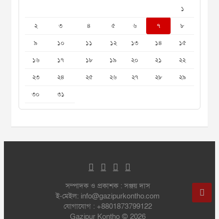
১
২
৩
৪
৫
৬
৭
৮
৯
১০
১১
১২
১৩
১৪
১৫
১৬
১৭
১৮
১৯
২০
২১
২২
২৩
২৪
২৫
২৬
২৭
২৮
২৯
৩০
৩১
সম্পাদক ও প্রকাশক : সঞ্জয় দাস
ই-মেইল: info@gazipurkontho.com
যোগাযোগ : +8801873799122
Gazipur Kontho © 2026