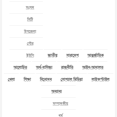
সংসদ
সিটি
উপজেলা
পৌর
ইউপি
জাতীয়
সারাদেশ
আন্তর্জাতিক
আলোচিত
অর্থ-বাণিজ্য
রাজনীতি
আইন-আদালত
খেলা
শিক্ষা
বিনোদন
সোশ্যাল মিডিয়া
লাইফস্টাইল
অন্যান্য
সম্পাদকীয়
ধর্ম