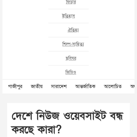
ফিচার
ইতিহাস
ঐতিহ্য
শিল্প-সাহিত্য
ছবিঘর
ভিডিও
গাজীপুর
জাতীয়
সারাদেশ
আন্তর্জাতিক
আলোচিত
অর্থ
দেশে নিউজ ওয়েবসাইট বন্ধ
করছে কারা?