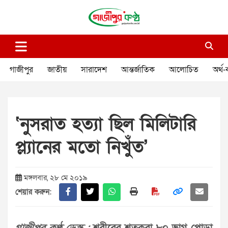
Skip
to
content
গাজীপুর কণ্ঠ
গণমানুষের কণ্ঠ
গাজীপুর
জাতীয়
সারাদেশ
আন্তর্জাতিক
আলোচিত
অর্থ-
‘নুসরাত হত্যা ছিল মিলিটারি
প্ল্যানের মতো নিখুঁত’
মঙ্গলবার, ২৮ মে ২০১৯
শেয়ার করুন: