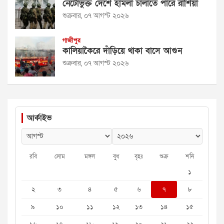
নেটোভুক্ত দেশে হামলা চালাতে পারে রাশিয়া
শুক্রবার, ০৭ আগস্ট ২০২৬
গাজীপুর
কালিয়াকৈরে দাঁড়িয়ে থাকা বাসে আগুন
শুক্রবার, ০৭ আগস্ট ২০২৬
আর্কাইভ
রবি
সোম
মঙ্গল
বুধ
বৃহঃ
শুক্র
শনি
১
২
৩
৪
৫
৬
৭
৮
৯
১০
১১
১২
১৩
১৪
১৫