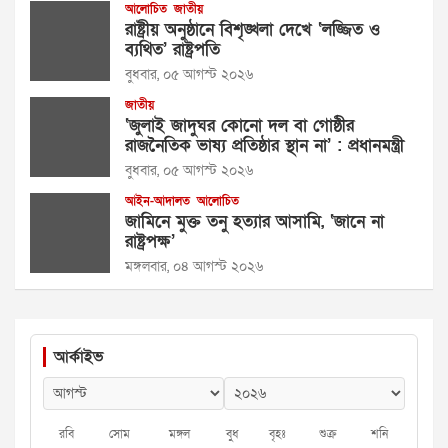
আলোচিত
জাতীয়
রাষ্ট্রীয় অনুষ্ঠানে বিশৃঙ্খলা দেখে ‘লজ্জিত ও
ব্যথিত’ রাষ্ট্রপতি
বুধবার, ০৫ আগস্ট ২০২৬
জাতীয়
‘জুলাই জাদুঘর কোনো দল বা গোষ্ঠীর
রাজনৈতিক ভাষ্য প্রতিষ্ঠার স্থান না’ : প্রধানমন্ত্রী
বুধবার, ০৫ আগস্ট ২০২৬
আইন-আদালত
আলোচিত
জামিনে মুক্ত তনু হত্যার আসামি, ‘জানে না
রাষ্ট্রপক্ষ’
মঙ্গলবার, ০৪ আগস্ট ২০২৬
আর্কাইভ
রবি
সোম
মঙ্গল
বুধ
বৃহঃ
শুক্র
শনি