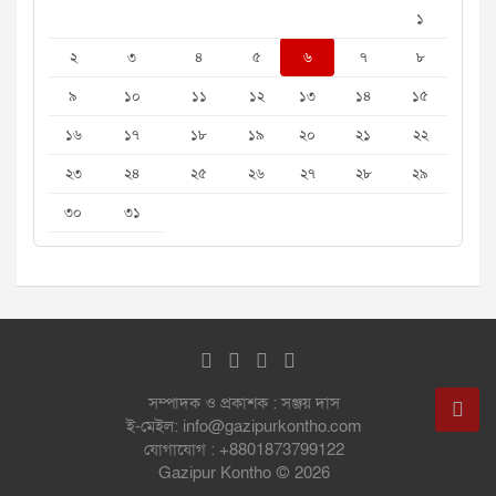
১
২
৩
৪
৫
৬
৭
৮
৯
১০
১১
১২
১৩
১৪
১৫
১৬
১৭
১৮
১৯
২০
২১
২২
২৩
২৪
২৫
২৬
২৭
২৮
২৯
৩০
৩১
সম্পাদক ও প্রকাশক : সঞ্জয় দাস
ই-মেইল: info@gazipurkontho.com
যোগাযোগ : +8801873799122
Gazipur Kontho © 2026