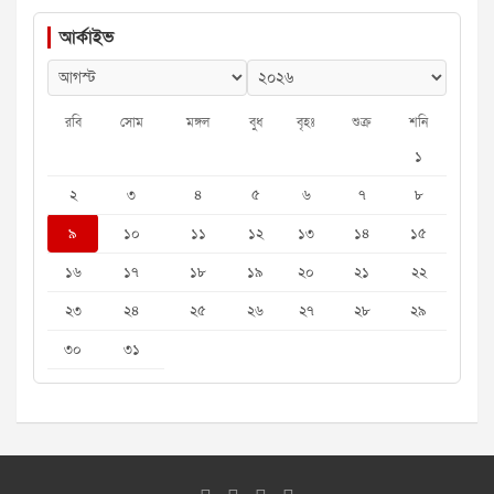
আর্কাইভ
রবি
সোম
মঙ্গল
বুধ
বৃহঃ
শুক্র
শনি
১
২
৩
৪
৫
৬
৭
৮
৯
১০
১১
১২
১৩
১৪
১৫
১৬
১৭
১৮
১৯
২০
২১
২২
২৩
২৪
২৫
২৬
২৭
২৮
২৯
৩০
৩১